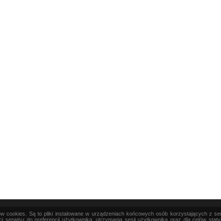
ków cookies. Są to pliki instalowane w urządzeniach końcowych osób korzystających z s
|
TEORIA
|
PRAKTYKA
|
SZTUKA
i serwisu do preferencji użytkownika, utrzymania sesji użytkownika oraz dla celów stat