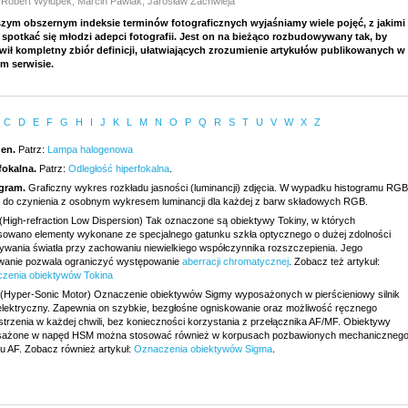
 Robert Wyłupek, Marcin Pawlak, Jarosław Zachwieja
zym obszernym indeksie terminów fotograficznych wyjaśniamy wiele pojęć, z jakimi
spotkać się młodzi adepci fotografii. Jest on na bieżąco rozbudowywany tak, by
wił kompletny zbiór definicji, ułatwiających zrozumienie artykułów publikowanych w
m serwisie.
C
D
E
F
G
H
I
J
K
L
M
N
O
P
Q
R
S
T
U
V
W
X
Z
en.
Patrz:
Lampa halogenowa
fokalna.
Patrz:
Odległość hiperfokalna
.
gram.
Graficzny wykres rozkładu jasności (luminancji) zdjęcia. W wypadku histogramu RGB
do czynienia z osobnym wykresem luminancji dla każdej z barw składowych RGB.
(High-refraction Low Dispersion) Tak oznaczone są obiektywy Tokiny, w których
sowano elementy wykonane ze specjalnego gatunku szkła optycznego o dużej zdolności
ywania światła przy zachowaniu niewielkiego współczynnika rozszczepienia. Jego
wanie pozwala ograniczyć występowanie
aberracji chromatycznej
. Zobacz też artykuł:
zenia obiektywów Tokina
(Hyper-Sonic Motor) Oznaczenie obiektywów Sigmy wyposażonych w pierścieniowy silnik
elektryczny. Zapewnia on szybkie, bezgłośne ogniskowanie oraz możliwość ręcznego
strzenia w każdej chwili, bez konieczności korzystania z przełącznika AF/MF. Obiektywy
ażone w napęd HSM można stosować również w korpusach pozbawionych mechaniczneg
u AF. Zobacz również artykuł:
Oznaczenia obiektywów Sigma
.