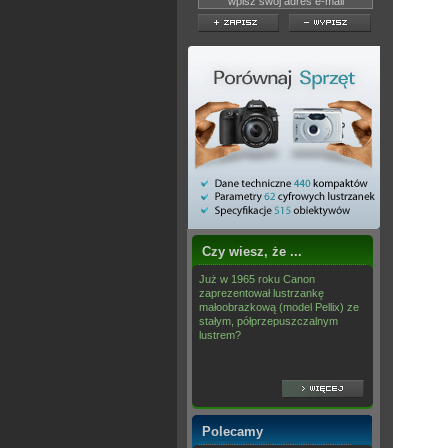
Czy wiesz, że ...
Już w 1965 roku Canon
zaprezentował lustrzankę
małoobrazkową (model Pellix) ze
stałym, półprzepuszczalnym
lustrem?
Polecamy