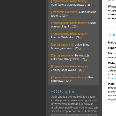
Autor:
[Pogawędki na różne tematy]
Automatyka przemysłowa... [1]
»
W nas
mogą 
[Pozostałe akcesoria]
Gdzie nosicie
stano
telefon... [2]
»
naszy
[Pogawędki na różne tematy]
Usługi
outsourcingu it... [2]
»
[Pogawędki na różne tematy]
A
B
Internet Wieliczka... [3]
»
Halog
[Oprogramowanie]
Jakiej firmy
Hiper
brama garażowa... [2]
»
Histo
[Oprogramowanie]
Ile kosztuje
mamy 
założenie strony www... [2]
»
HLD.
[Pogawędki na różne tematy]
zasto
Zakupy spożywcze... [1]
»
załam
stoso
[Pogawędki na różne tematy]
Kosz
Oznac
ogrodowy... [2]
»
HSM.
piezo
przeo
wypos
Jeśli chcesz być na bieżąco z tym,
napęd
co dzieje się w świecie fotografii oraz
otrzymywać informacje o nowych
artykułach publikowanych w naszym
serwisie, zapisz się do FOTOlettera.