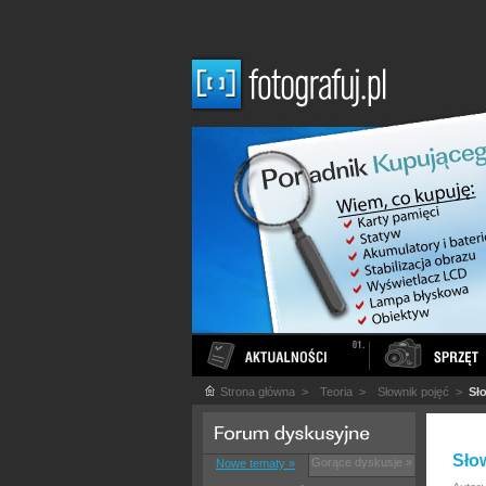
Strona główna
>
Teoria
>
Słownik pojęć
>
Sł
Sło
Gorące dyskusje »
Nowe tematy »