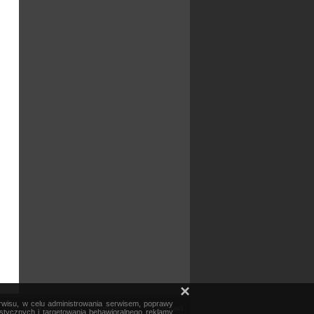
×
erwisu, w celu administrowania serwisem, poprawy
mapa serwisu
reklama
kontakt
ystycznych i targetowania behawioralnego reklamy