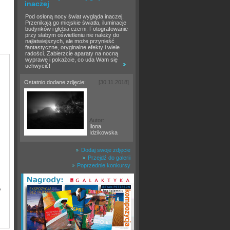
inaczej
Pod osłoną nocy świat wygląda inaczej.
Przenikają go miejskie światła, iluminacje
budynków i głębia czerni. Fotografowanie
przy słabym oświetleniu nie należy do
najłatwiejszych, ale może przynieść
fantastyczne, oryginalne efekty i wiele
radości. Zabierzcie aparaty na nocną
wyprawę i pokażcie, co uda Wam się
uchwycić!
Ostatnio dodane zdjęcie:
[30.11.2018]
Autor:
Ilona
Idzikowska
Dodaj swoje zdjęcie
Przejdź do galerii
Poprzednie konkursy
o