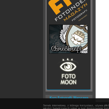
Kurs Fotografii Warszawa
Serwis internetowy, z którego korzystasz, używa pli
AKTUALNOŚCI
|
SPRZĘT
|
EDYCJA OBRAZU
jakości świadczonych usług w tym dostosowania treśc