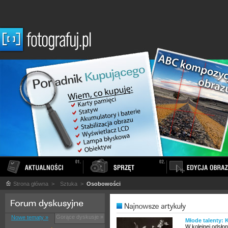
Strona główna
>
Sztuka
>
Osobowości
Gorące dyskusje »
Nowe tematy »
Młode talenty: 
W kolejnej odsłon