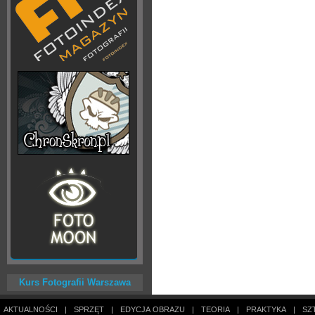
Kurs Fotografii Warszawa
AKTUALNOŚCI
|
SPRZĘT
|
EDYCJA OBRAZU
|
TEORIA
|
PRAKTYKA
|
SZ