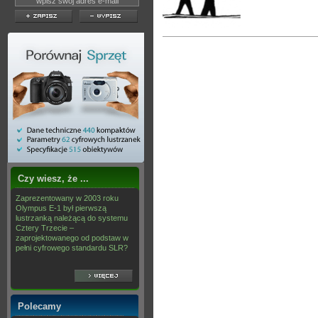
Czy wiesz, że ...
Zaprezentowany w 2003 roku
Olympus E-1 był pierwszą
lustrzanką należącą do systemu
Cztery Trzecie –
zaprojektowanego od podstaw w
pełni cyfrowego standardu SLR?
Polecamy