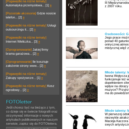
[Pogawędki na różne tematy]
III Międzynarodo
Automatyka przemysłowa... [1]
»
z 2007 roku.
[Pozostałe akcesoria]
Gdzie nosicie
telefon... [2]
»
[Pogawędki na różne tematy]
Usługi
outsourcingu it... [2]
»
Osobowości: Gre
[Pogawędki na różne tematy]
Jego prace możn
ponad 40 gatunkó
Internet Wieliczka... [3]
»
onirycznej atmos
mistyczną więź z
[Oprogramowanie]
Jakiej firmy
brama garażowa... [2]
»
[Oprogramowanie]
Ile kosztuje
założenie strony www... [2]
»
Młode talenty: 
[Pogawędki na różne tematy]
Iwona Wojtycza j
Zakupy spożywcze... [1]
»
funkcjonuje też 
dopełnieniem sfe
[Pogawędki na różne tematy]
Kosz
wpływ na obrazy 
muzyce? Przyjrzy
ogrodowy... [2]
»
ma do powiedzeni
Jeśli chcesz być na bieżąco z tym,
Młode talenty: M
co dzieje się w świecie fotografii oraz
W pierwszej ods
otrzymywać informacje o nowych
niezwykle atrakc
artykułach publikowanych w naszym
Macieja Kaczora 
serwisie, zapisz się do FOTOlettera.
swych artystycz