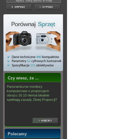
Czy wiesz, że ...
Panoramiczne monitory
komputerowe o proporcjach
obrazu 16:10 niemal idealnie
spełniają zasady Złotej Proporcji?
Polecamy