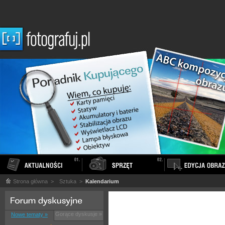
Strona główna
>
Sztuka
>
Kalendarium
Gorące dyskusje »
Nowe tematy »