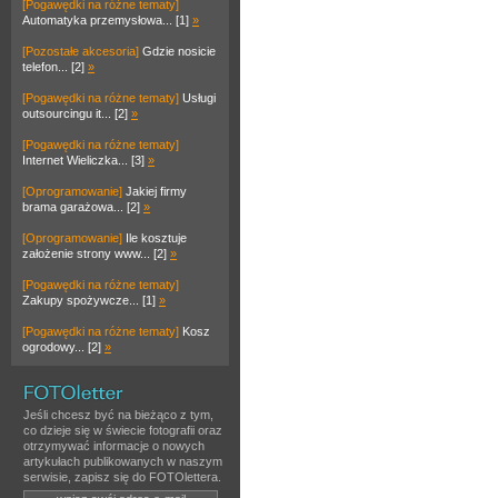
[Pogawędki na różne tematy]
Automatyka przemysłowa... [1]
»
[Pozostałe akcesoria]
Gdzie nosicie
telefon... [2]
»
[Pogawędki na różne tematy]
Usługi
outsourcingu it... [2]
»
[Pogawędki na różne tematy]
Internet Wieliczka... [3]
»
[Oprogramowanie]
Jakiej firmy
brama garażowa... [2]
»
[Oprogramowanie]
Ile kosztuje
założenie strony www... [2]
»
[Pogawędki na różne tematy]
Zakupy spożywcze... [1]
»
[Pogawędki na różne tematy]
Kosz
ogrodowy... [2]
»
Jeśli chcesz być na bieżąco z tym,
co dzieje się w świecie fotografii oraz
otrzymywać informacje o nowych
artykułach publikowanych w naszym
serwisie, zapisz się do FOTOlettera.