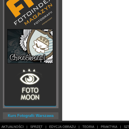
Kurs Fotografii Warszawa
AKTUALNOŚCI
|
SPRZĘT
|
EDYCJA OBRAZU
|
TEORIA
|
PRAKTYKA
|
SZ