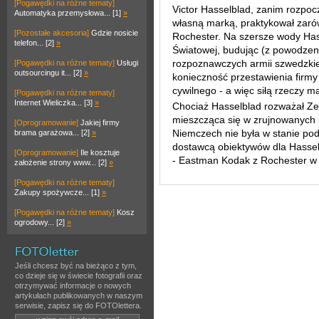
[Pogawędki na różne tematy]
Victor Hasselblad, zanim rozpoc
Automatyka przemysłowa... [1]
»
własną marką, praktykował zaró
[Pozostałe akcesoria]
Gdzie nosicie
Rochester. Na szersze wody Has
telefon... [2]
»
Światowej, budując (z powodze
rozpoznawczych armii szwedzki
[Pogawędki na różne tematy]
Usługi
outsourcingu it... [2]
»
konieczność przestawienia firmy
cywilnego - a więc siłą rzeczy 
[Pogawędki na różne tematy]
Internet Wieliczka... [3]
»
Chociaż Hasselblad rozważał Ze
mieszcząca się w zrujnowanych i
[Oprogramowanie]
Jakiej firmy
Niemczech nie była w stanie po
brama garażowa... [2]
»
dostawcą obiektywów dla Hassel
[Oprogramowanie]
Ile kosztuje
- Eastman Kodak z Rochester w
założenie strony www... [2]
»
[Pogawędki na różne tematy]
Zakupy spożywcze... [1]
»
[Pogawędki na różne tematy]
Kosz
ogrodowy... [2]
»
Jeśli chcesz być na bieżąco z tym,
co dzieje się w świecie fotografii oraz
otrzymywać informacje o nowych
artykułach publikowanych w naszym
serwisie, zapisz się do FOTOlettera.