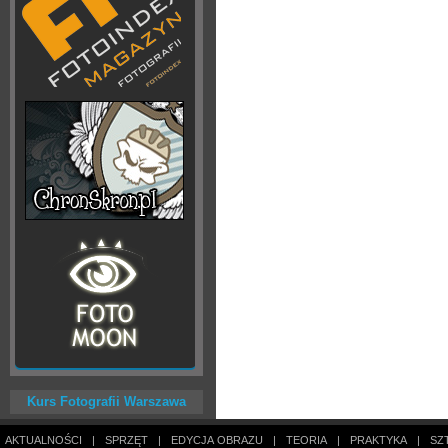
Kurs Fotografii Warszawa
AKTUALNOŚCI
|
SPRZĘT
|
EDYCJA OBRAZU
|
TEORIA
|
PRAKTYKA
|
SZ