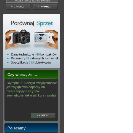
Czy wiesz, że ...
Olympus E-3 dzięki swojej budowie
jest wyjątkowo odporny na
niesprzyjające czynniki
zewnętrzne, takie jak kurz i woda?
Polecamy