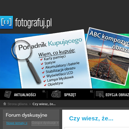
Strona główna
>
Czy wiesz, że...
Czy wiesz, że...
Gorące dyskusje »
Nowe tematy »