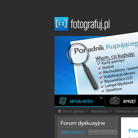
Strona główna
>
Aktualności
>
Obiektywy i ak
Pre
Gorące dyskusje »
Nowe tematy »