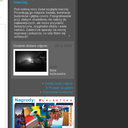
16
inaczej
Pod osłoną nocy świat wygląda inaczej.
Przenikają go miejskie światła, iluminacje
budynków i głębia czerni. Fotografowanie
»
przy słabym oświetleniu nie należy do
najłatwiejszych, ale może przynieść
fantastyczne, oryginalne efekty i wiele
radości. Zabierzcie aparaty na nocną
wyprawę i pokażcie, co uda Wam się
uchwycić!
Ostatnio dodane zdjęcie:
[30.11.2018]
Autor:
Ilona
Idzikowska
Dodaj swoje zdjęcie
Przejdź do galerii
Poprzednie konkursy