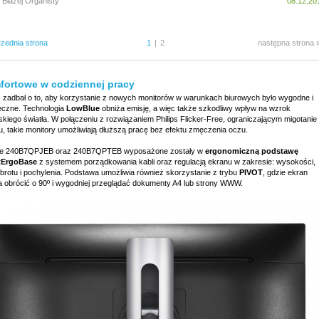
 Błażej Organisty
08.12.20
rzednia strona
1
|
2
następna strona 
fortowe w codziennej pracy
ps zadbał o to, aby korzystanie z nowych monitorów w warunkach biurowych było wygodne i
eczne. Technologia
LowBlue
obniża emisję, a więc także szkodliwy wpływ na wzrok
skiego światła. W połączeniu z rozwiązaniem Philips Flicker-Free, ograniczającym migotanie
u, takie monitory umożliwiają dłuższą pracę bez efektu zmęczenia oczu.
e 240B7QPJEB oraz 240B7QPTEB wyposażone zostały w
ergonomiczną podstawę
tErgoBase
z systemem porządkowania kabli oraz regulacją ekranu w zakresie: wysokości,
obrotu i pochylenia. Podstawa umożliwia również skorzystanie z trybu
PIVOT
, gdzie ekran
 obrócić o 90º i wygodniej przeglądać dokumenty A4 lub strony WWW.