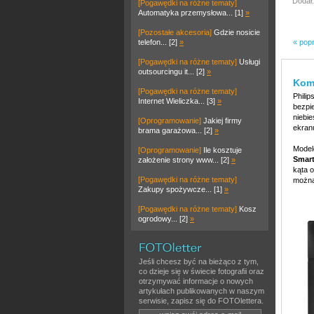
Dodał:
[Pogawędki na różne tematy]
Automatyka przemysłowa... [1]
»
[Pozostałe akcesoria]
Gdzie nosicie
telefon... [2]
»
« pop
[Pogawędki na różne tematy]
Usługi
outsourcingu it... [2]
»
Kom
[Pogawędki na różne tematy]
Phili
Internet Wieliczka... [3]
»
bezpi
niebie
[Oprogramowanie]
Jakiej firmy
ekran
brama garażowa... [2]
»
Model
[Oprogramowanie]
Ile kosztuje
Smar
założenie strony www... [2]
»
kąta 
[Pogawędki na różne tematy]
można
Zakupy spożywcze... [1]
»
[Pogawędki na różne tematy]
Kosz
ogrodowy... [2]
»
Jeśli chcesz być na bieżąco z tym,
co dzieje się w świecie fotografii oraz
otrzymywać informacje o nowych
artykułach publikowanych w naszym
serwisie, zapisz się do FOTOlettera.