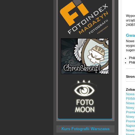
Wypos
urząd
240B7
Gwar
Nowe 
wygod
suger
Phi
Phi
Stron
Zobac
Nowa 
PIXM
Nowa 
Nowy 
Premi
Nowy 
Premi
Najno
Kurs Fotografii Warszawa
Nowe m
Nowe 