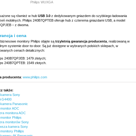
Philips WUXGA
ażone są również w hub
USB 3.0
z dedykowanym gniazdem do szybkiego ładowania
zeń mobilnych. Philips 240B7QPTEB oferuje hub z czterema gniazdami USB, a model
QPJEB – z dwoma.
ancja i cena
biznesowe monitory Philips objęte są
trzyletnią gwarancja producenta
, realizowaną w
nym systemie door-to-door. Są już dostępne w wybranych polskich sklepach, w
owanych cenach detalicznych:
lips 240B7QPJEB: 1479 złotych;
lips 240B7QPTEB: 1549 złotych.
a producenta
:
www.philips.com
z także:
kamera Sony
A G4400
kamera Panasonic
monitor AOC
era monitora AOC
monitor Philips
era monitorów Sony
wsza kamera Sony
onitory Phillips
kamery 4K Panasonic