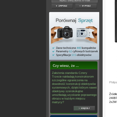
Czy wiesz, że ...
Założenia standardu Cztery
Trzecie nakładają konstruktorom
szczególne ograniczenia na
Phili
dowolność konstrukcji obiektywów
systemowych, dzięki którym nawet
obiektywy szerokokątne
Źródł
umożliwiają uzyskanie poprawnego
240B7
obrazu w każdym miejscu
2x2W 
matrycy?