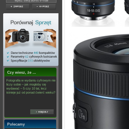
Czy wiesz, że ...
Fotografia w wydaniu cyfrowym nie
liczy sobie – jak mogłoby się
wydawać – 5 czy 10 lat, lecz
istnieje już od ponad ćwierć wieku?
Polecamy