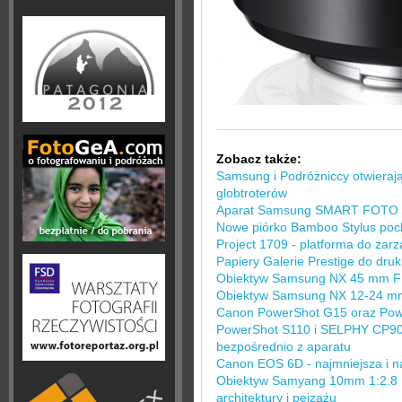
Zobacz także:
Samsung i Podróżniccy otwieraj
globtroterów
Aparat Samsung SMART FOTO E
Nowe piórko Bamboo Stylus poc
Project 1709 - platforma do zar
Papiery Galerie Prestige do dr
Obiektyw Samsung NX 45 mm F
Obiektyw Samsung NX 12-24 m
Canon PowerShot G15 oraz Po
PowerShot S110 i SELPHY CP90
bezpośrednio z aparatu
Canon EOS 6D - najmniejsza i na
Obiektyw Samyang 10mm 1:2.8 E
architektury i pejzażu