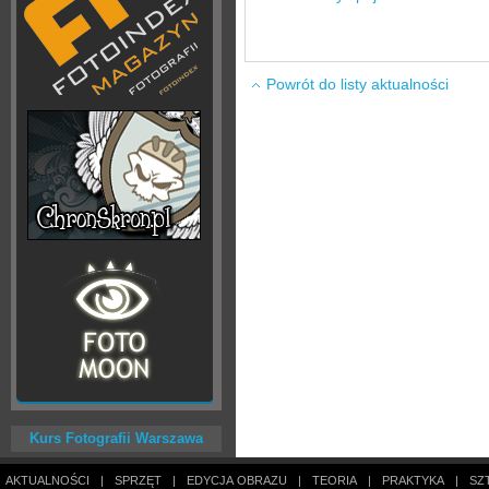
Powrót do listy aktualności
Kurs Fotografii Warszawa
AKTUALNOŚCI
|
SPRZĘT
|
EDYCJA OBRAZU
|
TEORIA
|
PRAKTYKA
|
SZ