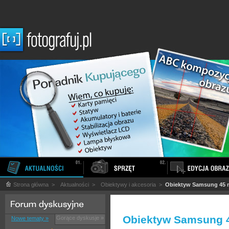
Strona główna
>
Aktualności
>
Obiektywy i akcesoria
>
Obiektyw Samsung 45 
Obiektyw Samsung 
Gorące dyskusje »
Nowe tematy »