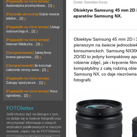
[Pogawędki na różne tematy]
Dodał: Stanisław Kuras
Automatyka przemysłowa... [1]
»
Obiektyw Samsung 45 mm 2D i
[Pozostałe akcesoria]
Gdzie nosicie
aparatów Samsung NX.
telefon... [2]
»
[Pogawędki na różne tematy]
Usługi
outsourcingu it... [2]
»
Obiektyw Samsung 45 mm 2D i 3D
[Pogawędki na różne tematy]
Internet Wieliczka... [3]
»
pierwszym na świecie jednoobi
konsumenckich. Samsung NX300
[Oprogramowanie]
Jakiej firmy
2D/3D to jedyny kompaktowy apa
brama garażowa... [2]
»
robienie zdjęć, jak i kręcenie f
[Oprogramowanie]
Ile kosztuje
kompatybilny z całą rodziną obi
założenie strony www... [2]
»
Samsung NX, co daje niezrówna
[Pogawędki na różne tematy]
fotografii.
Zakupy spożywcze... [1]
»
[Pogawędki na różne tematy]
Kosz
ogrodowy... [2]
»
Jeśli chcesz być na bieżąco z tym,
co dzieje się w świecie fotografii oraz
otrzymywać informacje o nowych
artykułach publikowanych w naszym
serwisie, zapisz się do FOTOlettera.