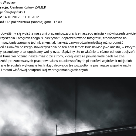
o:
Wrocław
zacja:
Centrum Kultury ZAMEK
pl. Świętojański 1
n:
14.10.2012 – 11.11.2012
saż:
13 października (sobota) godz. 17.00
dowaliśmy się wyjść z naszymi pracami poza granice naszego miasta - mówi przedstawicie
rzyszenia Fotograficznego ''Obiektywni''. Zaprezentowane fotografie, zrealizowane na
m poziomie zarówno technicznym, jak i artystycznym odzwierciedlają różnorodność
zeń członków naszego stowarzyszenia na ten sam temat: Bolesławiec jako miasto, w którym
y, pracujemy oraz spędzamy wolny czas. Sądzimy, że to właśnie ta różnorodność spojrzeń
li Państwu poznać nasze miasto ze strony, której jeszcze pewnie wiele osób nie zna.
zość prezentowanych prac powstała w czasie wspólnych plenerów i wędrówek miejskich.
rafie te zostały wykonane techniką cyfrową co też pozwoliło na późniejsze wspólne nauki
 i metod właściwej postprodukcji w programach graficznych