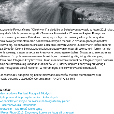
rzyszenie Fotograficzne ”Obiektywni” z siedzibą w Bolesławcu powstało w lutym 2011 roku 
atywy dwóch hobbystów fotografii - Tomasza Powroźnika i Tomasza Rapira. Pomysł na
enie stowarzyszenia w Bolesławcu wziął się z chęci do realizacji własnych pomysłów i
jania swojego warsztatu oraz poznawania nowych technik. Z czasem grono pasjonatów
kszyło się, co pozwoliło na oficjalne założenie Stowarzyszenia „Obiektywni”, które obecnie
za 20 osób. Celem Stowarzyszenia jest propagowanie fotografii jako sztuki i formy na miłe
enie wolnego czasu, a także na kreatywne postrzeganie świata. Stowarzyszenie zrzesza
afików o różnych zainteresowaniach takich jak: makrofotografia, fotografia studyjna,
etowa oraz fotografia krajobrazowa. Takie zróżnicowanie kierunków fotograficznych pozwala
łniejsze rozwijanie się każdego z członków. A Ci, którzy dopiero zaczynają przygodę z
rafią mogą sobie obrać kierunek, w którym będą chcieli w przyszłości podążać.
as wernisażu odbędzie się pokaz malowania biskwitów metodą stempelkową oraz
ntacja ceramiki z Zakładów Ceramicznych ANDAR Anita Tofil.
z także:
ędzynarodowy Festiwal Fotografii Młodych
t.pl - przewodnik po wydarzeniach kulturalnych
jwspanialszych miejsc na świecie na fotograficzny plener
- alternatywa dla Photoshopa
tografuj.pl – jak zrobić fotoksiążkę
 Press Photo 2012. Zwycięzcy konkursu fotografii prasowej