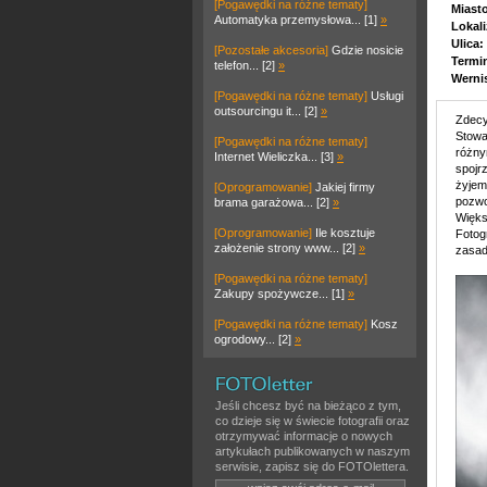
[Pogawędki na różne tematy]
Miast
Automatyka przemysłowa... [1]
»
Lokali
Ulica:
[Pozostałe akcesoria]
Gdzie nosicie
Termi
telefon... [2]
»
Werni
[Pogawędki na różne tematy]
Usługi
outsourcingu it... [2]
»
Zdecy
Stowa
[Pogawędki na różne tematy]
różny
Internet Wieliczka... [3]
»
spojr
żyjem
[Oprogramowanie]
Jakiej firmy
pozwo
brama garażowa... [2]
»
Więks
[Oprogramowanie]
Ile kosztuje
Fotog
założenie strony www... [2]
»
zasad
[Pogawędki na różne tematy]
Zakupy spożywcze... [1]
»
[Pogawędki na różne tematy]
Kosz
ogrodowy... [2]
»
Jeśli chcesz być na bieżąco z tym,
co dzieje się w świecie fotografii oraz
otrzymywać informacje o nowych
artykułach publikowanych w naszym
serwisie, zapisz się do FOTOlettera.