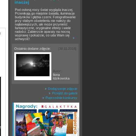
inaczej
Pod osłoną nocy świat wygląda inaczej.
Przenikają go miejskie światła, iluminacje
budynków i głębia czerni. Fotografowanie
przy słabym oświetleniu nie należy do
najłatwiejszych, ale może przynieść
fantastyczne, oryginalne efekty i wiele
radości. Zabierzcie aparaty na nocną
l
wyprawę i pokażcie, co uda Wam się
uchwycić!
Ostatnio dodane zdjęcie:
[30.11.2018]
Autor:
Ilona
Idzikowska
Dodaj swoje zdjęcie
Przejdź do galerii
Poprzednie konkursy