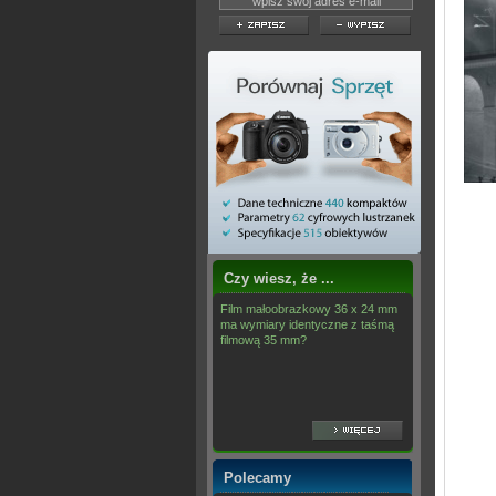
Czy wiesz, że ...
Film małoobrazkowy 36 x 24 mm
ma wymiary identyczne z taśmą
filmową 35 mm?
Polecamy