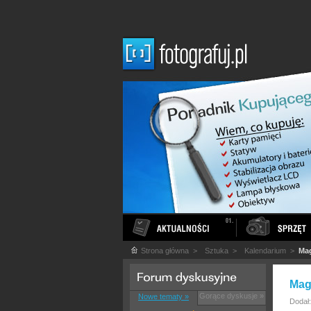
Strona główna
>
Sztuka
>
Kalendarium
>
Mag
Magi
Gorące dyskusje »
Nowe tematy »
Dodał