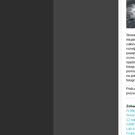
Stowa
inicj
założ
rozwi
powię
zrzes
spędz
fotogr
portr
na pe
fotog
Podcz
preze
Zobac
IV Mi
Sonar
12 na
GIMP 
Lab.fo
Grand