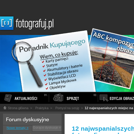
Strona główna
>
Praktyka
>
Pomysł na sesję
>
12 najwspanialszych miejsc na 
12 najwspanialszych
Gorące dyskusje »
Nowe tematy »