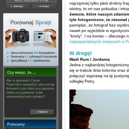
najczęściej tylko jakiś drobny f
istotny, to on nas pobudza i int
świecie, które naszym zdanie
tyle fotogeniczne, że nieomal
pamiętać, że fotograf bez wyobra
nawet po wyjeździe w egzotyczn
"knoty". I na koniec – dlaczego 
najwspanialszych miejscach w Po
W drogę!
Wadi Rum / Jordania
Jedna z najbardziej fotogeniczn
się w trakcie dnia kolorów oraz s
Czy wiesz, że ...
połączyć wyprawę na tę pustyni
Aby w aparatach Canon
odległej Petry.
PowerShot sprawdzić, jaka wersja
firmware'u jest obecna w aparacie,
należy przygotować sobie
odpowiednią kartę pamięci?
Polecamy