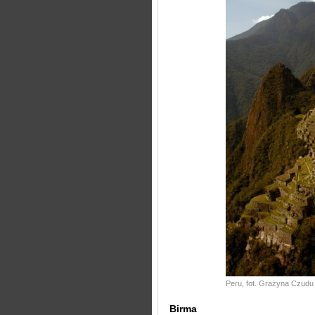
Peru, fot. Grażyna Czudu
Birma