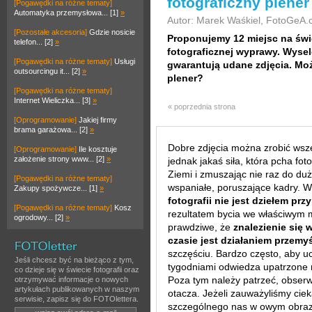
fotograficzny plener
[Pogawędki na różne tematy]
Automatyka przemysłowa... [1]
»
Autor: Marek Waśkiel, FotoGeA
[Pozostałe akcesoria]
Gdzie nosicie
Proponujemy
12 miejsc na świ
telefon... [2]
»
fotograficznej wyprawy. Wyse
[Pogawędki na różne tematy]
Usługi
gwarantują udane zdjęcia. Moż
outsourcingu it... [2]
»
plener?
[Pogawędki na różne tematy]
Internet Wieliczka... [3]
»
« poprzednia strona
[Oprogramowanie]
Jakiej firmy
brama garażowa... [2]
»
Dobre zdjęcia można zrobić wszę
[Oprogramowanie]
Ile kosztuje
założenie strony www... [2]
»
jednak jakaś siła, która pcha fo
Ziemi i zmuszając nie raz do du
[Pogawędki na różne tematy]
wspaniałe, poruszające kadry.
Zakupy spożywcze... [1]
»
fotografii nie jest dziełem pr
[Pogawędki na różne tematy]
Kosz
rezultatem bycia we właściwym mi
ogrodowy... [2]
»
prawdziwe, że
znalezienie się
czasie jest działaniem przem
szczęściu. Bardzo często, aby uc
Jeśli chcesz być na bieżąco z tym,
tygodniami odwiedza upatrzone m
co dzieje się w świecie fotografii oraz
Poza tym należy patrzeć, obserw
otrzymywać informacje o nowych
artykułach publikowanych w naszym
otacza. Jeżeli zauważyliśmy cie
serwisie, zapisz się do FOTOlettera.
szczególnego nas w owym obrazi