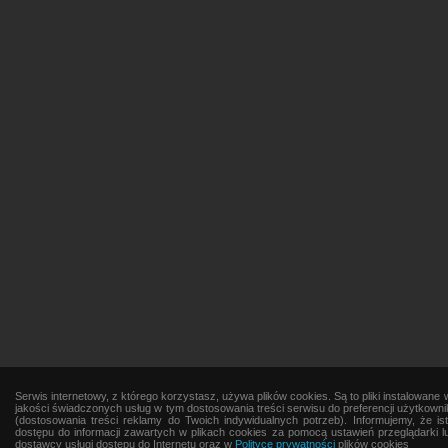
Serwis internetowy, z którego korzystasz, używa plików cookies. Są to pliki instalowa
jakości świadczonych usług w tym dostosowania treści serwisu do preferencji użytkowni
(dostosowania treści reklamy do Twoich indywidualnych potrzeb). Informujemy, że 
dostępu do informacji zawartych w plikach cookies za pomocą ustawień przeglądarki lu
dostawcy usługi dostępu do Internetu oraz w
Polityce prywatności
plików cookies