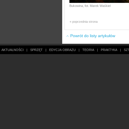
Bukowina, fot. Marek Waśkiel
« poprzednia strona
Powrót do listy artykułów
AKTUALNOŚCI
|
SPRZĘT
|
EDYCJA OBRAZU
|
TEORIA
|
PRAKTYKA
|
SZ