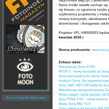
natychmiast włączyć z powrotem 
Samo źródło światła cechuje się
się liniowo, co ogranicza ryzyko
użytkownicy projektorów z trady
zmiany kolorystyki, wbudowana f
skontrolować i skorygować odch
Projektor VPL-VW5000ES będzi
kwartale 2016 r
.
Strona producenta
:
www.sony.p
Zobacz także:
Aktualizacja Sony A7RII
RX1R II - nowy kompakt od Son
Sony wprowadza do oferty nowe 
Konkurs Sony. Do wygrania no
Sony SNC-VM772R trafia do Eu
Aktualizacja oprogramowania Son
Nowy napęd i karta pamięci od 
Kurs Fotografii Warszawa
Sony PXW–FS5 – nowa kamera
Nowy Sony Alfa 7S II
Sony ogłasza na targach IFA 20