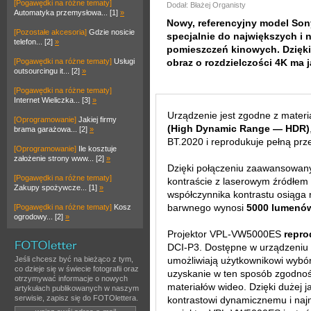
[Pogawędki na różne tematy]
Dodał: Błażej Organisty
Automatyka przemysłowa... [1]
»
Nowy, referencyjny model Son
[Pozostałe akcesoria]
Gdzie nosicie
specjalnie do największych i
telefon... [2]
»
pomieszczeń kinowych. Dzięki
[Pogawędki na różne tematy]
Usługi
obraz o rozdzielczości 4K ma
outsourcingu it... [2]
»
[Pogawędki na różne tematy]
Internet Wieliczka... [3]
»
Urządzenie jest zgodne z mater
[Oprogramowanie]
Jakiej firmy
(High Dynamic Range — HDR)
brama garażowa... [2]
»
BT.2020 i reprodukuje pełną prz
[Oprogramowanie]
Ile kosztuje
założenie strony www... [2]
»
Dzięki połączeniu zaawansowan
[Pogawędki na różne tematy]
kontraście z laserowym źródłem
Zakupy spożywcze... [1]
»
współczynnika kontrastu osiąga 
barwnego wynosi
5000 lumenó
[Pogawędki na różne tematy]
Kosz
ogrodowy... [2]
»
Projektor VPL-VW5000ES
repro
DCI-P3. Dostępne w urządzeniu p
Jeśli chcesz być na bieżąco z tym,
umożliwiają użytkownikowi wybór
co dzieje się w świecie fotografii oraz
uzyskanie w ten sposób zgodnoś
otrzymywać informacje o nowych
materiałów wideo. Dzięki dużej 
artykułach publikowanych w naszym
serwisie, zapisz się do FOTOlettera.
kontrastowi dynamicznemu i naj