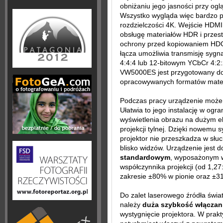
obniżaniu jego jasności przy ogl
Wszystko wygląda więc bardzo pł
rozdzielczości 4K. Wejście HDM
obsługę materiałów HDR i przest
ochrony przed kopiowaniem HDC
łącza umożliwia transmisję syg
4:4:4 lub 12-bitowym YCbCr 4:2:
VW5000ES jest przygotowany do o
opracowywanych formatów mater
Podczas pracy urządzenie moż
Ułatwia to jego instalację w ogra
wyświetlenia obrazu na dużym ek
projekcji tylnej. Dzięki nowemu 
projektor nie przeszkadza w słuc
blisko widzów. Urządzenie jest 
standardowym
, wyposażonym w 
współczynnika projekcji (od 1,27
zakresie ±80% w pionie oraz ±3
Do zalet laserowego źródła św
należy
duża szybkość włączani
wystygnięcie projektora. W prak