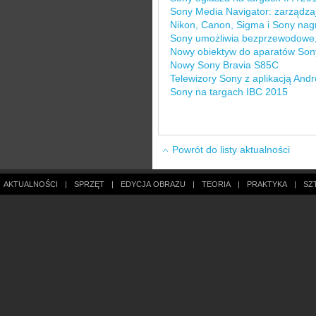
Sony Media Navigator: zarządzaj
Nikon, Canon, Sigma i Sony nag
Sony umożliwia bezprzewodowe,
Nowy obiektyw do aparatów Son
Nowy Sony Bravia S85C
Telewizory Sony z aplikacją And
Sony na targach IBC 2015
Powrót do listy aktualności
AKTUALNOŚCI
|
SPRZĘT
|
EDYCJA OBRAZU
|
TEORIA
|
PRAKTYKA
|
SZ