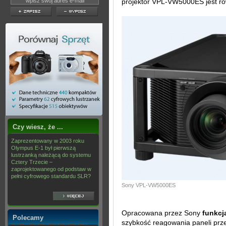
projektor VPL-VW5000ES jest ró
Czy wiesz, że ...
Zaprezentowany w 2003 roku
Olympus E-1 był pierwszą
lustrzanką należącą do systemu
Cztery Trzecie –
zaprojektowanego od podstaw w
pełni cyfrowego standardu SLR?
Sony VPL-VW5000ES
Opracowana przez Sony
funkcj
Polecamy
szybkość reagowania paneli prze