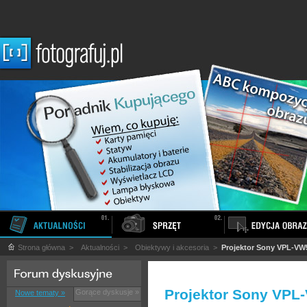
Strona główna
>
Aktualności
>
Obiektywy i akcesoria
>
Projektor Sony VPL-V
Projektor Sony VP
Gorące dyskusje »
Nowe tematy »