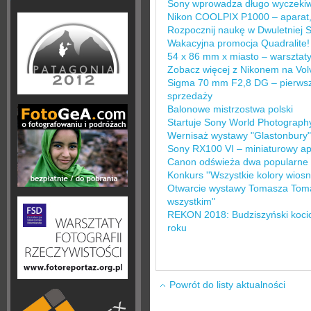
Sony wprowadza długo wyczeki
Nikon COOLPIX P1000 – aparat, 
Rozpocznij naukę w Dwuletniej Sz
Wakacyjna promocja Quadralite!
54 x 86 mm x miasto – warsztaty 
Zobacz więcej z Nikonem na Vol
Sigma 70 mm F2,8 DG – pierwszy 
sprzedaży
Balonowe mistrzostwa polski
Startuje Sony World Photograp
Wernisaż wystawy "Glastonbury
Sony RX100 VI – miniaturowy a
Canon odświeża dwa popularne 
Konkurs ''Wszystkie kolory wiosny
Otwarcie wystawy Tomasza Tom
wszystkim"
REKON 2018: Budziszyński kocioł
roku
Powrót do listy aktualności