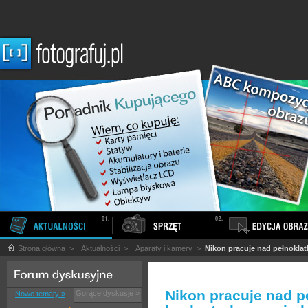
Strona główna
>
Aktualności
>
Aparaty i kamery
>
Nikon pracuje nad pełnokl
Nikon pracuje nad 
Gorące dyskusje »
Nowe tematy »