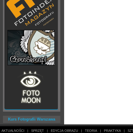
Kurs Fotografii Warszawa
AKTUALNOŚCI
|
SPRZĘT
|
EDYCJA OBRAZU
|
TEORIA
|
PRAKTYKA
|
SZ