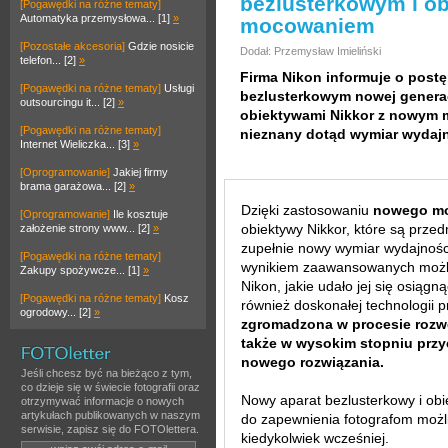
bezlusterkowym i o
[Pogawędki na różne tematy]
Automatyka przemysłowa... [1]
»
mocowaniem
[Pozostałe akcesoria]
Gdzie nosicie
Dodał: Przemysław Imieliński
telefon... [2]
»
Firma Nikon informuje o post
[Pogawędki na różne tematy]
Usługi
bezlusterkowym nowej generac
outsourcingu it... [2]
»
obiektywami Nikkor z nowym 
[Pogawędki na różne tematy]
nieznany dotąd wymiar wydajn
Internet Wieliczka... [3]
»
[Oprogramowanie]
Jakiej firmy
brama garażowa... [2]
»
Dzięki zastosowaniu
nowego m
[Oprogramowanie]
Ile kosztuje
obiektywy Nikkor, które są prze
założenie strony www... [2]
»
zupełnie nowy wymiar wydajności
[Pogawędki na różne tematy]
wynikiem zaawansowanych możliw
Zakupy spożywcze... [1]
»
Nikon, jakie udało jej się osiągn
[Pogawędki na różne tematy]
Kosz
również doskonałej technologii 
ogrodowy... [2]
»
zgromadzona w procesie rozwo
także w wysokim stopniu przy
nowego rozwiązania.
Jeśli chcesz być na bieżąco z tym,
co dzieje się w świecie fotografii oraz
Nowy aparat bezlusterkowy i ob
otrzymywać informacje o nowych
artykułach publikowanych w naszym
do zapewnienia fotografom możli
serwisie, zapisz się do FOTOlettera.
kiedykolwiek wcześniej.