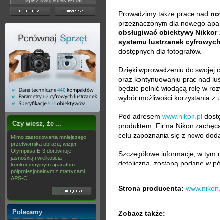
Prowadzimy także prace nad
no
przeznaczonym dla nowego apar
obsługiwać obiektywy Nikkor
systemu lustrzanek cyfrowych
dostępnych dla fotografów.
Dzięki wprowadzeniu do swojej 
oraz kontynuowaniu prac nad lus
będzie pełnić wiodącą rolę w rozw
wybór możliwości korzystania z 
Pod adresem
www.nikon.pl
dostę
Czy wiesz, że ...
produktem. Firma Nikon zachęca
celu zapoznania się z nowo dod
Mimo zastosowania mniejszego
przetwornika obrazu, wizjer
Olympusa E-3 dorównuje
Szczegółowe informacje, w tym 
jasnością i wielkością
detaliczna, zostaną podane w pó
konkurencyjnym aparatom
półprofesjonalnym z matrycami
APS-C.
Strona producenta:
www.nikon.
Polecamy
Zobacz także: