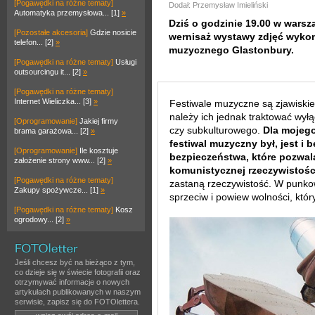
[Pogawędki na różne tematy]
Dodał: Przemysław Imieliński
Automatyka przemysłowa... [1]
»
Dziś o godzinie 19.00 w warsz
[Pozostałe akcesoria]
Gdzie nosicie
wernisaż wystawy zdjęć wykon
telefon... [2]
»
muzycznego Glastonbury.
[Pogawędki na różne tematy]
Usługi
outsourcingu it... [2]
»
[Pogawędki na różne tematy]
Internet Wieliczka... [3]
»
Festiwale muzyczne są zjawiski
należy ich jednak traktować wył
[Oprogramowanie]
Jakiej firmy
czy subkulturowego.
Dla mojeg
brama garażowa... [2]
»
festiwal muzyczny był, jest i
[Oprogramowanie]
Ile kosztuje
bezpieczeństwa, które pozwala
założenie strony www... [2]
»
komunistycznej rzeczywistośc
[Pogawędki na różne tematy]
zastaną rzeczywistość. W punkow
Zakupy spożywcze... [1]
»
sprzeciw i powiew wolności, któ
[Pogawędki na różne tematy]
Kosz
ogrodowy... [2]
»
Jeśli chcesz być na bieżąco z tym,
co dzieje się w świecie fotografii oraz
otrzymywać informacje o nowych
artykułach publikowanych w naszym
serwisie, zapisz się do FOTOlettera.