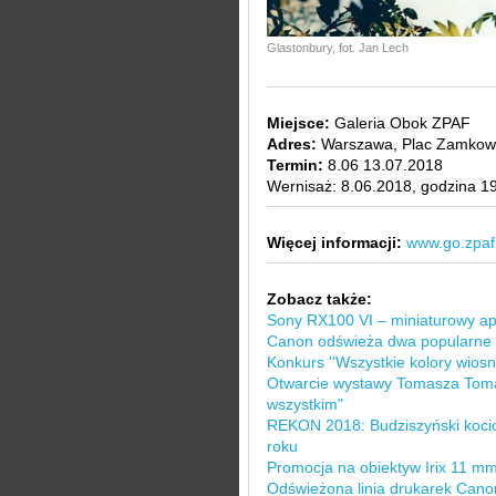
Glastonbury, fot. Jan Lech
Miejsce:
Galeria Obok ZPAF
Adres:
Warszawa, Plac Zamkow
Termin:
8.06 13.07.2018
Wernisaż: 8.06.2018, godzina 1
Więcej informacji:
www.go.zpaf
Zobacz także:
Sony RX100 VI – miniaturowy a
Canon odświeża dwa popularne 
Konkurs ''Wszystkie kolory wiosny
Otwarcie wystawy Tomasza Tom
wszystkim"
REKON 2018: Budziszyński kocioł
roku
Promocja na obiektyw Irix 11 mm
Odświeżona linia drukarek Canon