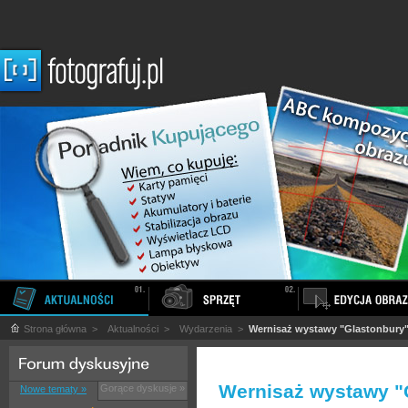
Strona główna
>
Aktualności
>
Wydarzenia
>
Wernisaż wystawy "Glastonbury"
Wernisaż wystawy "
Gorące dyskusje »
Nowe tematy »