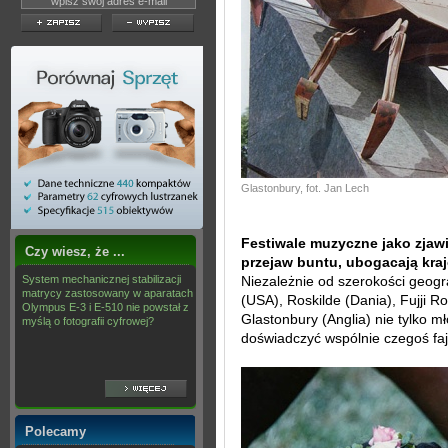
Glastonbury, fot. Jan Lech
Festiwale muzyczne jako zjawi
Czy wiesz, że ...
przejaw buntu, ubogacają kraj
System mechanicznej stabilizacji
Niezależnie od szerokości geogra
matrycy zastosowany w aparatach
(USA), Roskilde (Dania), Fujji R
Olympus E-3 i E-510 nie powstał z
Glastonbury (Anglia) nie tylko mł
myślą o fotografii cyfrowej?
doświadczyć wspólnie czegoś fa
Polecamy