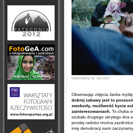
Glastonbury, fot. Jan Lech
Obserwując zdjęcia Janka myślę
dobrej zabawy jest to poczuc
swobody, możliwość bycia so
zainteresowaniach.
To chyba od
szukało drugiego ukrytego dna 
prostej radości można zazdrościć
imię demokracji sami zaczynamy