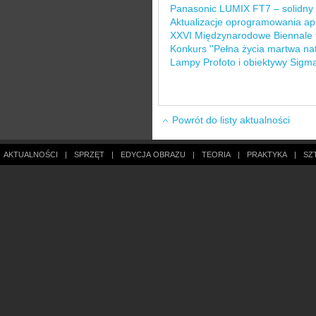
Panasonic LUMIX FT7 – solidny i
Aktualizacje oprogramowania a
XXVI Międzynarodowe Biennale fo
Konkurs ''Pełna życia martwa natu
Lampy Profoto i obiektywy Sigm
Powrót do listy aktualności
AKTUALNOŚCI
|
SPRZĘT
|
EDYCJA OBRAZU
|
TEORIA
|
PRAKTYKA
|
SZ