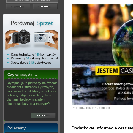
Czy wiesz, że ...
Olympus, jako pierwszy na świecie
producent lustrzanek cyfrowych,
zastosował profilaktykę w zakresie
ochrony zdjęć przed brzydkimi
plamami, będącymi śladem
obecności kurzu na matrycy?
Promocja Nikon Cashback
Dodatkowe informacje oraz re
Polecamy