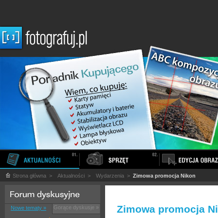
Strona główna
>
Aktualności
>
Wydarzenia
>
Zimowa promocja Nikon
Zimowa promocja N
Gorące dyskusje »
Nowe tematy »