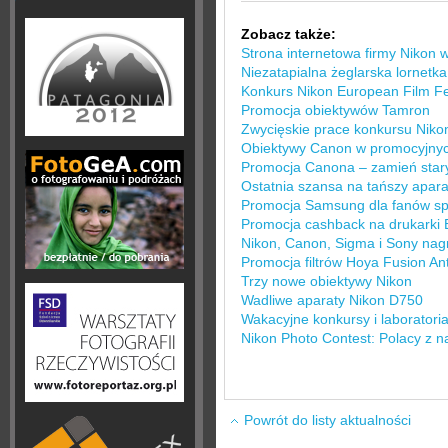
Zobacz także:
Strona internetowa firmy Nikon 
Niezatapialna żeglarska lornetk
Konkurs Nikon European Film Fe
Promocja obiektywów Tamron
Zwycięskie prace konkursu Niko
Obiektywy Canon w promocyjny
Promocja Canona – zamień star
Ostatnia szansa na tańszy apara
Promocja Samsung dla fanów sp
Promocja cashback na drukarki 
Nikon, Canon, Sigma i Sony nag
Promocja filtrów Hoya Fusion Ant
Trzy nowe obiektywy Nikon
Wadliwe aparaty Nikon D750
Wakacyjne konkursy i laboratori
Nikon Photo Contest: Polacy z 
Powrót do listy aktualności