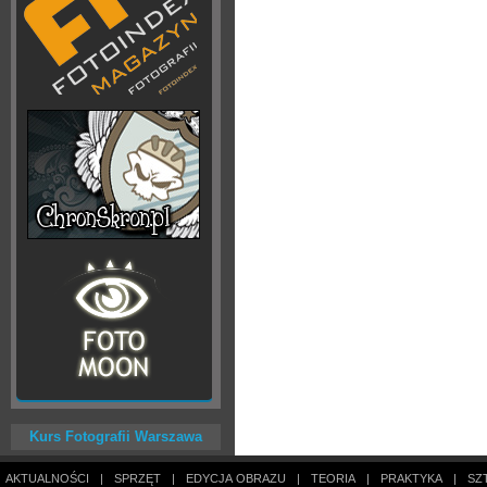
Kurs Fotografii Warszawa
AKTUALNOŚCI
|
SPRZĘT
|
EDYCJA OBRAZU
|
TEORIA
|
PRAKTYKA
|
SZ