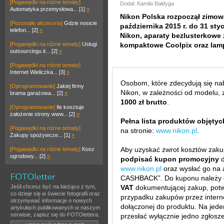
[Pogawędki na różne tematy]
Dodał: Kamila Bałdyga
Automatyka przemysłowa... [1]
»
Nikon Polska rozpoczął zimow
[Pozostałe akcesoria]
Gdzie nosicie
października 2015 r. do 31 styc
telefon... [2]
»
Nikon, aparaty bezlusterkowe
[Pogawędki na różne tematy]
Usługi
kompaktowe Coolpix oraz lam
outsourcingu it... [2]
»
[Pogawędki na różne tematy]
Internet Wieliczka... [3]
»
Osobom, które zdecydują się na
[Oprogramowanie]
Jakiej firmy
Nikon, w zależności od modelu, 
brama garażowa... [2]
»
1000 zł brutto
.
[Oprogramowanie]
Ile kosztuje
założenie strony www... [2]
»
Pełna lista produktów objęty
[Pogawędki na różne tematy]
na stronie:
www.nikon.pl
.
Zakupy spożywcze... [1]
»
Aby uzyskać zwrot kosztów zak
[Pogawędki na różne tematy]
Kosz
ogrodowy... [2]
»
podpisać kupon promocyjny
d
www.nikon.pl
oraz wysłać go na 
CASHBACK”. Do kuponu należy 
Jeśli chcesz być na bieżąco z tym,
VAT
dokumentującej zakup, potw
co dzieje się w świecie fotografii oraz
przypadku zakupów przez interne
otrzymywać informacje o nowych
dołączonej do produktu. Na jed
artykułach publikowanych w naszym
serwisie, zapisz się do FOTOlettera.
przesłać wyłącznie jedno zgłosze