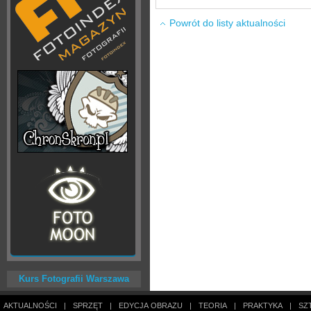
Powrót do listy aktualności
Kurs Fotografii Warszawa
AKTUALNOŚCI
|
SPRZĘT
|
EDYCJA OBRAZU
|
TEORIA
|
PRAKTYKA
|
SZ