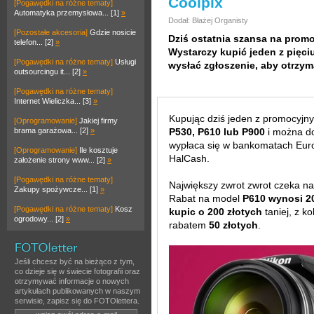
Coolpix
[Pogawędki na różne tematy]
Automatyka przemysłowa... [1]
»
Dodał: Błażej Organisty
[Pozostałe akcesoria]
Gdzie nosicie
Dziś ostatnia szansa na prom
telefon... [2]
»
Wystarczy kupić jeden z pięc
[Pogawędki na różne tematy]
Usługi
wysłać zgłoszenie, aby otrzym
outsourcingu it... [2]
»
[Pogawędki na różne tematy]
Internet Wieliczka... [3]
»
Kupując dziś jeden z promocyjny
[Oprogramowanie]
Jakiej firmy
brama garażowa... [2]
»
P530, P610 lub P900
i można do
wypłaca się w bankomatach Euro
[Oprogramowanie]
Ile kosztuje
HalCash.
założenie strony www... [2]
»
[Pogawędki na różne tematy]
Największy zwrot zwrot czeka 
Zakupy spożywcze... [1]
»
Rabat na model
P610 wynosi 20
[Pogawędki na różne tematy]
Kosz
kupic o 200 złotych
taniej, z ko
ogrodowy... [2]
»
rabatem
50 złotych
.
Jeśli chcesz być na bieżąco z tym,
co dzieje się w świecie fotografii oraz
otrzymywać informacje o nowych
artykułach publikowanych w naszym
serwisie, zapisz się do FOTOlettera.