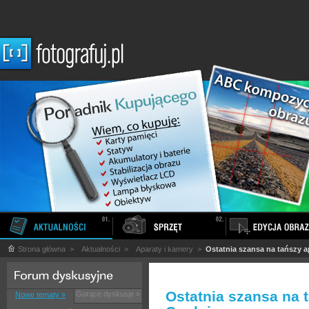
Strona główna
>
Aktualności
>
Aparaty i kamery
>
Ostatnia szansa na tańszy a
Ostatnia szansa na 
Gorące dyskusje »
Nowe tematy »