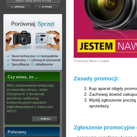
Promocja Nikon Coolpix
Czy wiesz, że ...
Zasady promocji:
Mimo zastosowania mniejszego
Kup aparat objęty promo
przetwornika obrazu, wizjer
Zachowaj dowód zakupu
Olympusa E-3 dorównuje
jasnością i wielkością
Wyślij zgłoszenie pocztą
konkurencyjnym aparatom
sprzedaży.
półprofesjonalnym z matrycami
APS-C.
Zgłoszenie promocyjne 
Polecamy