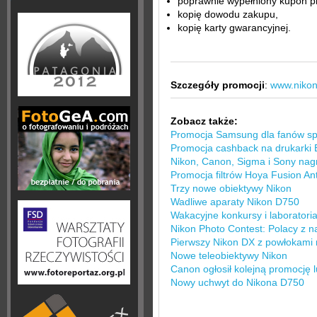
poprawnie wypełniony kupon p
kopię dowodu zakupu,
kopię karty gwarancyjnej.
Szczegóły promocji
:
www.nikon
Zobacz także:
Promocja Samsung dla fanów sp
Promocja cashback na drukarki 
Nikon, Canon, Sigma i Sony nag
Promocja filtrów Hoya Fusion Ant
Trzy nowe obiektywy Nikon
Wadliwe aparaty Nikon D750
Wakacyjne konkursy i laboratori
Nikon Photo Contest: Polacy z 
Pierwszy Nikon DX z powłokami 
Nowe teleobiektywy Nikon
Canon ogłosił kolejną promocję 
Nowy uchwyt do Nikona D750