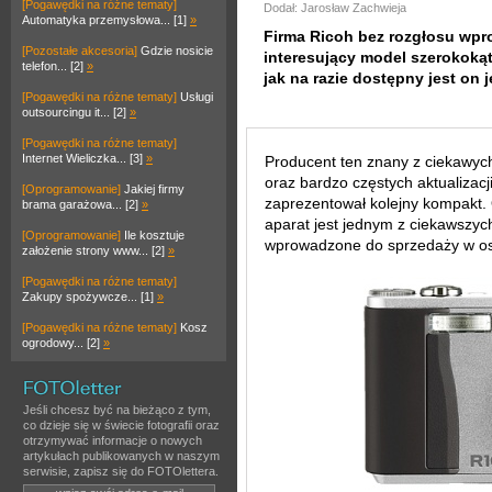
[Pogawędki na różne tematy]
Dodał: Jarosław Zachwieja
Automatyka przemysłowa... [1]
»
Firma Ricoh bez rozgłosu wpr
[Pozostałe akcesoria]
Gdzie nosicie
interesujący model szerokoką
telefon... [2]
»
jak na razie dostępny jest on 
[Pogawędki na różne tematy]
Usługi
outsourcingu it... [2]
»
[Pogawędki na różne tematy]
Internet Wieliczka... [3]
»
Producent ten znany z ciekawyc
oraz bardzo częstych aktualizac
[Oprogramowanie]
Jakiej firmy
zaprezentował kolejny kompakt
brama garażowa... [2]
»
aparat jest jednym z ciekawszych
[Oprogramowanie]
Ile kosztuje
wprowadzone do sprzedaży w ost
założenie strony www... [2]
»
[Pogawędki na różne tematy]
Zakupy spożywcze... [1]
»
[Pogawędki na różne tematy]
Kosz
ogrodowy... [2]
»
Jeśli chcesz być na bieżąco z tym,
co dzieje się w świecie fotografii oraz
otrzymywać informacje o nowych
artykułach publikowanych w naszym
serwisie, zapisz się do FOTOlettera.