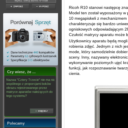
Ricoh R10 stanowi następcę zn
Model ten został wyposażony w 
10 megapiskeli z mechanizmem st
charakteryzuje się bardzo uniw
ogniskowych odpowiadającym 2
Czułość matrycy aparatu może 
Użytkownicy aparatu będą mogli 
robienia zdjęć. Jednym z nich je
mode, który samodzielnie dobie
sceny. Inny, nazywany elektron
wykonywanie poziomych ujęć kra
funkcji, jak rozpoznawanie twa
Czy wiesz, że ...
cienia.
Nazwa "Cztery Trzecie" nie ma nic
wspólnego z proporcjami boków
obrazu rejestrowanego przez
matryce aparatów należących do
tego systemu?
Polecamy