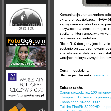
Komunikacja z urządzeniem odb
ekranu o rozdzielczości HVGA (4
zapisywane we wbudowanej pami
oczywiście na karcie pamięci). 
zasilania, który umożliwia wyko
ładowania akumulatora.
Ricoh R10 dostępny jest jedynie 
zostanie on zaprezentowany poza
aparatu nie została jeszcze usta
wersjach kolorystycznych brązowe
Cena:
nieustalona
Strona producenta:
www.ricoh
Zobacz także:
Canon sprzedał już 100 milion
Olympus E3 z fleszem - promocj
Znana cena Nikona D90?
Fujifilm FinePix S2000HD – hipe