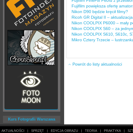
Fujifilm FinePix F60fd z przetw
Fujifilm powiększa ofertę amato
Nikon D90 będzie kręcił filmy?
Ricoh GR Digital II – aktualizac
Nikon COOLPIX P6000 – mały p
Nikon COOLPIX S60 – za jednym
Nikon COOLPIX S610, S610c, S71
Mikro Cztery Trzecie – lustrzank
Powrót do listy aktualności
Kurs Fotografii Warszawa
AKTUALNOŚCI
|
SPRZĘT
|
EDYCJA OBRAZU
|
TEORIA
|
PRAKTYKA
|
SZ