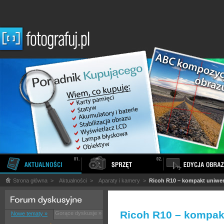
Strona główna
>
Aktualności
>
Aparaty i kamery
>
Ricoh R10 – kompakt uniwe
Ricoh R10 – kompak
Gorące dyskusje »
Nowe tematy »