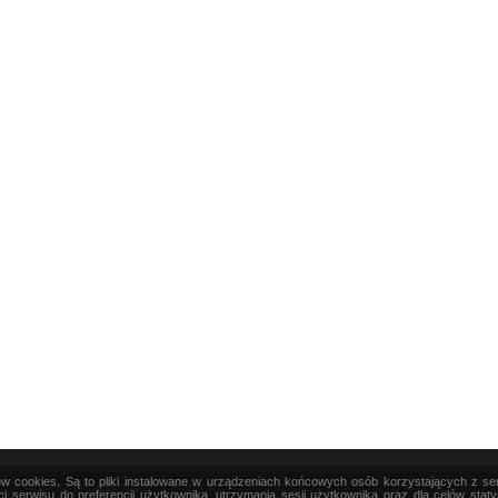
ków cookies. Są to pliki instalowane w urządzeniach końcowych osób korzystających z s
|
TEORIA
|
PRAKTYKA
|
SZTUKA
i serwisu do preferencji użytkownika, utrzymania sesji użytkownika oraz dla celów stat