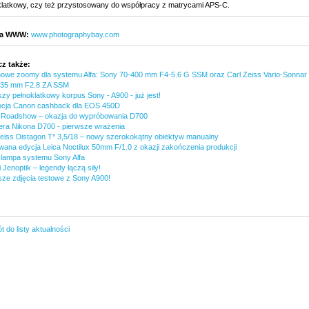
klatkowy, czy też przystosowany do współpracy z matrycami APS-C.
na WWW:
www.photographybay.com
z także:
owe zoomy dla systemu Alfa: Sony 70-400 mm F4-5.6 G SSM oraz Carl Zeiss Vario-Sonnar
-35 mm F2.8 ZA SSM
zy pełnoklatkowy korpus Sony - A900 - już jest!
cja Canon cashback dla EOS 450D
 Roadshow – okazja do wypróbowania D700
era Nikona D700 - pierwsze wrażenia
Zeiss Distagon T* 3,5/18 – nowy szerokokątny obiektyw manualny
owana edycja Leica Noctilux 50mm F/1.0 z okazji zakończenia produkcji
lampa systemu Sony Alfa
i Jenoptik – legendy łączą siły!
sze zdjęcia testowe z Sony A900!
 do listy aktualności