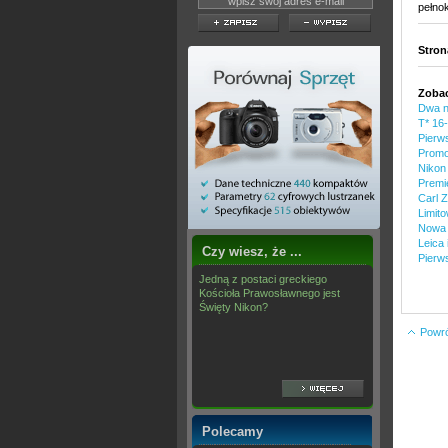
pełno
Stro
Zobac
Dwa n
T* 16
Pierws
Promo
Nikon
Premi
Carl 
Limit
Nowa 
Leica 
Czy wiesz, że ...
Pierw
Jedną z postaci greckiego
Kościoła Prawosławnego jest
Święty Nikon?
Powrót
Polecamy