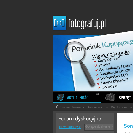
Strona główna
>
Aktualności
>
Wydarzenia
Son
Gorące dyskusje »
Nowe tematy »