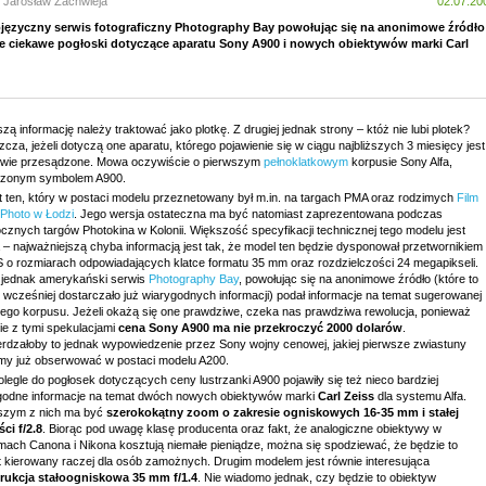
: Jarosław Zachwieja
02.07.20
języczny serwis fotograficzny Photography Bay powołując się na anonimowe źródło
e ciekawe pogłoski dotyczące aparatu Sony A900 i nowych obiektywów marki Carl
zą informację należy traktować jako plotkę. Z drugiej jednak strony – któż nie lubi plotek?
cza, jeżeli dotyczą one aparatu, którego pojawienie się w ciągu najbliższych 3 miesięcy jest
iwie przesądzone. Mowa oczywiście o pierwszym
pełnoklatkowym
korpusie Sony Alfa,
zonym symbolem A900.
t ten, który w postaci modelu przeznetowany był m.in. na targach PMA oraz rodzimych
Film
 Photo w Łodzi
. Jego wersja ostateczna ma być natomiast zaprezentowana podczas
cznych targów Photokina w Kolonii. Większość specyfikacji technicznej tego modelu jest
 – najważniejszą chyba informacją jest tak, że model ten będzie dysponował przetwornikiem
o rozmiarach odpowiadających klatce formatu 35 mm oraz rozdzielczości 24 megapikseli.
 jednak amerykański serwis
Photography Bay
, powołując się na anonimowe źródło (które to
 wcześniej dostarczało już wiarygodnych informacji) podał informacje na temat sugerowanej
tego korpusu. Jeżeli okażą się one prawdziwe, czeka nas prawdziwa rewolucja, ponieważ
ie z tymi spekulacjami
cena Sony A900 ma nie przekroczyć 2000 dolarów
.
erdzałoby to jednak wypowiedzenie przez Sony wojny cenowej, jakiej pierwsze zwiastuny
y już obserwować w postaci modelu A200.
egle do pogłosek dotyczących ceny lustrzanki A900 pojawiły się też nieco bardziej
godne informacje na temat dwóch nowych obiektywów marki
Carl Zeiss
dla systemu Alfa.
szym z nich ma być
szerokokątny zoom o zakresie ogniskowych 16-35 mm i stałej
ci f/2.8
. Biorąc pod uwagę klasę producenta oraz fakt, że analogiczne obiektywy w
mach Canona i Nikona kosztują niemałe pieniądze, można się spodziewać, że będzie to
t kierowany raczej dla osób zamożnych. Drugim modelem jest równie interesująca
rukcja stałoogniskowa 35 mm f/1.4
. Nie wiadomo jednak, czy będzie to obiektyw