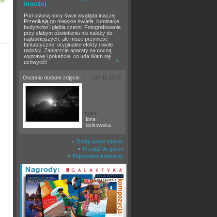
08
inaczej
Pod osłoną nocy świat wygląda inaczej.
Przenikają go miejskie światła, iluminacje
budynków i głębia czerni. Fotografowanie
przy słabym oświetleniu nie należy do
najłatwiejszych, ale może przynieść
fantastyczne, oryginalne efekty i wiele
radości. Zabierzcie aparaty na nocną
wyprawę i pokażcie, co uda Wam się
uchwycić!
Ostatnio dodane zdjęcie:
[30.11.2018]
Autor:
Ilona
Idzikowska
Dodaj swoje zdjęcie
Przejdź do galerii
Poprzednie konkursy