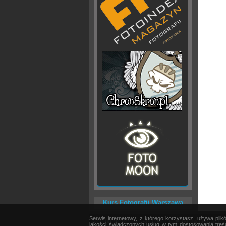
Kurs Fotografii Warszawa
Serwis internetowy, z którego korzystasz, używa pli
AKTUALNOŚCI
|
SPRZĘT
|
EDYCJA OBRAZU
jakości świadczonych usług w tym dostosowania treśc