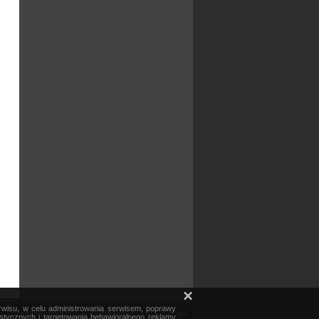
×
erwisu, w celu administrowania serwisem, poprawy
mapa serwisu
reklama
kontakt
ystycznych i targetowania behawioralnego reklamy