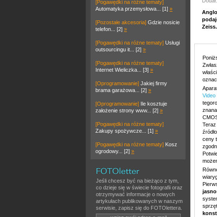
Dodał
[Pogawędki na różne tematy]
Automatyka przemysłowa... [1]
»
Anglo
podaj
[Pozostałe akcesoria]
Gdzie nosicie
Zeiss.
telefon... [2]
»
[Pogawędki na różne tematy]
Usługi
outsourcingu it... [2]
»
Poniżs
[Pogawędki na różne tematy]
Zwłasz
Internet Wieliczka... [3]
»
właśc
oznac
[Oprogramowanie]
Jakiej firmy
Apara
brama garażowa... [2]
»
Video
tegoro
[Oprogramowanie]
Ile kosztuje
znana
założenie strony www... [2]
»
CMOS 
[Pogawędki na różne tematy]
Teraz
Zakupy spożywcze... [1]
»
źródło
ceny 
[Pogawędki na różne tematy]
Kosz
zgodn
ogrodowy... [2]
»
Potwi
możem
Równol
wiary
Jeśli chcesz być na bieżąco z tym,
Pierw
co dzieje się w świecie fotografii oraz
jasnoś
otrzymywać informacje o nowych
syste
artykułach publikowanych w naszym
sprzę
serwisie, zapisz się do FOTOlettera.
konst