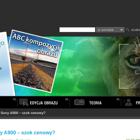
szuka
>
Sony A900 – szok cenowy?
y A900 – szok cenowy?