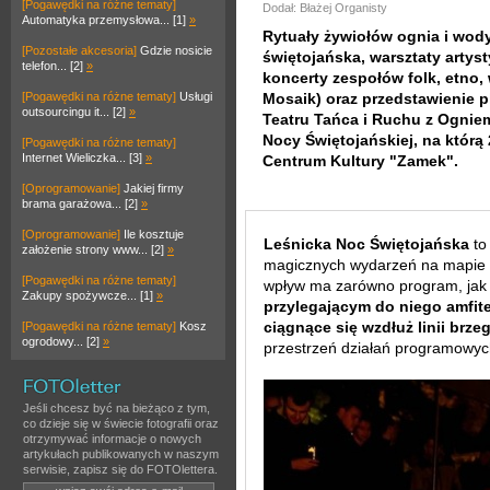
[Pogawędki na różne tematy]
Dodał: Błażej Organisty
Automatyka przemysłowa... [1]
»
Rytuały żywiołów ognia i wod
[Pozostałe akcesoria]
Gdzie nosicie
świętojańska, warsztaty artys
telefon... [2]
»
koncerty zespołów folk, etno,
[Pogawędki na różne tematy]
Usługi
Mosaik) oraz przedstawienie 
outsourcingu it... [2]
»
Teatru Tańca i Ruchu z Ogniem
Nocy Świętojańskiej, na którą
[Pogawędki na różne tematy]
Internet Wieliczka... [3]
»
Centrum Kultury "Zamek".
[Oprogramowanie]
Jakiej firmy
brama garażowa... [2]
»
[Oprogramowanie]
Ile kosztuje
Leśnicka Noc Świętojańska
to
założenie strony www... [2]
»
magicznych wydarzeń na mapie ku
[Pogawędki na różne tematy]
wpływ ma zarówno program, jak 
Zakupy spożywcze... [1]
»
przylegającym do niego amfit
ciągnące się wzdłuż linii brz
[Pogawędki na różne tematy]
Kosz
ogrodowy... [2]
»
przestrzeń działań programowyc
Jeśli chcesz być na bieżąco z tym,
co dzieje się w świecie fotografii oraz
otrzymywać informacje o nowych
artykułach publikowanych w naszym
serwisie, zapisz się do FOTOlettera.