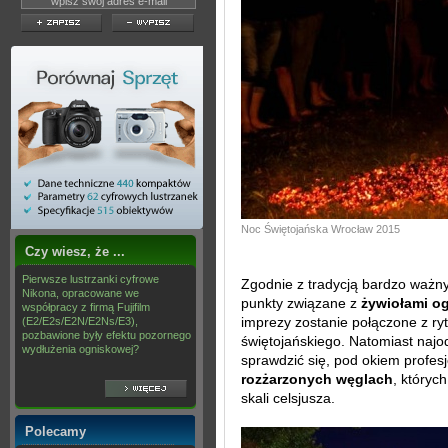
Noc Świętojańska Wrocław 2015
Czy wiesz, że ...
Pierwsze lustrzanki cyfrowe
Zgodnie z tradycją bardzo ważn
Nikona, opracowane we
punkty związane z
żywiołami og
współpracy z firmą Fujifilm
imprezy zostanie połączone z r
(E2/E2s/E2N/E2Ns/E3),
pozbawione były efektu pozornego
świętojańskiego. Natomiast najod
wydłużenia ogniskowej?
sprawdzić się, pod okiem profes
rozżarzonych węglach
, któryc
skali celsjusza.
Polecamy