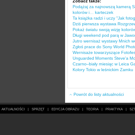
Zobacz także:
Podążaj za najnowszą kamerą S
kolorów i… karteczek
Ta książka radzi i uczy "Jak fo
Dziś pierwsza wystawa Rozgrzew
Pokaż światu swoją wizję koloró
Długi weekend pod parą w Jawor
Jutro wernisaż wystawy Mnich w
Zgłoś prace do Sony World Pho
Wernisaże towarzyszące Fotofes
Unguarded Moments Steve'a Mc
Czarno–biały miesiąc w Leica Ga
Kolory Tokio w leśnickim Zamku
Powrót do listy aktualności
AKTUALNOŚCI
|
SPRZĘT
|
EDYCJA OBRAZU
|
TEORIA
|
PRAKTYKA
|
SZ