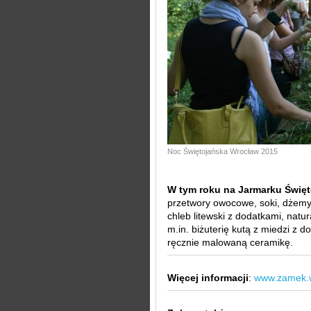
Noc Świętojańska Wrocław 2015
W tym roku na Jarmarku Świę
przetwory owocowe, soki, dżemy z
chleb litewski z dodatkami, natur
m.in. biżuterię kutą z miedzi z d
ręcznie malowaną ceramikę.
Więcej informacji
:
www.zamek.w