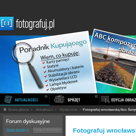
Strona główna
>
Aktualności
>
Wydarzenia
>
Fotografuj wrocławską Noc Świę
Fotografuj wrocław
Gorące dyskusje »
Nowe tematy »