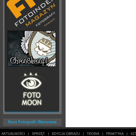
Kurs Fotografii Warszawa
AKTUALNOŚCI
|
SPRZĘT
|
EDYCJA OBRAZU
|
TEORIA
|
PRAKTYKA
|
SZ