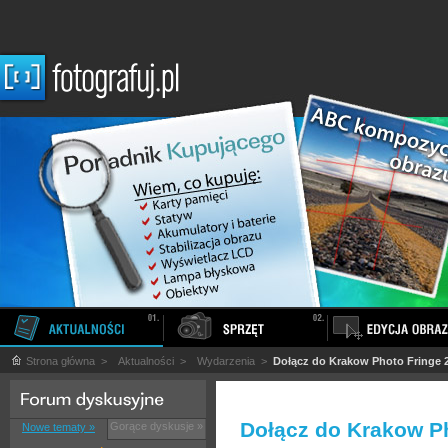
Strona główna
>
Aktualności
>
Wydarzenia
>
Dołącz do Krakow Photo Fringe 
Dołącz do Krakow P
Gorące dyskusje »
Nowe tematy »