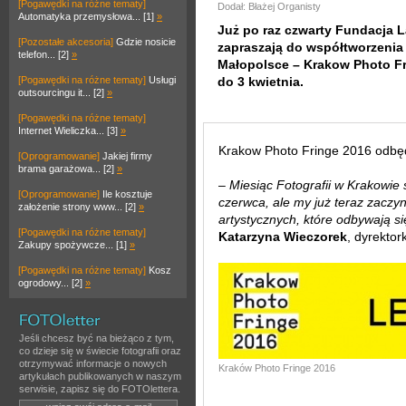
[Pogawędki na różne tematy]
Dodał: Błażej Organisty
Automatyka przemysłowa... [1]
»
Już po raz czwarty Fundacja 
[Pozostałe akcesoria]
Gdzie nosicie
zapraszają do współtworzenia
telefon... [2]
»
Małopolsce – Krakow Photo Fr
[Pogawędki na różne tematy]
Usługi
do 3 kwietnia.
outsourcingu it... [2]
»
[Pogawędki na różne tematy]
Internet Wieliczka... [3]
»
Krakow Photo Fringe 2016 odbęd
[Oprogramowanie]
Jakiej firmy
brama garażowa... [2]
»
–
Miesiąc Fotografii w Krakowie 
[Oprogramowanie]
Ile kosztuje
czerwca, ale my już teraz zaczy
założenie strony www... [2]
»
artystycznych, które odbywają s
[Pogawędki na różne tematy]
Katarzyna Wieczorek
, dyrekto
Zakupy spożywcze... [1]
»
[Pogawędki na różne tematy]
Kosz
ogrodowy... [2]
»
Jeśli chcesz być na bieżąco z tym,
co dzieje się w świecie fotografii oraz
otrzymywać informacje o nowych
Kraków Photo Fringe 2016
artykułach publikowanych w naszym
serwisie, zapisz się do FOTOlettera.