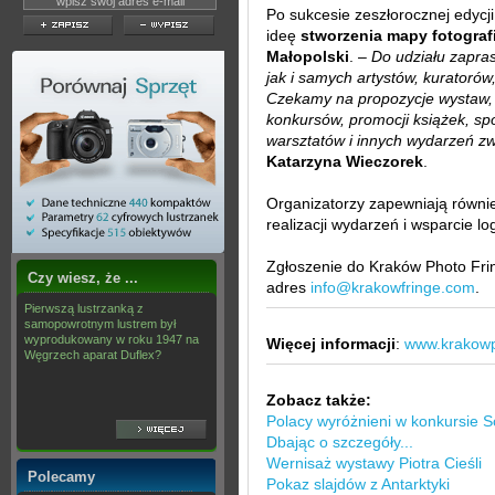
Po sukcesie zeszłorocznej edycj
ideę
stworzenia mapy fotograf
Małopolski
. –
Do udziału zapr
jak i samych artystów, kuratorów,
Czekamy na propozycje wystaw, 
konkursów, promocji książek, spot
warsztatów i innych wydarzeń zw
Katarzyna Wieczorek
.
Organizatorzy zapewniają równ
realizacji wydarzeń i wsparcie lo
Zgłoszenie do Kraków Photo Fri
Czy wiesz, że ...
adres
info@krakowfringe.com
.
Pierwszą lustrzanką z
samopowrotnym lustrem był
wyprodukowany w roku 1947 na
Więcej informacji
:
www.krakowp
Węgrzech aparat Duflex?
Zobacz także:
Polacy wyróżnieni w konkursie 
Dbając o szczegóły...
Wernisaż wystawy Piotra Cieśli
Polecamy
Pokaz slajdów z Antarktyki