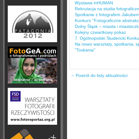
Wystawa inHUMAN
Rekrutacja na studia fotograficz
Spotkanie z fotografem Jakub
Konkurs ''Fotograficzne abstrakcj
Dolny Śląsk – miasta i miastecz
Kolejny czwartkowy pokaz
7. Ogólnopolski Studencki Konku
Na nowo warsztaty, spotkania, s
"Toskania"
Powrót do listy aktualności