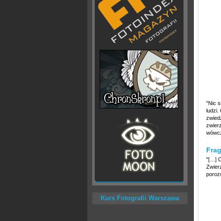
"Nic s
ludzi
zwied
zwier
wówcz
Frag
"[…] 
Zwier
poroz
Kurs Fotografii Warszawa