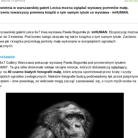
 Błażej Organisty
10.03.20
kwietnia w warszawskiej galerii Lecica można oglądać wystawę portretów małp.
zeniu towarzyszy premiera książki o tym samym tytule co wystawa - inHUMAN.
szawskiej galerii Leica 6x7 trwa wystawa Pawła Bogumiła pt.
inHUMAN
. Ekspozycję można
ać do 3 kwietnia. Pod koniec lutego ukazała się także książka o tym samym tytule. Zarówno
wa jak i książka prezentują portrety małp wykonane w europejskich ogrodach
gicznych.
ystawie
 6x7 Gallery Warszawa pokazuje wystawę Pawła Bogumiła pod przewrotnym tytułem
MAN”. Ta gra słów doskonale oddaje skrajne emocje, których doświadczą oglądający,
ąc na
40 czarno-białych fotografii małp
, które artysta sportretował przez kraty i szyby
ejskich ogrodów zoologicznych. Niektóre fotografie budzą podświadomy lęk przed potężnym
zętami – inne powodują, że widzowie mogą zacząć zastanawiać się, o czym myśli osoba na
u.