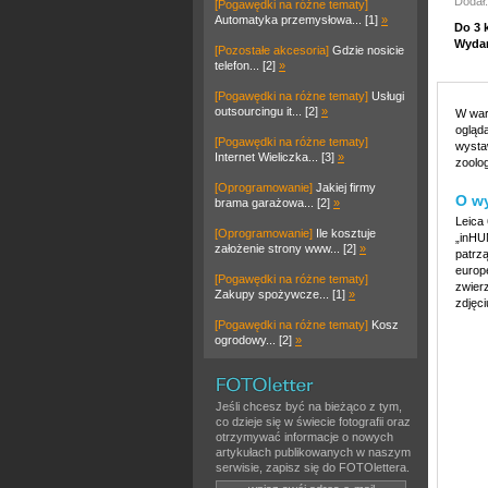
Dodał:
[Pogawędki na różne tematy]
Automatyka przemysłowa... [1]
»
Do 3 
Wydar
[Pozostałe akcesoria]
Gdzie nosicie
telefon... [2]
»
[Pogawędki na różne tematy]
Usługi
outsourcingu it... [2]
»
W war
ogląd
[Pogawędki na różne tematy]
wysta
Internet Wieliczka... [3]
»
zoolo
[Oprogramowanie]
Jakiej firmy
O w
brama garażowa... [2]
»
Leica
[Oprogramowanie]
Ile kosztuje
„inHU
założenie strony www... [2]
»
patrz
europ
[Pogawędki na różne tematy]
zwier
Zakupy spożywcze... [1]
»
zdjęci
[Pogawędki na różne tematy]
Kosz
ogrodowy... [2]
»
Jeśli chcesz być na bieżąco z tym,
co dzieje się w świecie fotografii oraz
otrzymywać informacje o nowych
artykułach publikowanych w naszym
serwisie, zapisz się do FOTOlettera.