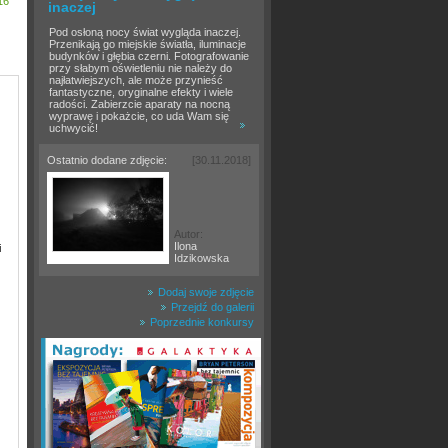
16
inaczej
Pod osłoną nocy świat wygląda inaczej.
Przenikają go miejskie światła, iluminacje
budynków i głębia czerni. Fotografowanie
przy słabym oświetleniu nie należy do
najłatwiejszych, ale może przynieść
fantastyczne, oryginalne efekty i wiele
radości. Zabierzcie aparaty na nocną
wyprawę i pokażcie, co uda Wam się
uchwycić!
Ostatnio dodane zdjęcie:
[30.11.2018]
Autor:
Ilona
i
Idzikowska
Dodaj swoje zdjęcie
Przejdź do galerii
Poprzednie konkursy