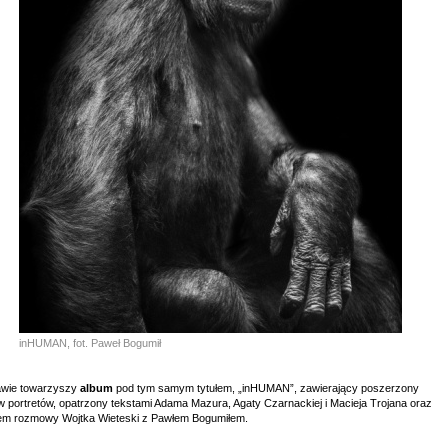
inHUMAN, fot. Paweł Bogumił
wie towarzyszy
album
pod tym samym tytułem, „inHUMAN”, zawierający poszerzony
w portretów, opatrzony tekstami Adama Mazura, Agaty Czarnackiej i Macieja Trojana oraz
em rozmowy Wojtka Wieteski z Pawłem Bogumiłem.