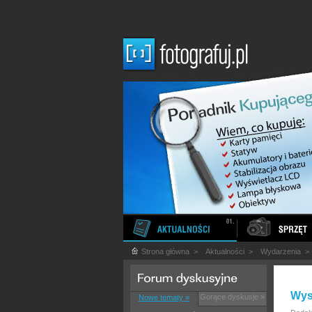
Strona główna
>
Aktualności
>
Wydarzenia
Wys
Gorące dyskusje »
Nowe tematy »