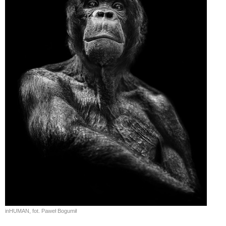
inHUMAN, fot. Paweł Bogumił