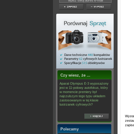
Czy wiesz, że ...
Aparat Olympus E-3 wyposażony
jest w 11-polowy autofokus, który
w momencie premiery był
najczulszym tego typu układem
zastosowanym w tej klasie
lustrzanek cyfrowych?
Wysta
zesta
zapis
Polecamy