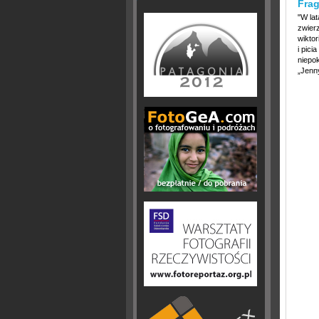
Frag
"W la
zwier
wiktor
i pici
niepok
„Jenny