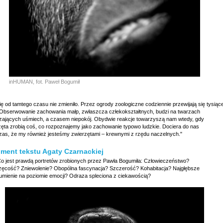
inHUMAN, fot. Paweł Bogumił
ię od tamtego czasu nie zmieniło. Przez ogrody zoologiczne codziennie przewijają się tysiąc
. Obserwowanie zachowania małp, zwłaszcza człekokształtnych, budzi na twarzach
zających uśmiech, a czasem niepokój. Obydwie reakcje towarzyszą nam wtedy, gdy
zęta zrobią coś, co rozpoznajemy jako zachowanie typowo ludzkie. Dociera do nas
as, że my również jesteśmy zwierzętami – krewnymi z rzędu naczelnych."
ment tekstu Agaty Czarnackiej
Co jest prawdą portretów zrobionych przez Pawła Bogumiła: Człowieczeństwo?
zęcość? Zniewolenie? Obopólna fascynacja? Szczerość? Kohabitacja? Najgłębsze
umienie na poziomie emocji? Odraza spleciona z ciekawością?