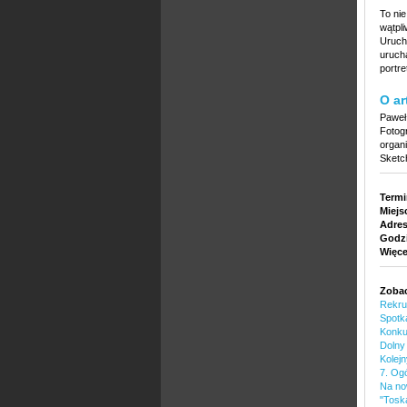
To ni
wątpl
Uruch
uruch
portr
O ar
Paweł
Fotog
organ
Sketc
Termi
Miejs
Adre
Godzi
Więce
Zobac
Rekrut
Spotk
Konkur
Dolny
Kolej
7. Og
Na no
"Tosk