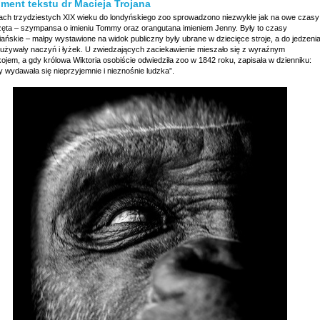
ment tekstu dr Macieja Trojana
tach trzydziestych XIX wieku do londyńskiego zoo sprowadzono niezwykłe jak na owe czasy
zęta – szympansa o imieniu Tommy oraz orangutana imieniem Jenny. Były to czasy
iańskie – małpy wystawione na widok publiczny były ubrane w dziecięce stroje, a do jedzeni
a używały naczyń i łyżek. U zwiedzających zaciekawienie mieszało się z wyraźnym
ojem, a gdy królowa Wiktoria osobiście odwiedziła zoo w 1842 roku, zapisała w dzienniku:
 wydawała się nieprzyjemnie i nieznośnie ludzka”.