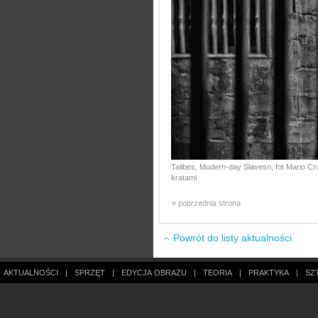
Talibes, Modern-day Slavesn, fot Mario Cru
kratami
« poprzednia strona
Powrót do listy aktualności
AKTUALNOŚCI
|
SPRZĘT
|
EDYCJA OBRAZU
|
TEORIA
|
PRAKTYKA
|
SZ