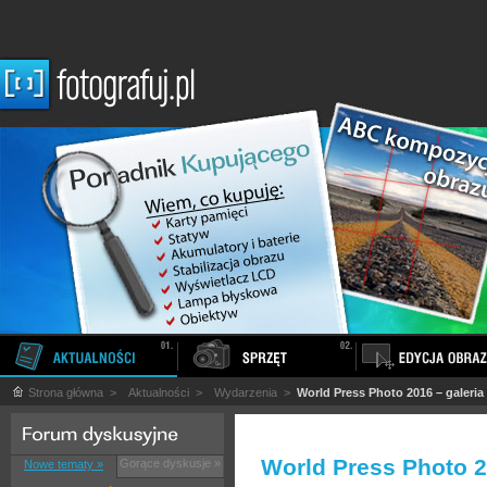
Strona główna
>
Aktualności
>
Wydarzenia
>
World Press Photo 2016 – galeri
World Press Photo 2
Gorące dyskusje »
Nowe tematy »