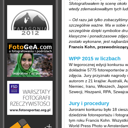
Sfotografowałem tę scenę około 
wtedy zdemaskowałbym tych ludz
–
Od razu jak tylko zobaczyliśmy 
szczególnie ważne. Ma w sobie 
szczególnie dzięki symbolice dru
klasyczne i ponadczasowe zdjęcie
zostało wykonane, jest najbardzi
Francis Kohn, przewodniczący
WPP 2015 w liczbach
W tegorocznej edycji konkursu wz
dokładnie 5775 fotoreporterów z
zdjęcia. Jury przyznało nagrody
autorom z 21 krajów: Australii, Au
Niemiec, Iranu, Włoszech, Japonii
Szwecji, Hiszpanii, RPA, Szwajcari
Jury i procedury
Jurorami konkursu było 18 ciesz
dziedzinie fotoreportażu i fotog
tym roku Francis Kohn. Wszystki
World Press Photo w Amsterdam