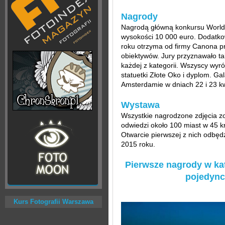
Nagrody
Nagrodą główną konkursu World 
wysokości 10 000 euro. Dodatkow
roku otrzyma od firmy Canona pr
obiektywów. Jury przyznawało tak
każdej z kategorii. Wszyscy wyró
statuetki Złote Oko i dyplom. G
Amsterdamie w dniach 22 i 23 kw
Wystawa
Wszystkie nagrodzone zdjęcia z
odwiedzi około 100 miast w 45 kra
Otwarcie pierwszej z nich odbęd
2015 roku.
Pierwsze nagrody w kat
pojedyncz
Kurs Fotografii Warszawa