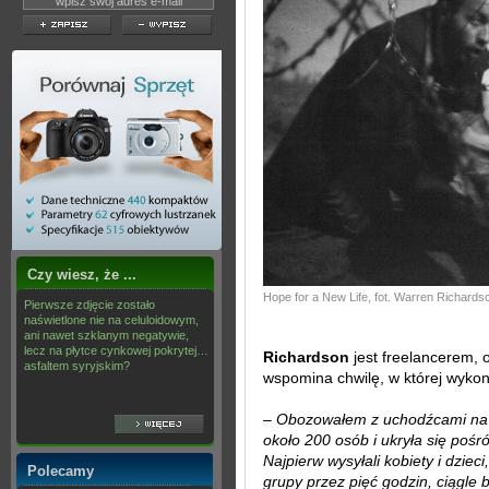
Czy wiesz, że ...
Hope for a New Life, fot. Warren Richards
Pierwsze zdjęcie zostało
naświetlone nie na celuloidowym,
ani nawet szklanym negatywie,
lecz na płytce cynkowej pokrytej…
Richardson
jest freelancerem,
asfaltem syryjskim?
wspomina chwilę, w której wykona
–
Obozowałem z uchodźcami na g
około 200 osób i ukryła się poś
Najpierw wysyłali kobiety i dzieci
Polecamy
grupy przez pięć godzin, ciągle b