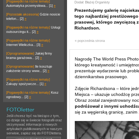
[Pogawędki na różne tematy]
Dodał: Błażej Organisty
Automatyka przemysłowa... [1]
»
Prezentujemy galerię najcieka
[Pozostałe akcesoria]
Gdzie nosicie
tego najbardziej prestiżoweg
telefon... [2]
»
prasowej, którego zwycięzcą zo
[Pogawędki na różne tematy]
Usługi
Richardson.
outsourcingu it... [2]
»
[Pogawędki na różne tematy]
« poprzednia strona
Internet Wieliczka... [3]
»
[Oprogramowanie]
Jakiej firmy
brama garażowa... [2]
»
Nagrodę The World Press Photo o
którego kreatywność i umiejętno
[Oprogramowanie]
Ile kosztuje
prezentuje wydarzenie lub prob
założenie strony www... [2]
»
dziennikarstwa prasowego.
[Pogawędki na różne tematy]
Zakupy spożywcze... [1]
»
Zdjęcie Richardsona – które jed
[Pogawędki na różne tematy]
Kosz
Miejsca – ukazuje uchodźcę prz
ogrodowy... [2]
»
Obraz został zarejestrowany noc
podróżował z innymi uchodźc
się za węgierską granicę, zanim 
Jeśli chcesz być na bieżąco z tym,
co dzieje się w świecie fotografii oraz
otrzymywać informacje o nowych
artykułach publikowanych w naszym
serwisie, zapisz się do FOTOlettera.