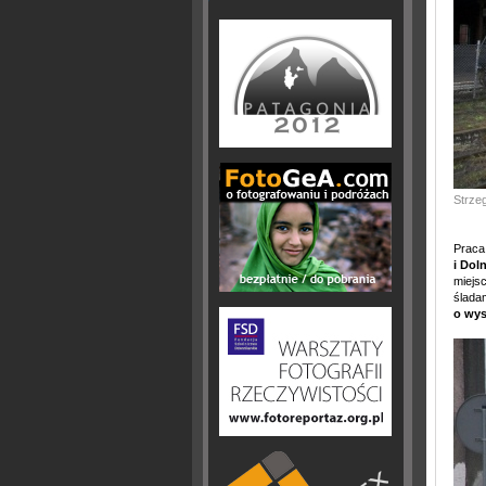
Strzeg
Praca
i Dol
miejsc
śladam
o wys