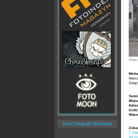
Wałbrz
Micha
Warsza
Związ
Termi
Miejs
Adre
Godzi
Więce
Kurs Fotografii Warszawa
Zobac
7. Og
Na no