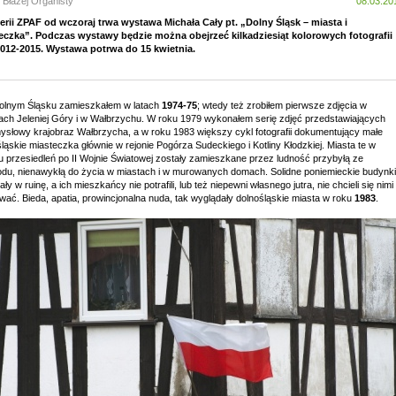
 Błażej Organisty
08.03.20
erii ZPAF od wczoraj trwa wystawa Michała Cały pt. „Dolny Śląsk – miasta i
eczka”. Podczas wystawy będzie można obejrzeć kilkadziesiąt kolorowych fotografii
 2012-2015. Wystawa potrwa do 15 kwietnia.
olnym Śląsku zamieszkałem w latach
1974-75
; wtedy też zrobiłem pierwsze zdjęcia w
cach Jeleniej Góry i w Wałbrzychu. W roku 1979 wykonałem serię zdjęć przedstawiających
ysłowy krajobraz Wałbrzycha, a w roku 1983 większy cykl fotografii dokumentujący małe
ląskie miasteczka głównie w rejonie Pogórza Sudeckiego i Kotliny Kłodzkiej. Miasta te w
u przesiedleń po II Wojnie Światowej zostały zamieszkane przez ludność przybyłą ze
du, nienawykłą do życia w miastach i w murowanych domach. Solidne poniemieckie budynki
ły w ruinę, a ich mieszkańcy nie potrafili, lub też niepewni własnego jutra, nie chcieli się nimi
wać. Bieda, apatia, prowincjonalna nuda, tak wyglądały dolnośląskie miasta w roku
1983
.