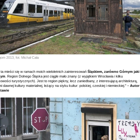
om 2013, fot. Michał Cała
 ta mieści się w ramach moich wieloletnich zainteresowań
Śląskiem, zarówno Górnym jaki
nym
. Region Dolnego Śląska jest ciągle mało znany (z wyjątkiem Wrocławia i kilku
owości turystycznych). Jest to region piękny, lecz zaniedbany, z interesującą architekturą,
i dawnej kultury materialnej, leżący na styku kultur: polskiej, czeskiej i niemieckiej." –
Autor
tawie