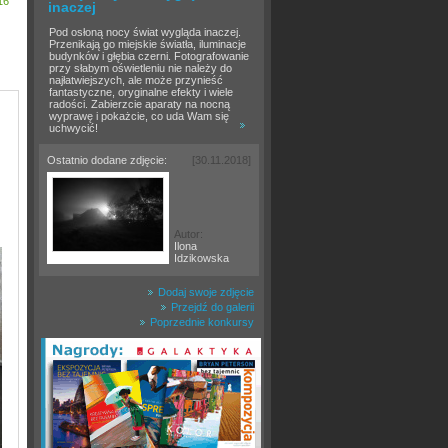
16
inaczej
Pod osłoną nocy świat wygląda inaczej.
Przenikają go miejskie światła, iluminacje
budynków i głębia czerni. Fotografowanie
przy słabym oświetleniu nie należy do
najłatwiejszych, ale może przynieść
fantastyczne, oryginalne efekty i wiele
radości. Zabierzcie aparaty na nocną
wyprawę i pokażcie, co uda Wam się
uchwycić!
Ostatnio dodane zdjęcie:
[30.11.2018]
Autor:
Ilona
Idzikowska
Dodaj swoje zdjęcie
Przejdź do galerii
Poprzednie konkursy