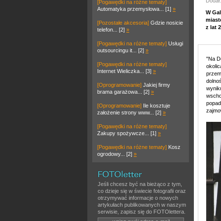
Dodał:
[Pogawędki na różne tematy]
Automatyka przemysłowa... [1]
»
W Gal
miast
[Pozostałe akcesoria]
Gdzie nosicie
z lat
telefon... [2]
»
[Pogawędki na różne tematy]
Usługi
outsourcingu it... [2]
»
"Na D
[Pogawędki na różne tematy]
okoli
Internet Wieliczka... [3]
»
przem
dolnoś
[Oprogramowanie]
Jakiej firmy
wynik
brama garażowa... [2]
»
wscho
popada
[Oprogramowanie]
Ile kosztuje
zajmo
założenie strony www... [2]
»
[Pogawędki na różne tematy]
Zakupy spożywcze... [1]
»
[Pogawędki na różne tematy]
Kosz
ogrodowy... [2]
»
Jeśli chcesz być na bieżąco z tym,
co dzieje się w świecie fotografii oraz
otrzymywać informacje o nowych
artykułach publikowanych w naszym
serwisie, zapisz się do FOTOlettera.