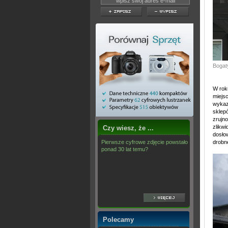
Bogaty
W ro
miejsc
wykaza
sklep
zrujn
zlikwi
Czy wiesz, że ...
dosłow
Pierwsze cyfrowe zdjęcie powstało
drobne
ponad 30 lat temu?
Polecamy