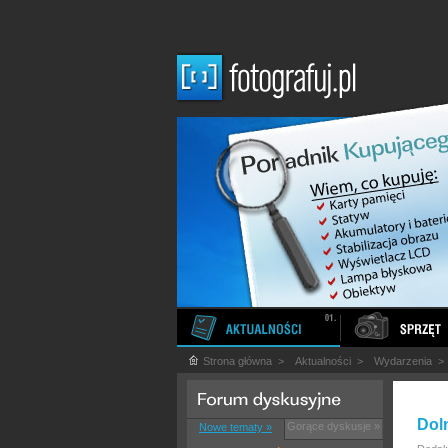
Strona główna
>
Aktualności
>
Wydarzenia
Doln
Gorące dyskusje »
Nowe tematy »