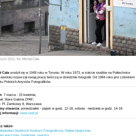
ych 2012, fot. Michał Cała
ł Cała
urodził się w 1948 roku w Toruniu. W roku 1973, w trakcie studiów na Politechnice
wskiej rozpoczął swoją pracę twórczą w dziedzinie fotografii. Od 1984 roku jest członkiem
ku Polskich Artystów Fotografików.
n
: 7 marca - 15 kwietnia;
ce
: Stara Galeria ZPAF;
s
: Pl. Zamkowy 8, Warszawa
ny otwarcia
: poniedziałek - piątek w godz. 12-18, sobota - niedziela w godz. 14-18
j informacji
:
www.zpaf.pl
z także:
ólnopolski Studencki Konkurs Fotograficzny Głębia Spojrzenia
wo warsztaty, spotkania, spacery