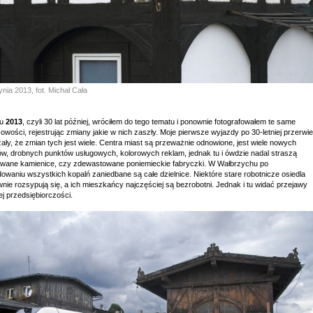
nia 2013, fot. Michał Cała
ku
2013
, czyli 30 lat później, wróciłem do tego tematu i ponownie fotografowałem te same
owości, rejestrując zmiany jakie w nich zaszły. Moje pierwsze wyjazdy po 30-letniej przerwie
ły, że zmian tych jest wiele. Centra miast są przeważnie odnowione, jest wiele nowych
ów, drobnych punktów usługowych, kolorowych reklam, jednak tu i ówdzie nadal straszą
owane kamienice, czy zdewastowane poniemieckie fabryczki. W Wałbrzychu po
dowaniu wszystkich kopalń zaniedbane są całe dzielnice. Niektóre stare robotnicze osiedla
nie rozsypują się, a ich mieszkańcy najczęściej są bezrobotni. Jednak i tu widać przejawy
j przedsiębiorczości.