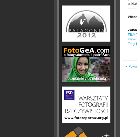
udział
Więce
Zobac
FILM 
Konku
Targi
Powrót