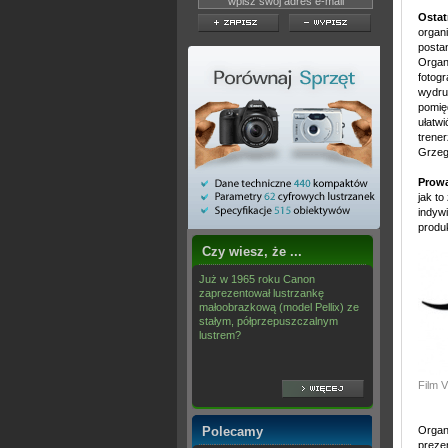
Ostat
organ
postan
Organ
fotog
wydru
pomię
ułatw
trener
Grzeg
Prow
jak t
indyw
produ
Czy wiesz, że ...
Już w 1965 roku Canon
zaprezentował lustrzankę
małoobrazkową (model Pellix) ze
stałym, półprzepuszczalnym
lustrem?
Film 
Polecamy
Organ
preze