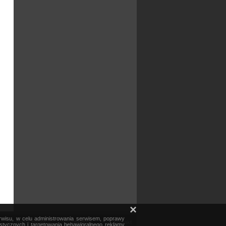
×
erwisu, w celu administrowania serwisem, poprawy
mapa serwisu
reklama
kontakt
ystycznych i targetowania behawioralnego reklamy