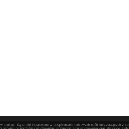
ków cookies. Są to pliki instalowane w urządzeniach końcowych osób korzystających z s
|
TEORIA
|
PRAKTYKA
|
SZTUKA
i serwisu do preferencji użytkownika, utrzymania sesji użytkownika oraz dla celów stat