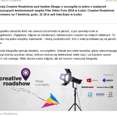
 Błażej Organisty
14.03.20
taty Creative Roadshow pod hasłem Dbając o szczegóły to jedno z wydarzeń
zyszących kwietniowych targów Film Video Foto 2016 w Łodzi. Creative Roadshow
nowano na 7 kwietnia, godz. 11-18 w auli hala Expo w Łodzi.
ypadku obrazów ilość nie zawsze przechodzi w jakość, a już sporadycznie w
gółowość. Oglądamy zdjęcia na monitorach, telewizorach czasem na małych odbitkach. To
ko ma jeden wspólny mianownik – niską rozdzielczość. A to z kolei przekłada się na jakość
u.
ażda fotografia operuje detalem, szczegółem. Jednak jest wiele tematów, gdzie odwzorowują
azgi można uzyskać obraz, którym można się delektować wiele razy i za każdym razem
ć coś nowego. Widz doceni samo zdjęcie, ale też kunszt i warsztat fotografa.
ive Roadshow