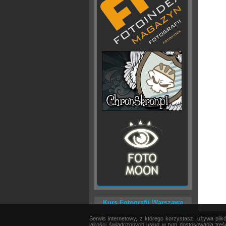
Kurs Fotografii Warszawa
Serwis internetowy, z którego korzystasz, używa pli
AKTUALNOŚCI
|
SPRZĘT
|
EDYCJA OBRAZU
jakości świadczonych usług w tym dostosowania treśc