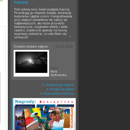
16
inaczej
Pod osłoną nocy świat wygląda inaczej.
Przenikają go miejskie światła, iluminacje
budynków i głębia czerni. Fotografowanie
przy słabym oświetleniu nie należy do
najłatwiejszych, ale może przynieść
fantastyczne, oryginalne efekty i wiele
radości. Zabierzcie aparaty na nocną
wyprawę i pokażcie, co uda Wam się
uchwycić!
Ostatnio dodane zdjęcie:
[30.11.2018]
c
Autor:
Ilona
Idzikowska
Dodaj swoje zdjęcie
Przejdź do galerii
Poprzednie konkursy