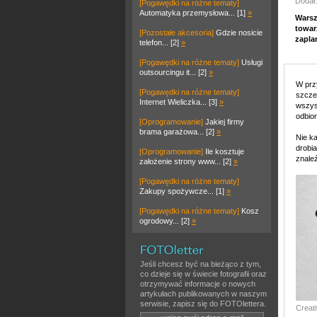
Dodał:
[Pogawędki na różne tematy]
Automatyka przemysłowa... [1]
»
Warsz
towar
[Pozostałe akcesoria]
Gdzie nosicie
zapla
telefon... [2]
»
[Pogawędki na różne tematy]
Usługi
outsourcingu it... [2]
»
W prz
[Pogawędki na różne tematy]
szcze
Internet Wieliczka... [3]
»
wszyst
odbior
[Oprogramowanie]
Jakiej firmy
brama garażowa... [2]
»
Nie k
drobi
[Oprogramowanie]
Ile kosztuje
znaleź
założenie strony www... [2]
»
[Pogawędki na różne tematy]
Zakupy spożywcze... [1]
»
[Pogawędki na różne tematy]
Kosz
ogrodowy... [2]
»
Jeśli chcesz być na bieżąco z tym,
co dzieje się w świecie fotografii oraz
otrzymywać informacje o nowych
artykułach publikowanych w naszym
serwisie, zapisz się do FOTOlettera.
Creat