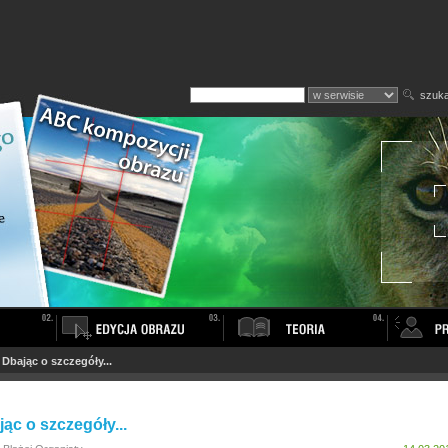
szuka
>
Dbając o szczegóły...
ąc o szczegóły...