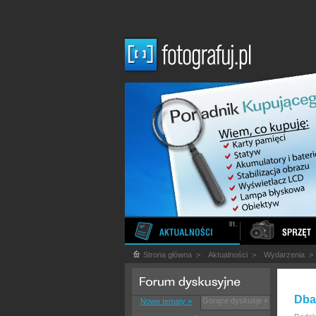
Strona główna
>
Aktualności
>
Wydarzenia
Dbaj
Gorące dyskusje »
Nowe tematy »