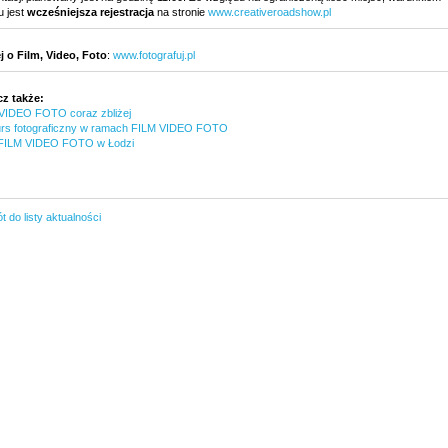
u jest
wcześniejsza rejestracja
na stronie
www.creativeroadshow.pl
j o Film, Video, Foto
:
www.fotografuj.pl
z także:
VIDEO FOTO coraz zbliżej
rs fotograficzny w ramach FILM VIDEO FOTO
 FILM VIDEO FOTO w Łodzi
 do listy aktualności