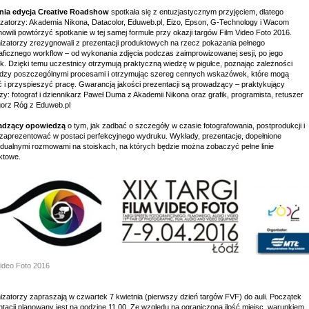
nia edycja Creative Roadshow
spotkała się z entuzjastycznym przyjęciem, dlatego
izatorzy: Akademia Nikona, Datacolor, Eduweb.pl, Eizo, Epson, G-Technology i Wacom
owili powtórzyć spotkanie w tej samej formule przy okazji targów Film Video Foto 2016.
izatorzy zrezygnowali z prezentacji produktowych na rzecz pokazania pełnego
raficznego workflow – od wykonania zdjęcia podczas zaimprowizowanej sesji, po jego
k. Dzięki temu uczestnicy otrzymują praktyczną wiedzę w pigułce, poznając zależności
dzy poszczególnymi procesami i otrzymując szereg cennych wskazówek, które mogą
ić i przyspieszyć pracę. Gwarancją jakości prezentacji są prowadzący – praktykujący
zy: fotograf i dziennikarz Paweł Duma z Akademii Nikona oraz grafik, programista, retuszer
orz Róg z Eduweb.pl
adzący opowiedzą
o tym, jak zadbać o szczegóły w czasie fotografowania, postprodukcji i
o zaprezentować w postaci perfekcyjnego wydruku. Wykłady, prezentacje, dopełnione
idualnymi rozmowami na stoiskach, na których będzie można zobaczyć pełne linie
ktowe.
Video Foto 2016
izatorzy zapraszają w czwartek 7 kwietnia (pierwszy dzień targów FVF) do auli. Początek
ntacji planowany jest na godzinę 11.00. Ze względu na ograniczoną ilość miejsc, warunkiem