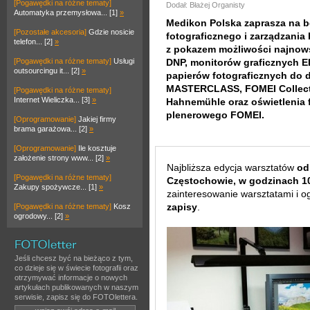
[Pogawędki na różne tematy]
Dodał: Błażej Organisty
Automatyka przemysłowa... [1]
»
Medikon Polska zaprasza na b
[Pozostałe akcesoria]
Gdzie nosicie
fotograficznego i zarządzani
telefon... [2]
»
z pokazem możliwości najnows
[Pogawędki na różne tematy]
Usługi
DNP, monitorów graficznych EIZ
outsourcingu it... [2]
»
papierów fotograficznych do
MASTERCLASS, FOMEI Collect
[Pogawędki na różne tematy]
Internet Wieliczka... [3]
»
Hahnemühle oraz oświetlenia f
plenerowego FOMEI.
[Oprogramowanie]
Jakiej firmy
brama garażowa... [2]
»
[Oprogramowanie]
Ile kosztuje
założenie strony www... [2]
»
Najbliższa edycja warsztatów
od
[Pogawędki na różne tematy]
Częstochowie, w godzinach 1
Zakupy spożywcze... [1]
»
zainteresowanie warsztatami i o
zapisy
.
[Pogawędki na różne tematy]
Kosz
ogrodowy... [2]
»
Jeśli chcesz być na bieżąco z tym,
co dzieje się w świecie fotografii oraz
otrzymywać informacje o nowych
artykułach publikowanych w naszym
serwisie, zapisz się do FOTOlettera.