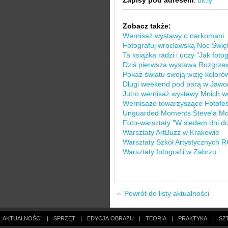
Zapisy pod adresem
:
bit.ly
Zobacz także:
Wernisaż wystawy o narkomani
Fotografuj wrocławską Noc Świę
Ta książka radzi i uczy "Jak fo
Dziś pierwsza wystawa Rozgrzew
Pokaż światu swoją wizję koloró
Długi weekend pod parą w Jawor
Jutro wernisaż wystawy Mnich w
Wernisaże towarzyszące Fotofes
Unguarded Moments Steve'a Mc
Foto-warsztaty "W siedem dni doo
Warsztaty ArtBuzz w Krakowie
Warsztaty Szkół Artystycznych 
Warsztaty fotografii w Zabrzu
Powrót do listy aktualności
AKTUALNOŚCI
|
SPRZĘT
|
EDYCJA OBRAZU
|
TEORIA
|
PRAKTYKA
|
SZ