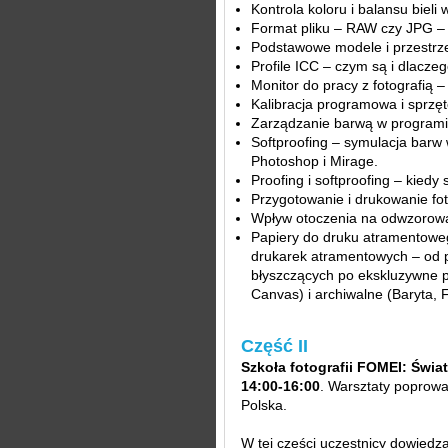
Kontrola koloru i balansu bieli 
Format pliku – RAW czy JPG – 
Podstawowe modele i przestrz
Profile ICC – czym są i dlacze
Monitor do pracy z fotografią – 
Kalibracja programowa i sprzęt
Zarządzanie barwą w program
Softproofing – symulacja bar
Photoshop i Mirage.
Proofing i softproofing – kied
Przygotowanie i drukowanie foto
Wpływ otoczenia na odwzorowa
Papiery do druku atramentoweg
drukarek atramentowych – od
błyszczących po ekskluzywne p
Canvas) i archiwalne (Baryta, 
Część II
Szkoła fotografii FOMEI: Świat
14:00-16:00
. Warsztaty poprowa
Polska.
W tej części uczestnicy dowiedzą