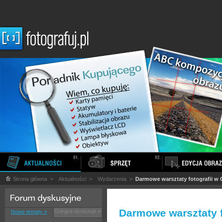
Strona główna
>
Aktualności
>
Wydarzenia
>
Darmowe warsztaty fotografii w
Darmowe warsztaty f
Gorące dyskusje »
Nowe tematy »