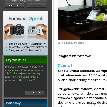
Szkoła Druku Medikon
Program warsztatów:
Czy wiesz, że ...
Część I
Pierwszy nowoczesny obiektyw
zmiennoogniskowy powstał już w
Szkoła Druku Medikon: Zarządz
1948 roku, najstarsza zaś tego
druk atramentowy, 10:00 – 14:
typu konstrukcja pochodzi z
Aksienionek z firmy Medikon Pol
przełomu XIX i XX wieku?
Przygotowanie cyfrowej ciemni – 
oprogramowania – do pracy umożl
cyfrowych zgodnie z zasadami z
się, jak w praktyce, mając do dy
Polecamy