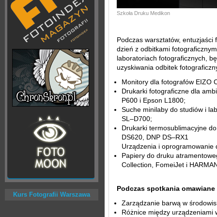
Szkoła Druku Medikon
Podczas warsztatów, entuzjaści 
dzień z odbitkami fotograficznym
laboratoriach fotograficznych, 
uzyskiwania odbitek fotograficzny
Monitory dla fotografów EIZO
Drukarki fotograficzne dla am
P600 i Epson L1800;
Suche minilaby do studiów i la
SL–D700;
Drukarki termosublimacyjne do
DS620, DNP DS–RX1
Urządzenia i oprogramowanie do 
Papiery do druku atramento
Collection, FomeiJet i HARM
Podczas spotkania omawiane 
Kurs Fotografii Warszawa
Zarządzanie barwą w środowisk
Różnice między urządzeniami w