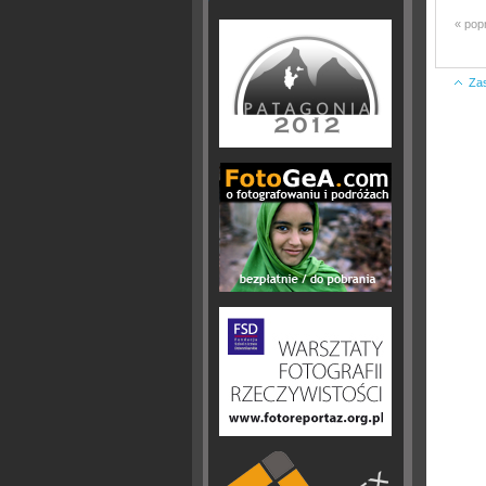
« pop
Za