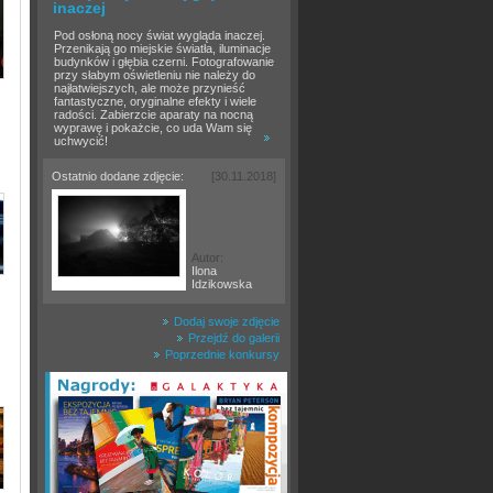
inaczej
Pod osłoną nocy świat wygląda inaczej.
Przenikają go miejskie światła, iluminacje
budynków i głębia czerni. Fotografowanie
przy słabym oświetleniu nie należy do
najłatwiejszych, ale może przynieść
fantastyczne, oryginalne efekty i wiele
radości. Zabierzcie aparaty na nocną
wyprawę i pokażcie, co uda Wam się
uchwycić!
Ostatnio dodane zdjęcie:
[30.11.2018]
Autor:
Ilona
Idzikowska
Dodaj swoje zdjęcie
Przejdź do galerii
Poprzednie konkursy