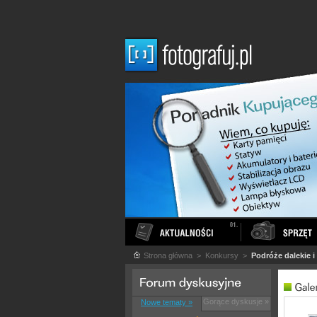
Strona główna
> Konkursy >
Podróże dalekie i 
Gorące dyskusje »
Nowe tematy »