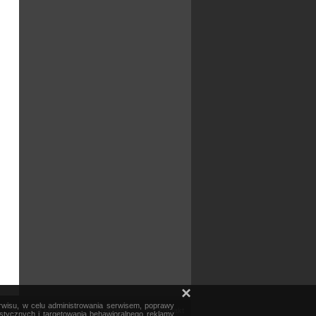
×
erwisu, w celu administrowania serwisem, poprawy
mapa serwisu
reklama
kontakt
ystycznych i targetowania behawioralnego reklamy