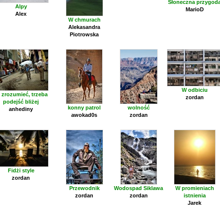
Słoneczna przygod
Alpy
MarioD
Alex
W chmurach
Alekasandra
Piotrowska
W odbiciu
 zrozumieć, trzeba
zordan
podejść bliżej
konny patrol
wolność
anhediny
awokad0s
zordan
Fidżi style
zordan
Przewodnik
Wodospad Siklawa
W promieniach
zordan
zordan
istnienia
Jarek