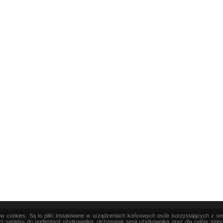
ków cookies. Są to pliki instalowane w urządzeniach końcowych osób korzystających z s
|
TEORIA
|
PRAKTYKA
|
SZTUKA
i serwisu do preferencji użytkownika, utrzymania sesji użytkownika oraz dla celów stat