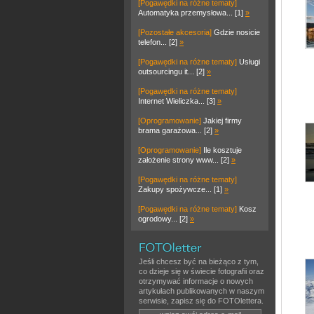
[Pogawędki na różne tematy]
Automatyka przemysłowa... [1]
»
[Pozostałe akcesoria]
Gdzie nosicie
telefon... [2]
»
[Pogawędki na różne tematy]
Usługi
outsourcingu it... [2]
»
[Pogawędki na różne tematy]
Internet Wieliczka... [3]
»
[Oprogramowanie]
Jakiej firmy
brama garażowa... [2]
»
[Oprogramowanie]
Ile kosztuje
założenie strony www... [2]
»
[Pogawędki na różne tematy]
Zakupy spożywcze... [1]
»
[Pogawędki na różne tematy]
Kosz
ogrodowy... [2]
»
Jeśli chcesz być na bieżąco z tym,
co dzieje się w świecie fotografii oraz
otrzymywać informacje o nowych
artykułach publikowanych w naszym
serwisie, zapisz się do FOTOlettera.