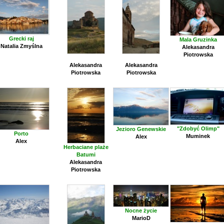
Grecki raj
Mala Gruzinka
Natalia Zmyślna
Alekasandra
Piotrowska
Alekasandra
Alekasandra
Piotrowska
Piotrowska
"Zdobyć Olimp"
Jezioro Genewskie
Porto
Muminek
Alex
Alex
Herbaciane plaże
Batumi
Alekasandra
Piotrowska
Nocne życie
MarioD