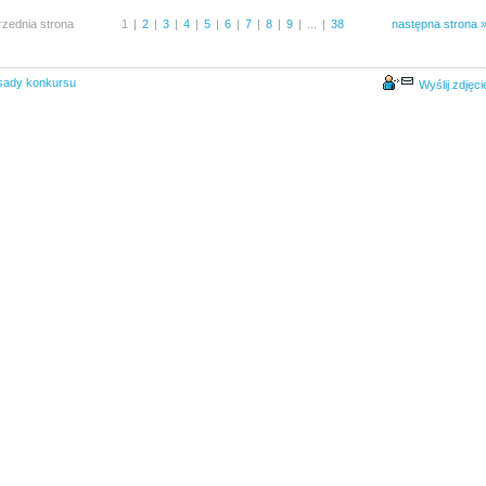
rzednia strona
1
|
2
|
3
|
4
|
5
|
6
|
7
|
8
|
9
|
...
|
38
następna strona 
sady konkursu
Wyślij zdjęci