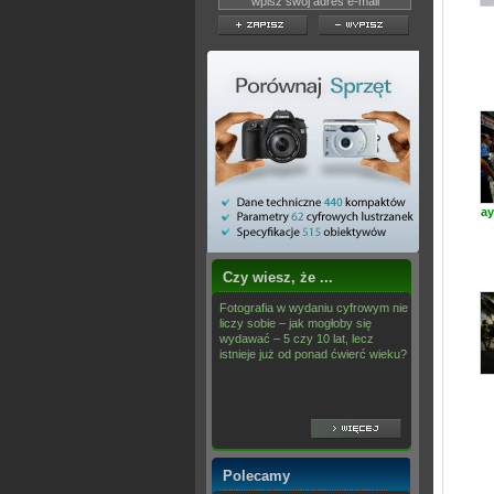
ay
Czy wiesz, że ...
Fotografia w wydaniu cyfrowym nie
liczy sobie – jak mogłoby się
wydawać – 5 czy 10 lat, lecz
istnieje już od ponad ćwierć wieku?
Polecamy