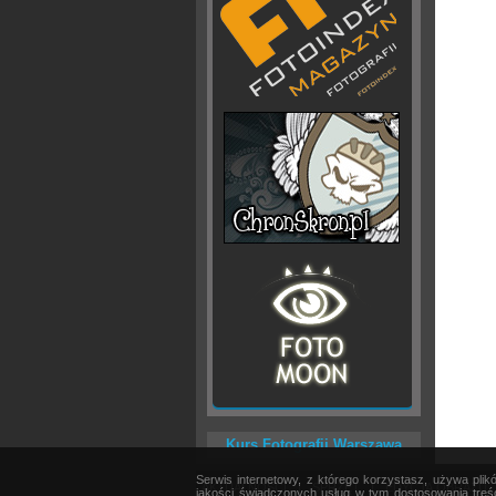
Kurs Fotografii Warszawa
Serwis internetowy, z którego korzystasz, używa pli
AKTUALNOŚCI
|
SPRZĘT
|
EDYCJA OBRAZU
jakości świadczonych usług w tym dostosowania treśc