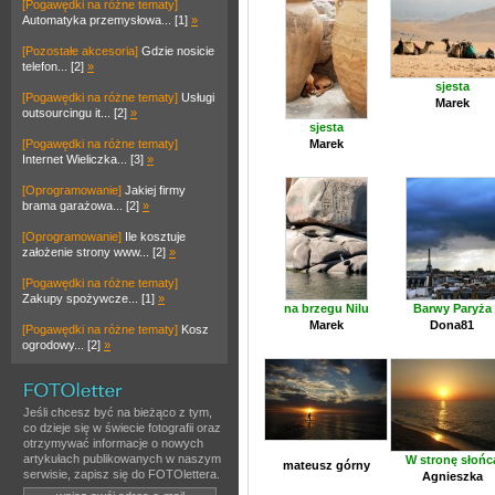
[Pogawędki na różne tematy]
Automatyka przemysłowa... [1]
»
[Pozostałe akcesoria]
Gdzie nosicie
telefon... [2]
»
sjesta
[Pogawędki na różne tematy]
Usługi
Marek
outsourcingu it... [2]
»
sjesta
[Pogawędki na różne tematy]
Marek
Internet Wieliczka... [3]
»
[Oprogramowanie]
Jakiej firmy
brama garażowa... [2]
»
[Oprogramowanie]
Ile kosztuje
założenie strony www... [2]
»
[Pogawędki na różne tematy]
Zakupy spożywcze... [1]
»
na brzegu Nilu
Barwy Paryża
Marek
Dona81
[Pogawędki na różne tematy]
Kosz
ogrodowy... [2]
»
Jeśli chcesz być na bieżąco z tym,
co dzieje się w świecie fotografii oraz
otrzymywać informacje o nowych
artykułach publikowanych w naszym
W stronę słońc
mateusz górny
serwisie, zapisz się do FOTOlettera.
Agnieszka