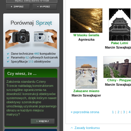
W blasku światła
Agnieszka
Pałac Letni
Marcin Szwajkajz
Czy wiesz, że ...
Chiny - Pingya
Założenia standardu Cztery
Marcin Szwajkajz
Trzecie nakładają konstruktorom
szczególne ograniczenia na
Zakazane miasto
dowolność konstrukcji obiektywów
Marcin Szwajkajzer
systemowych, dzięki którym nawet
obiektywy szerokokątne
umożliwiają uzyskanie poprawnego
obrazu w każdym miejscu
« poprzednia strona
1
|
2
|
3
|
4
matrycy?
Zasady konkursu