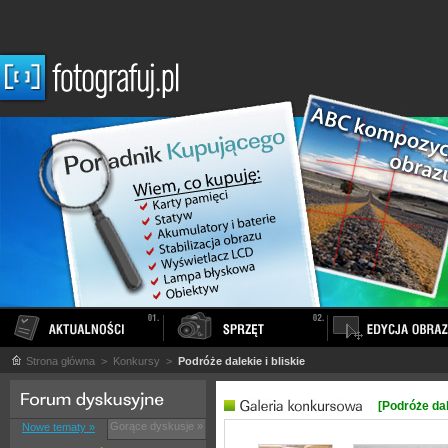
Strona główna
> Konkursy >
Podróże dalekie i bliskie
[Podróże dale
Gorące dyskusje »
Nowe tematy »