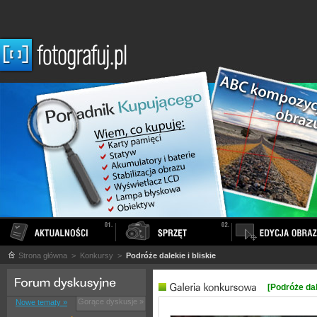
Strona główna
> Konkursy >
Podróże dalekie i bliskie
[Podróże dale
Gorące dyskusje »
Nowe tematy »