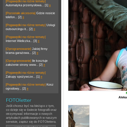
[Pogawędki na różne tematy]
Automatyka przemysłowa... [1]
»
[Pozostałe akcesoria]
Gdzie nosicie
telefon... [2]
»
[Pogawędki na różne tematy]
Usługi
outsourcingu it... [2]
»
[Pogawędki na różne tematy]
Internet Wieliczka... [3]
»
[Oprogramowanie]
Jakiej firmy
brama garażowa... [2]
»
[Oprogramowanie]
Ile kosztuje
założenie strony www... [2]
»
[Pogawędki na różne tematy]
Zakupy spożywcze... [1]
»
[Pogawędki na różne tematy]
Kosz
ogrodowy... [2]
»
Aleka
Jeśli chcesz być na bieżąco z tym,
co dzieje się w świecie fotografii oraz
otrzymywać informacje o nowych
artykułach publikowanych w naszym
serwisie, zapisz się do FOTOlettera.