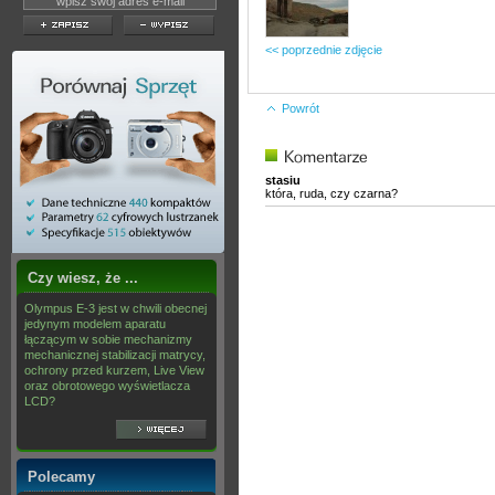
<< poprzednie zdjęcie
Powrót
stasiu
która, ruda, czy czarna?
Czy wiesz, że ...
Olympus E-3 jest w chwili obecnej
jedynym modelem aparatu
łączącym w sobie mechanizmy
mechanicznej stabilizacji matrycy,
ochrony przed kurzem, Live View
oraz obrotowego wyświetlacza
LCD?
Polecamy