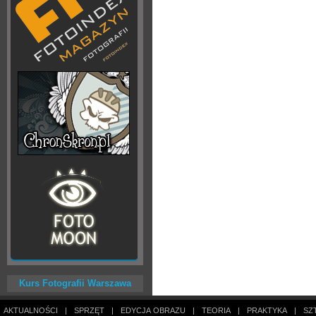
Kurs Fotografii Warszawa
AKTUALNOŚCI
|
SPRZĘT
|
EDYCJA OBRAZU
|
TEORIA
|
PRAKTYKA
|
SZ