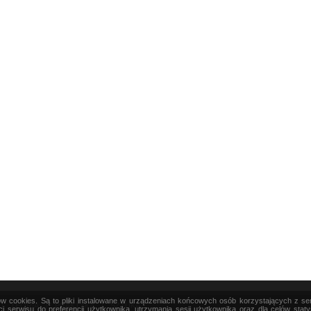
ków cookies. Są to pliki instalowane w urządzeniach końcowych osób korzystających z s
|
TEORIA
|
PRAKTYKA
|
SZTUKA
i serwisu do preferencji użytkownika, utrzymania sesji użytkownika oraz dla celów stat