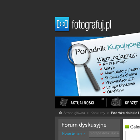
Strona główna
> Konkursy >
Podróże dalekie i 
Gorące dyskusje »
Nowe tematy »