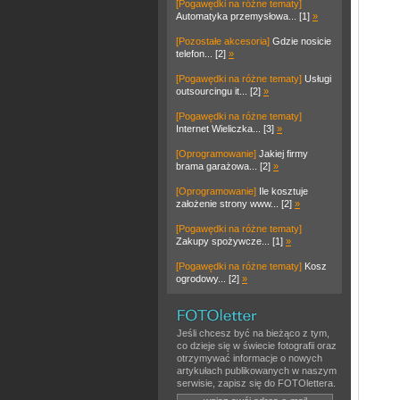
[Pogawędki na różne tematy]
Automatyka przemysłowa... [1]
»
[Pozostałe akcesoria]
Gdzie nosicie
telefon... [2]
»
[Pogawędki na różne tematy]
Usługi
outsourcingu it... [2]
»
[Pogawędki na różne tematy]
Internet Wieliczka... [3]
»
[Oprogramowanie]
Jakiej firmy
brama garażowa... [2]
»
[Oprogramowanie]
Ile kosztuje
założenie strony www... [2]
»
[Pogawędki na różne tematy]
Zakupy spożywcze... [1]
»
[Pogawędki na różne tematy]
Kosz
ogrodowy... [2]
»
Jeśli chcesz być na bieżąco z tym,
co dzieje się w świecie fotografii oraz
otrzymywać informacje o nowych
artykułach publikowanych w naszym
serwisie, zapisz się do FOTOlettera.