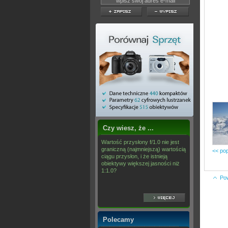
Czy wiesz, że ...
Wartość przysłony f/1.0 nie jest
graniczną (najmniejszą) wartością
<< pop
ciągu przysłon, i że istnieją
obiektywy większej jasności niż
1:1.0?
Po
Polecamy