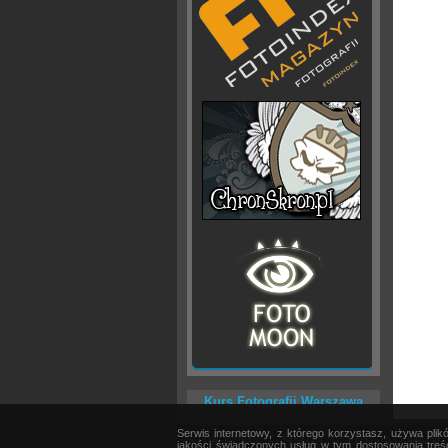
Kurs Fotografii Warszawa
Serwis internetowy, z którego korzystasz, używa pli
AKTUALNOŚCI
|
SPRZĘT
|
EDYCJA OBRAZU
jakości świadczonych usług w tym dostosowania treśc