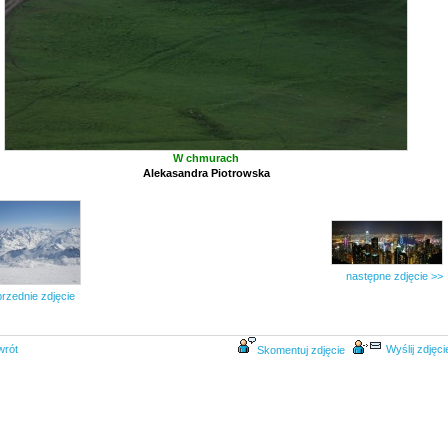
W chmurach
Alekasandra Piotrowska
następne zdjęcie >>
rzednie zdjęcie
wrót
Wyślij zdjęci
Skomentuj zdjęcie