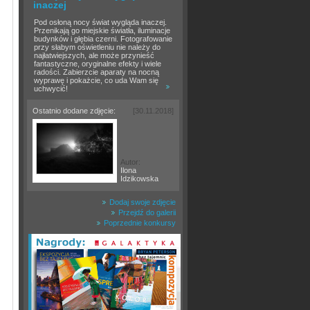
inaczej
Pod osłoną nocy świat wygląda inaczej.
Przenikają go miejskie światła, iluminacje
budynków i głębia czerni. Fotografowanie
przy słabym oświetleniu nie należy do
najłatwiejszych, ale może przynieść
fantastyczne, oryginalne efekty i wiele
radości. Zabierzcie aparaty na nocną
wyprawę i pokażcie, co uda Wam się
uchwycić!
Ostatnio dodane zdjęcie:
[30.11.2018]
Autor:
Ilona
Idzikowska
Dodaj swoje zdjęcie
Przejdź do galerii
Poprzednie konkursy