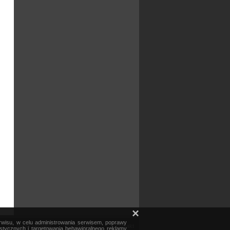
×
erwisu, w celu administrowania serwisem, poprawy
mapa serwisu
reklama
kontakt
ystycznych i targetowania behawioralnego reklamy