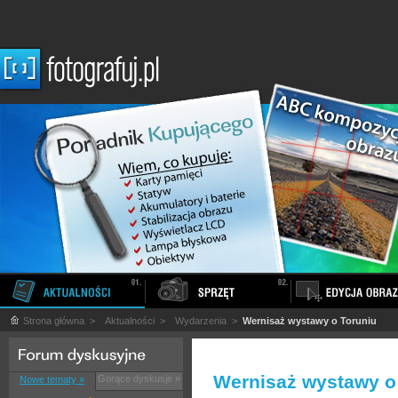
Strona główna
>
Aktualności
>
Wydarzenia
>
Wernisaż wystawy o Toruniu
Wernisaż wystawy o
Gorące dyskusje »
Nowe tematy »