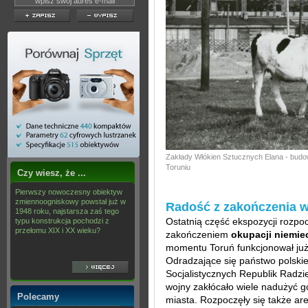
Zakłady Włókien Sztucznych Elana - budowa
Toruniu
Czy wiesz, że ...
Pierwszy nowoczesny obiektyw
zmiennoogniskowy powstał już w
Radość z zakończenia w
1948 roku, najstarsza zaś tego
Ostatnią część ekspozycji rozpo
typu konstrukcja pochodzi z
przełomu XIX i XX wieku?
zakończeniem
okupacji niemiec
momentu Toruń funkcjonował już 
Odradzające się państwo polskie
Socjalistycznych Republik Radz
wojny zakłócało wiele nadużyć 
Polecamy
miasta. Rozpoczęły się także ar