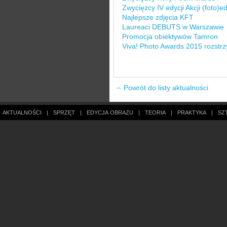
Zwycięzcy IV edycji Akcji (foto)e
Najlepsze zdjęcia KFT
Laureaci DEBUTS w Warszawie
Promocja obiektywów Tamron
Viva! Photo Awards 2015 rozstrz
Powrót do listy aktualności
AKTUALNOŚCI
|
SPRZĘT
|
EDYCJA OBRAZU
|
TEORIA
|
PRAKTYKA
|
SZ