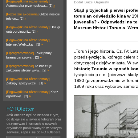
[Pogawędki na różne tematy]
Dodał: Błażej Organisty
Automatyka przemysłowa... [1]
»
Skąd przyjechali pierwsi prof
[Pozostałe akcesoria]
Gdzie nosicie
torunian odwiedziło kina w 19
telefon... [2]
»
juwenalia? - Odpowiedzi na te
[Pogawędki na różne tematy]
Usługi
Muzeum Historii Torunia. Werni
outsourcingu it... [2]
»
[Pogawędki na różne tematy]
Internet Wieliczka... [3]
»
„Toruń i jego historia. Cz. IV: L
[Oprogramowanie]
Jakiej firmy
przedsięwzięcia, którego celem 
brama garażowa... [2]
»
dotyczącej dziejów miasta. W s
[Oprogramowanie]
Ile kosztuje
historię Torunia w sposób k
założenie strony www... [2]
»
tysiąclecia p.n.e. (pierwsze ślad
[Pogawędki na różne tematy]
1990 (przeprowadzenie w Torun
Zakupy spożywcze... [1]
»
1989 roku oraz wyborów samorz
[Pogawędki na różne tematy]
Kosz
ogrodowy... [2]
»
Jeśli chcesz być na bieżąco z tym,
co dzieje się w świecie fotografii oraz
otrzymywać informacje o nowych
artykułach publikowanych w naszym
serwisie, zapisz się do FOTOlettera.