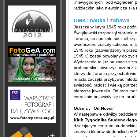
„niewygodnych” pod względem p
radzieckim jako niewolnicza siła
UMK: nauka i zabawa
Jeszcze w lutym 1945 roku późn
Świątkowski rozpoczął starania 
Toruniu, co spotkało się z olbr
uwieńczone zostały sukcesem. D
1945 roku (zatwierdzonym prze
1945 r.) został powołany do życ
Wydarzenie to już na zawsze zmi
profesorskiej stworzyli uczeni z
którzy do Torunia przyjechali wi
miasta zaczęła przybywać młodzi
świeżość, radość i wielką potrz
pierwsze juwenalia. Od tego mo
corocznie pojawiały się na toruńs
Odwilż , "Od Nowa"
W następstwie odwilży październ
Klub Tygodnika Studenckieg
działającym centrum studenckiego
znanych klubów studenckich w P