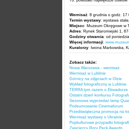
70. powstało największe osiedl
Wernisaż
: 8 grudnia o godz. 17.
Termin wystawy
: wystawa stała
Miejsc
e: Muzeum Okręgowe w T
Adres
: Rynek Staromiejski 1, 8
Godziny otwarcia
: od poniedzi
Więcej informacji
:
www.muzeum.
Kuratorzy
: Iwona Markowska, K
Zobacz także:
Nowa Warszawa - wernisaż
Wernisaż w Lublinie
Górnicy na zdjęciach w Olzie
Wykład fotograficzny w Lublinie
TERRA tym razem o Ekwadorze
Ostatni dzień konkursu Fotografu
Sezonowa wyprzedaż lamp Qua
Podsumowanie Cinemaforum
Przedświąteczna promocja na ksi
Wernisaż wystawy o Ukrainie
Popkulturowe przypadki fotografi
Zwycięzcy Rory Peck Awards