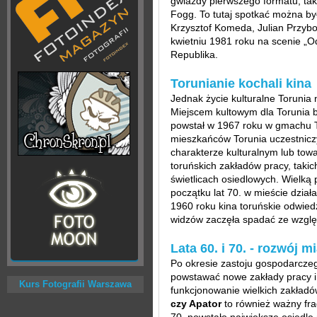
gwiazdy pierwszego formatu, ta
Fogg. To tutaj spotkać można było
Krzysztof Komeda, Julian Przybo
kwietniu 1981 roku na scenie „O
Republika.
Torunianie kochali kina
Jednak życie kulturalne Torunia n
Miejscem kultowym dla Torunia 
powstał w 1967 roku w gmachu T
mieszkańców Torunia uczestnicz
charakterze kulturalnym lub to
toruńskich zakładów pracy, takic
świetlicach osiedlowych. Wielką 
początku lat 70. w mieście dzia
1960 roku kina toruńskie odwiedz
widzów zaczęła spadać ze względ
Lata 60. i 70. - rozwój m
Po okresie zastoju gospodarczego
powstawać nowe zakłady pracy i
Kurs Fotografii Warszawa
funkcjonowanie wielkich zakład
czy Apator
to również ważny fra