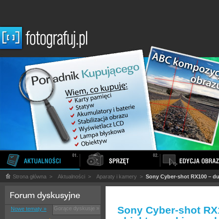
Strona główna
>
Aktualności
>
Aparaty i kamery
>
Sony Cyber-shot RX100 – du
Sony Cyber-shot RX1
Gorące dyskusje »
Nowe tematy »