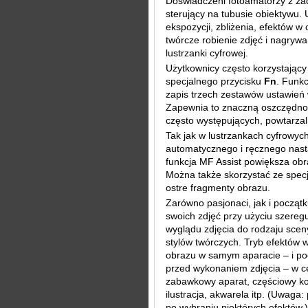
Doświadczeni fotoamatorzy z zad
sterujący na tubusie obiektywu.
ekspozycji, zbliżenia, efektów w o
twórcze robienie zdjęć i nagrywan
lustrzanki cyfrowej.
Użytkownicy często korzystający 
specjalnego przycisku
Fn
. Funkc
zapis trzech zestawów ustawień w
Zapewnia to znaczną oszczędno
często występujących, powtarza
Tak jak w lustrzankach cyfrowyc
automatycznego i ręcznego nasta
funkcja MF Assist powiększa obra
Można także skorzystać ze specja
ostre fragmenty obrazu.
Zarówno pasjonaci, jak i począt
swoich zdjęć przy użyciu szereg
wyglądu zdjęcia do rodzaju scen
stylów twórczych. Tryb efektów w
obrazu w samym aparacie – i po
przed wykonaniem zdjęcia – w ce
zabawkowy aparat, częściowy kol
ilustracja, akwarela itp. (Uwaga
po wybraniu niektórych efektów.)