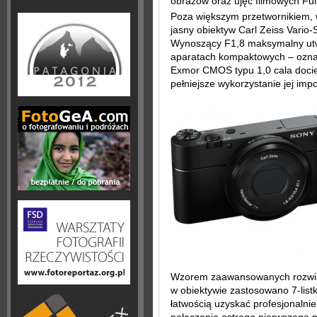
obrazów oraz ujęć filmowych Fu
Poza większym przetwornikiem, 
jasny obiektyw Carl Zeiss Vari
Wynoszący F1,8 maksymalny utw
aparatach kompaktowych – oznac
Exmor CMOS typu 1,0 cala docier
pełniejsze wykorzystanie jej impo
Wzorem zaawansowanych rozwiąz
w obiektywie zastosowano 7-list
łatwością uzyskać profesjonalnie