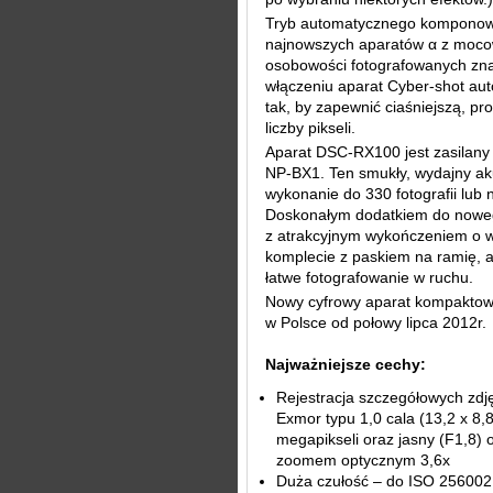
Tryb automatycznego komponowa
najnowszych aparatów α z mocow
osobowości fotografowanych zna
włączeniu aparat Cyber-shot aut
tak, by zapewnić ciaśniejszą, p
liczby pikseli.
Aparat DSC-RX100 jest zasilan
NP-BX1. Ten smukły, wydajny ak
wykonanie do 330 fotografii lub
Doskonałym dodatkiem do nowego
z atrakcyjnym wykończeniem o w
komplecie z paskiem na ramię, 
łatwe fotografowanie w ruchu.
Nowy cyfrowy aparat kompaktow
w Polsce od połowy lipca 2012r.
Najważniejsze cechy:
Rejestracja szczegółowych zdj
Exmor typu 1,0 cala (13,2 x 8,
megapikseli oraz jasny (F1,8) 
zoomem optycznym 3,6x
Duża czułość – do ISO 256002