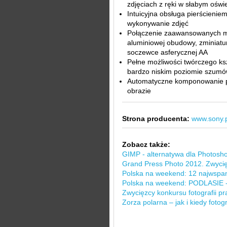
zdjęciach z ręki w słabym oświe
Intuicyjna obsługa pierścienie
wykonywanie zdjęć
Połączenie zaawansowanych m
aluminiowej obudowy, zminiat
soczewce asferycznej AA
Pełne możliwości twórczego ks
bardzo niskim poziomie szum
Automatyczne komponowanie por
obrazie
Strona producenta:
www.sony.p
Zobacz także:
GIMP - alternatywa dla Photosh
Grand Press Photo 2012. Zwycięz
Polska na weekend: 12 najwspani
Polska na weekend: PODLASIE -
Zwycięzcy konkursu fotografii 
Zorza polarna – jak i kiedy foto