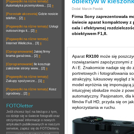
obiektyw w kieszon
[Pogawędki na różne tematy]
Automatyka przemysłowa... [1]
»
Dodał: Marcin Pawlak
[Pozostałe akcesoria]
Gdzie nosicie
Firma Sony zaprezentowała mo
telefon... [2]
»
świecie aparat kompaktowy z p
[Pogawędki na różne tematy]
Usługi
cala i efektywnej rozdzielczoś
outsourcingu it... [2]
»
obiektywem F1,8.
[Pogawędki na różne tematy]
Internet Wieliczka... [3]
»
[Oprogramowanie]
Jakiej firmy
brama garażowa... [2]
»
Aparat
RX100
może się poszczy
rozwiązaniami zapożyczonymi z 
[Oprogramowanie]
Ile kosztuje
A i E. Znakomicie nadaje się do
założenie strony www... [2]
»
portretowych i fotografowania s
[Pogawędki na różne tematy]
atrakcyjny, luksusowy wygląd z 
Zakupy spożywcze... [1]
»
model wyróżnia się imponującą j
[Pogawędki na różne tematy]
Kosz
intuicyjnej obsłudze może z pow
ogrodowy... [2]
»
automatyczny. Pasjonatom, dla któ
filmów Full HD, przyda się on ja
wykorzystania w ruchu.
Jeśli chcesz być na bieżąco z tym,
co dzieje się w świecie fotografii oraz
otrzymywać informacje o nowych
artykułach publikowanych w naszym
serwisie, zapisz się do FOTOlettera.