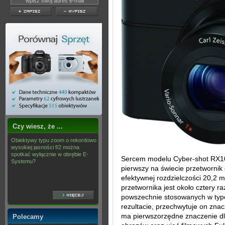
Czy wiesz, że ...
Obiektywy typu zoom o rekordowo
wysokiej jasności f/2 można
spotkać wyłącznie w obrębie E-
Sercem modelu Cyber-shot RX10
Systemu?
pierwszy na świecie przetworni
efektywnej rozdzielczości 20,2 m
przetwornika jest około cztery ra
powszechnie stosowanych w ty
rezultacie, przechwytuje on znac
ma pierwszorzędne znaczenie dl
Polecamy