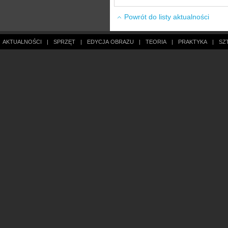
Powrót do listy aktualności
AKTUALNOŚCI
|
SPRZĘT
|
EDYCJA OBRAZU
|
TEORIA
|
PRAKTYKA
|
SZ