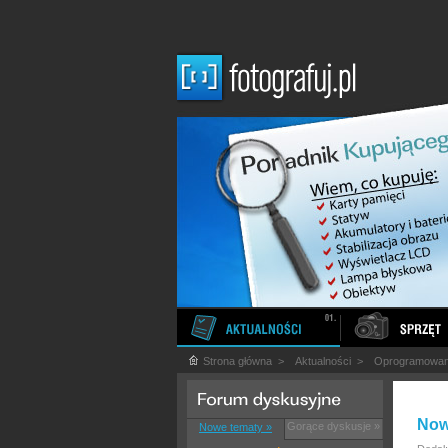
Strona główna
>
Aktualności
>
Oprogramowan
Now
Gorące dyskusje »
Nowe tematy »