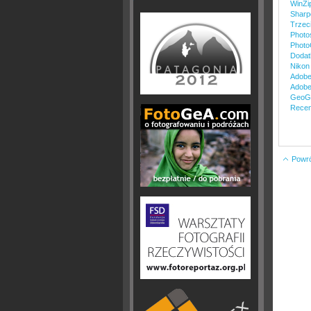
WinZi
Sharpe
Trzeci
Photo
Photo
Dodatk
Nikon
Adobe
Adobe 
GeoGr
Recen
Powrót