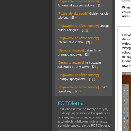
Dodał
[Pogawędki na różne tematy]
Automatyka przemysłowa... [1]
»
W naj
znajd
[Pozostałe akcesoria]
Gdzie nosicie
ośmiu
telefon... [2]
»
[Pogawędki na różne tematy]
Usługi
outsourcingu it... [2]
»
Pierw
[Pogawędki na różne tematy]
darmo
Internet Wieliczka... [3]
»
widoc
zinte
[Oprogramowanie]
Jakiej firmy
robocz
brama garażowa... [2]
»
nie s
Dodat
[Oprogramowanie]
Ile kosztuje
przyk
założenie strony www... [2]
»
[Pogawędki na różne tematy]
Zakupy spożywcze... [1]
»
[Pogawędki na różne tematy]
Kosz
ogrodowy... [2]
»
Jeśli chcesz być na bieżąco z tym,
co dzieje się w świecie fotografii oraz
otrzymywać informacje o nowych
artykułach publikowanych w naszym
serwisie, zapisz się do FOTOlettera.