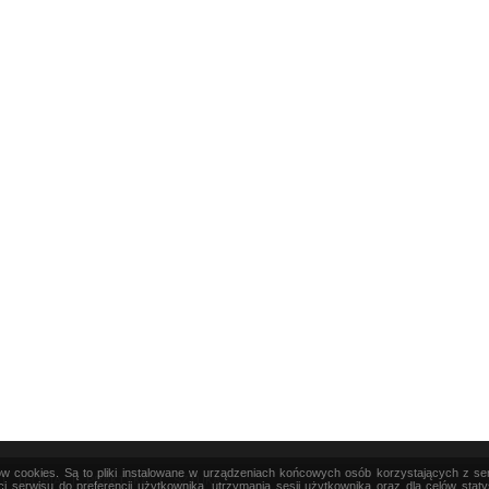
ków cookies. Są to pliki instalowane w urządzeniach końcowych osób korzystających z s
|
TEORIA
|
PRAKTYKA
|
SZTUKA
i serwisu do preferencji użytkownika, utrzymania sesji użytkownika oraz dla celów stat