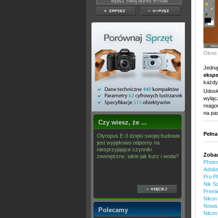
Okno 
Jedną
ekspe
każdy 
Udosk
wyłąc
reago
na pa
Czy wiesz, że ...
Pełna
Olympus E-3 dzięki swojej budowie
jest wyjątkowo odporny na
niesprzyjające czynniki
Zobac
zewnętrzne, takie jak kurz i woda?
Photo
Adobe
Pro P
Nik So
Premi
Nikon
Nowa 
Polecamy
Nikon