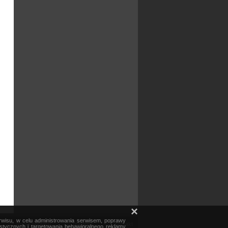
×
erwisu, w celu administrowania serwisem, poprawy
mapa serwisu
reklama
kontakt
ystycznych i targetowania behawioralnego reklamy