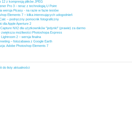
p 12 z kompresją plików JPEG
ner Pro 3 – teraz z technologią U Point
a wersja Picasy - na razie w fazie testów
shop Elements 7 – kilka interesujących udogodnień
Calc – podręczny pomocnik fotograficzny
i dla Apple Aperture 2
 Capture NX2 dla użytkowników "jedynki" (prawie) za darmo
 zwiększa możliwości Photoshopa Express
Lightroom 2 – wersja finalna
eeting – fotozabawa z Google Earth
zja: Adobe Photoshop Elements 7
 do listy aktualności