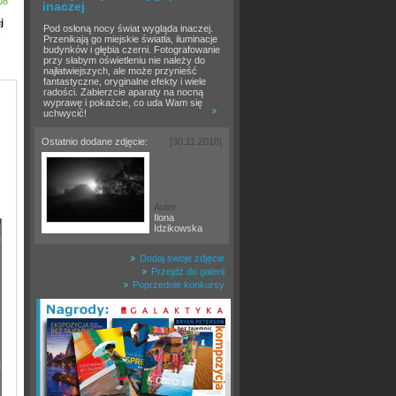
08
inaczej
j
Pod osłoną nocy świat wygląda inaczej.
ż
Przenikają go miejskie światła, iluminacje
budynków i głębia czerni. Fotografowanie
przy słabym oświetleniu nie należy do
najłatwiejszych, ale może przynieść
fantastyczne, oryginalne efekty i wiele
radości. Zabierzcie aparaty na nocną
wyprawę i pokażcie, co uda Wam się
uchwycić!
Ostatnio dodane zdjęcie:
[30.11.2018]
Autor:
Ilona
Idzikowska
Dodaj swoje zdjęcie
Przejdź do galerii
Poprzednie konkursy