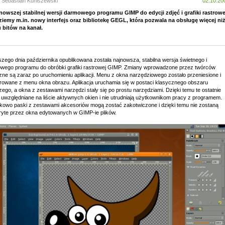
: Sebastian Kuniszewski
02.10.20
nowszej stabilnej wersji darmowego programu GIMP do edycji zdjęć i grafiki rastrowe
ziemy m.in. nowy interfejs oraz bibliotekę GEGL, która pozwala na obsługę więcej ni
 bitów na kanał.
szego dnia października opublikowana została najnowsza, stabilna wersja świetnego i
wego programu do obróbki grafiki rastrowej GIMP. Zmiany wprowadzone przez twórców
zne są zaraz po uruchomieniu aplikacji. Menu z okna narzędziowego zostało przeniesione i
growane z menu okna obrazu. Aplikacja uruchamia się w postaci klasycznego obszaru
ego, a okna z zestawami narzędzi stały się po prostu narzędziami. Dzięki temu te ostatnie
ą uwzględniane na liście aktywnych okien i nie utrudniają użytkownikom pracy z programem.
kowo paski z zestawami akcesoriów mogą zostać zakotwiczone i dzięki temu nie zostaną
ryte przez okna edytowanych w GIMP-ie plików.