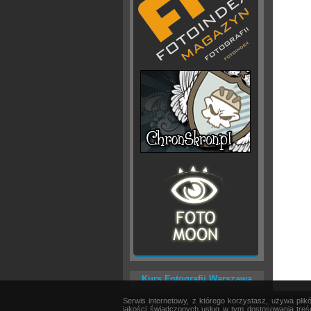
Kurs Fotografii Warszawa
Serwis internetowy, z którego korzystasz, używa pli
AKTUALNOŚCI
|
SPRZĘT
|
EDYCJA OBRAZU
jakości świadczonych usług w tym dostosowania treśc