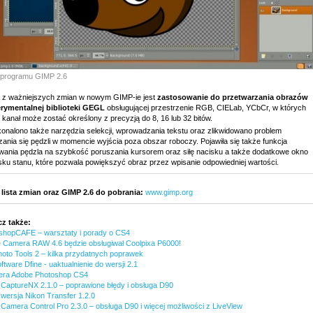
programu GIMP 2.6
 z ważniejszych zmian w nowym GIMP-ie jest
zastosowanie do przetwarzania obrazów
rymentalnej biblioteki GEGL
obsługującej przestrzenie RGB, CIELab, YCbCr, w których
kanał może zostać określony z precyzją do 8, 16 lub 32 bitów.
onalono także narzędzia selekcji, wprowadzania tekstu oraz zlikwidowano problem
zania się pędzli w momencie wyjścia poza obszar roboczy. Pojawiła się także funkcja
wania pędzla na szybkość poruszania kursorem oraz siłę nacisku a także dodatkowe okno
sku stanu, które pozwala powiększyć obraz przez wpisanie odpowiedniej wartości.
 lista zmian oraz GIMP 2.6 do pobrania:
www.gimp.org
z także:
shopCAFE – warsztaty i porady o CS4
 Camera RAW 4.6 będzie obsługiwał Coolpixa P6000!
hoto Tools 2 – kilka przydatnych poprawek
ftware Dfine - uaktualnienie do wersji 2.1
era Adobe Photoshop CS4
 CaptureNX 2.1.0 – poprawione błędy i obsługa D90
wersja Nikon Transfer 1.2.0
 Camera Control Pro 2.3.0 – obsługa D90 i więcej możliwości z LiveView