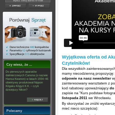
Wyjątkowa oferta od Ak
Czytelników!
Czy wiesz, że ...
Dla wszystkich zainteresowanyc
Do pierwszych aparatów
mamy niecodzienną propozycję
dalmierzowych Canona (o nazwie
odpowie na nasz newsletter
wp
Hansa Kwanon) w latach 1934–46
obiektywy produkował Nippon
zainteresowany warsztatem z pod
Kōgaku Kōgyō K.K. – czyli
kod rabatowy upoważniający
do
dzisiejszy Nikon?
zapisie na "Kurs podstaw fotogra
listopada 2011
we Wrocławiu.
By skorzystać ze zniżki wystarcz
mieć nieco szczęścia):
Polecamy