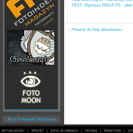
TEST: Olympus PEN E-P3 - altern
Powrót do listy aktualności
Kurs Fotografii Warszawa
AKTUALNOŚCI
|
SPRZĘT
|
EDYCJA OBRAZU
|
TEORIA
|
PRAKTYKA
|
SZ