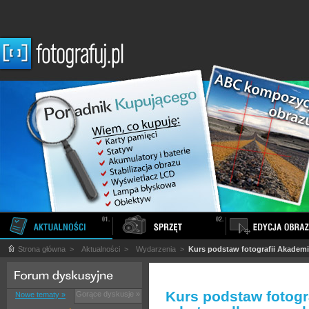
Strona główna
>
Aktualności
>
Wydarzenia
>
Kurs podstaw fotografii Akademi
Kurs podstaw fotogr
Gorące dyskusje »
Nowe tematy »