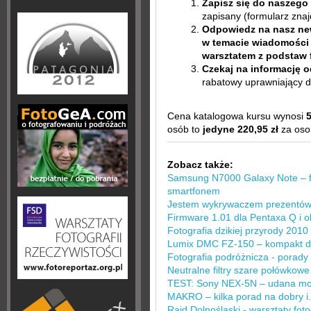
Zapisz się do naszego
zapisany (formularz znaj
Odpowiedz na nasz new
w temacie wiadomości
warsztatem z podstaw 
Czekaj na informację 
rabatowy uprawniający d
Cena katalogowa kursu wynosi
5
osób to
jedyne 220,95 zł
za oso
Zobacz także:
Samsung N7000 Galaxy Note – fo
smartfonem
Jestem wykrywaczem prezentów 
Firmware 1.01 dla Pentaxa Q i 
Fotografia dzikiej przyrody 20
Lumix DMC FZ-150 – kompakt d
Fotografia podróżnicza - porady
Neutralne filtry szare połówkowe 
TEST: Sony NEX-5N – udana mo
MAKRO – kilka porad na dobry i..
Rajd Dolnośląski - warsztaty fo