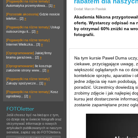
rabatem dla naszych
[Pogawędki na różne tematy]
Automatyka przemysłowa... [1]
»
Dodał: Marcin Pawlak
[Pozostałe akcesoria]
Gdzie nosicie
Akademia Nikona przygotował
telefon... [2]
»
ofertę. Wystarczy odpisać na n
[Pogawędki na różne tematy]
Usługi
by otrzymać 60% zniżki na wr
outsourcingu it... [2]
»
fotografii.
[Pogawędki na różne tematy]
Internet Wieliczka... [3]
»
[Oprogramowanie]
Jakiej firmy
brama garażowa... [2]
»
Na tym kursie Paweł Duma uczy, 
ciekawe, przyciągające uwagę, z
[Oprogramowanie]
Ile kosztuje
większość oglądanych na co dzie
założenie strony www... [2]
»
kontekście sprzętu, aparatów i 
[Pogawędki na różne tematy]
jedne zdjęcia się nam podobają, a
Zakupy spożywcze... [1]
»
poradzić. Uczestnicy dowiedzą si
[Pogawędki na różne tematy]
Kosz
zrobimy zdjęcie i jak najlepiej 
ogrodowy... [2]
»
kursu jest dostarczenie informacj
zostanie zapamiętane przez oglą
Jeśli chcesz być na bieżąco z tym,
co dzieje się w świecie fotografii oraz
otrzymywać informacje o nowych
artykułach publikowanych w naszym
serwisie, zapisz się do FOTOlettera.