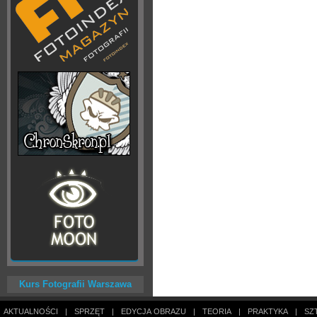
Kurs Fotografii Warszawa
AKTUALNOŚCI
|
SPRZĘT
|
EDYCJA OBRAZU
|
TEORIA
|
PRAKTYKA
|
SZ