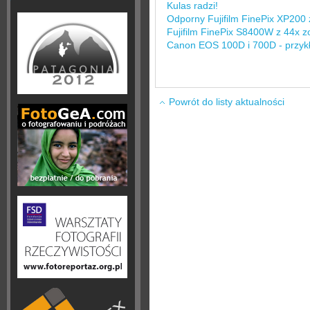
Kulas radzi!
Odporny Fujifilm FinePix XP200 
Fujifilm FinePix S8400W z 44x
Canon EOS 100D i 700D - przykła
Powrót do listy aktualności