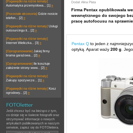
[Pogawędki na różne tematy]
Dodał: Alina Plata
Automatyka przemysłowa... [1]
»
Firma Pentax opublikowała we
[Pozostałe akcesoria]
Gdzie nosicie
wewnętrznego do swojego bez
telefon... [2]
»
pracę autofocusu na sprawniej
[Pogawędki na różne tematy]
Usługi
outsourcingu it... [2]
»
[Pogawędki na różne tematy]
Internet Wieliczka... [3]
»
Pentax Q
to jeden z najmniejszy
optyką. Aparat waży
200 g
. Jeg
[Oprogramowanie]
Jakiej firmy
brama garażowa... [2]
»
[Oprogramowanie]
Ile kosztuje
założenie strony www... [2]
»
[Pogawędki na różne tematy]
Zakupy spożywcze... [1]
»
[Pogawędki na różne tematy]
Kosz
ogrodowy... [2]
»
Jeśli chcesz być na bieżąco z tym,
co dzieje się w świecie fotografii oraz
otrzymywać informacje o nowych
artykułach publikowanych w naszym
serwisie, zapisz się do FOTOlettera.