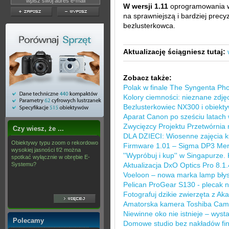
W wersji 1.11
oprogramowania w
na sprawniejszą i bardziej precy
bezlusterkowca.
Aktualizację ściągniesz tutaj:
Zobacz także:
Polak w finale The Syngenta Ph
Kolory ciemności: nieznane zdj
Bezlusterkowiec NX300 i obiekt
Aparat Canon po sześciu latach
Zwycięzcy Projektu Przetwórnia
Czy wiesz, że ...
DLA DZIECI: Wiosenne zajęcia k
Obiektywy typu zoom o rekordowo
Firmware 1.01 – Sigma DP3 Merr
wysokiej jasności f/2 można
''Wypróbuj i kup'' w Singapurze.
spotkać wyłącznie w obrębie E-
Systemu?
Aktualizacja DxO Optics Pro 8.1.
Voeloon – nowa marka lamp bły
Pelican ProGear S130 - plecak na
Fotografuj dzikie zwierzęta z A
Amatorska kamera Toshiba Cam
Niewinne oko nie istnieje – wysta
Polecamy
Domowe studio bez nakładów fin