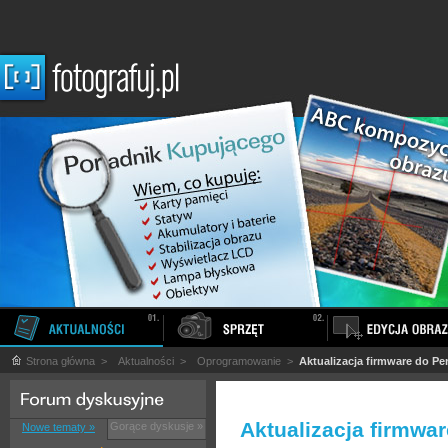
Strona główna
>
Aktualności
>
Oprogramowanie
>
Aktualizacja firmware do Pe
Aktualizacja firmwa
Gorące dyskusje »
Nowe tematy »