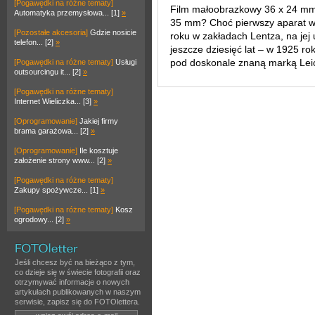
[Pogawędki na różne tematy]
Film małoobrazkowy 36 x 24 mm
Automatyka przemysłowa... [1]
»
35 mm? Choć pierwszy aparat w
[Pozostałe akcesoria]
Gdzie nosicie
roku w zakładach Lentza, na jej
telefon... [2]
»
jeszcze dziesięć lat – w 1925 ro
pod doskonale znaną marką Leic
[Pogawędki na różne tematy]
Usługi
outsourcingu it... [2]
»
[Pogawędki na różne tematy]
Internet Wieliczka... [3]
»
[Oprogramowanie]
Jakiej firmy
brama garażowa... [2]
»
[Oprogramowanie]
Ile kosztuje
założenie strony www... [2]
»
[Pogawędki na różne tematy]
Zakupy spożywcze... [1]
»
[Pogawędki na różne tematy]
Kosz
ogrodowy... [2]
»
Jeśli chcesz być na bieżąco z tym,
co dzieje się w świecie fotografii oraz
otrzymywać informacje o nowych
artykułach publikowanych w naszym
serwisie, zapisz się do FOTOlettera.