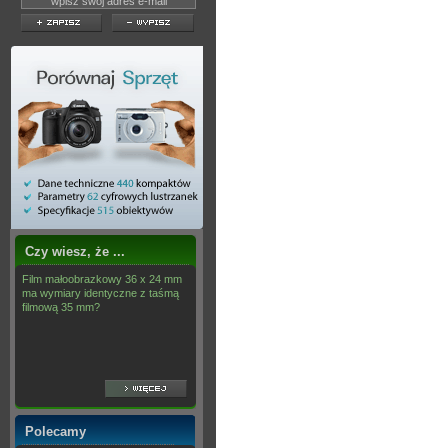
Czy wiesz, że ...
Film małoobrazkowy 36 x 24 mm
ma wymiary identyczne z taśmą
filmową 35 mm?
Polecamy