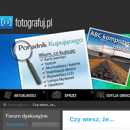
Strona główna
>
Czy wiesz, że...
Czy wiesz, że...
Gorące dyskusje »
Nowe tematy »