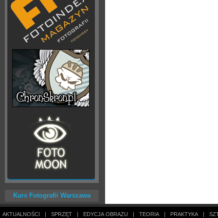
Kurs Fotografii Warszawa
AKTUALNOŚCI
|
SPRZĘT
|
EDYCJA OBRAZU
|
TEORIA
|
PRAKTYKA
|
SZ