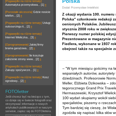
Polska
[Pogawędki na różne tematy]
Automatyka przemysłowa... [1]
»
Dodał: Przemysław Imieliński
[Pozostałe akcesoria]
Gdzie nosicie
Z okazji wydania 100. numeru
telefon... [2]
»
Polska" członkowie redakcji z
[Pogawędki na różne tematy]
Usługi
cenionych Polaków. Jubileus
outsourcingu it... [2]
»
stycznia 2008 roku w zwiększon
Pierwszy numer polskiej edycji
[Pogawędki na różne tematy]
Internet Wieliczka... [3]
»
Prezentowane w magazynie ni
Fiedlera, wykonane w 1937 r
[Oprogramowanie]
Jakiej firmy
brama garażowa... [2]
»
obejrzeć także na specjalnie 
[Oprogramowanie]
Ile kosztuje
założenie strony www... [2]
»
[Pogawędki na różne tematy]
– "W tym miesiącu gościmy na ł
Zakupy spożywcze... [1]
»
wspaniałych autorów, autorytety
[Pogawędki na różne tematy]
Kosz
dziedzinach. Profesorowie Norma
ogrodowy... [2]
»
Meller, Elżbieta Dzikowska – zd
tegorocznego Grand Prix Travele
Hermaszewski, Krzysztof Wielicki
Jeśli chcesz być na bieżąco z tym,
100 wydań skupiamy wokół siebi
co dzieje się w świecie fotografii oraz
specjalistów, piszemy o rzeczac
otrzymywać informacje o nowych
Tym bardziej się cieszę, że Wi
artykułach publikowanych w naszym
serwisie, zapisz się do FOTOlettera.
zgodziła się napisać kilka słów 