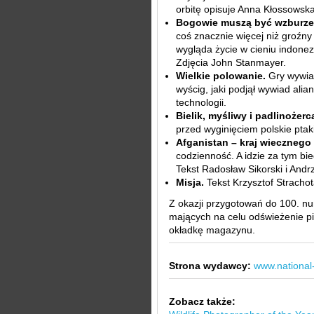
orbitę opisuje Anna Kłossowska
Bogowie muszą być wzburze
coś znacznie więcej niż groźny
wygląda życie w cieniu indone
Zdjęcia John Stanmayer.
Wielkie polowanie.
Gry wywia
wyścig, jaki podjął wywiad ali
technologii.
Bielik, myśliwy i padlinożerc
przed wyginięciem polskie ptak
Afganistan – kraj wiecznego 
codzienność. A idzie za tym bie
Tekst Radosław Sikorski i Andrz
Misja.
Tekst Krzysztof Strachot
Z okazji przygotowań do 100. nu
mających na celu odświeżenie pi
okładkę magazynu.
Strona wydawcy:
www.national
Zobacz także: