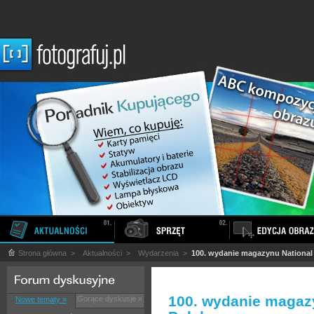
Strona główna
>
Aktualności
>
Wydarzenia
>
100. wydanie magazynu National
100. wydanie magaz
Gorące dyskusje »
Nowe tematy »