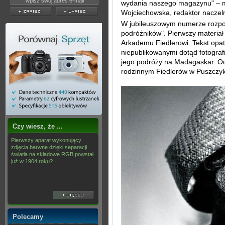
wydania naszego magazynu" – 
Wojciechowska, redaktor naczel
W jubileuszowym numerze rozpoc
podróżników". Pierwszy materiał
Arkademu Fiedlerowi. Tekst opat
niepublikowanymi dotąd fotogra
jego podróży na Madagaskar. Od
rodzinnym Fiedlerów w Puszczy
Czy wiesz, że ...
Pierwszy aparat wykonujący
zdjęcia barwne dzięki separacji
światła na składowe RGB powstał
już w 1904 roku?
Polecamy