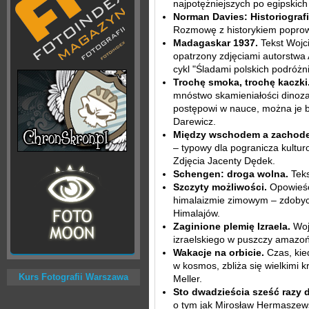
najpotężniejszych po egipskich 
Norman Davies: Historiograf
Rozmowę z historykiem poprow
Madagaskar 1937.
Tekst Wojci
opatrzony zdjęciami autorstwa
cykl "Śladami polskich podróżn
Trochę smoka, trochę kaczki
mnóstwo skamieniałości dinozau
postępowi w nauce, można je by
Darewicz.
Między wschodem a zachod
– typowy dla pogranicza kulturo
Zdjęcia Jacenty Dędek.
Schengen: droga wolna.
Teks
Szczyty możliwości.
Opowieść 
himalaizmie zimowym – zdobyci
Himalajów.
Zaginione plemię Izraela.
Wojc
izraelskiego w puszczy amazoń
Wakacje na orbicie.
Czas, kie
w kosmos, zbliża się wielkimi 
Kurs Fotografii Warszawa
Meller.
Sto dwadzieścia sześć razy 
o tym jak Mirosław Hermaszews