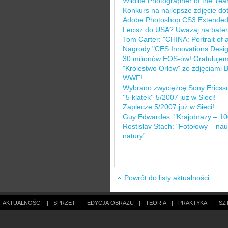
Wildlife Photographer of the Ye
Konkurs na najlepsze zdjęcie d
Adobe Photoshop CS3 Extended d
Lecisz do USA? Uważaj na bater
Tom Carter: "CHINA: Portrait of 
Nagrody "CES Innovations Desi
30 milionów EOS-ów! Gratulujem
"Królestwo Orłów" ze zdjęciami 
WWF!
Wybrano zwyciężcę Sony Ericss
''5 klatek'' 5/2007 już w Sieci!
Zaplecze 5/2007 już w Sieci!
Guy Edwardes: "Krajobrazy – 10
Rostislav Stach: "Fotołowy – nau
natury”
Powrót do listy aktualności
AKTUALNOŚCI
|
SPRZĘT
|
EDYCJA OBRAZU
|
TEORIA
|
PRAKTYKA
|
SZ