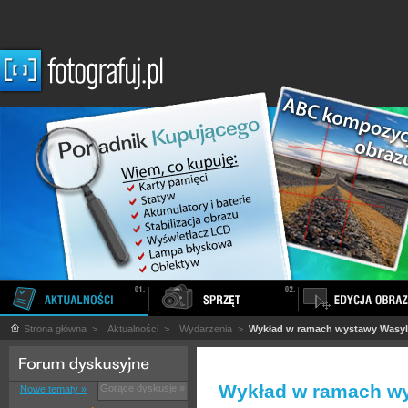
Strona główna
>
Aktualności
>
Wydarzenia
>
Wykład w ramach wystawy Wasyl
Wykład w ramach wy
Gorące dyskusje »
Nowe tematy »