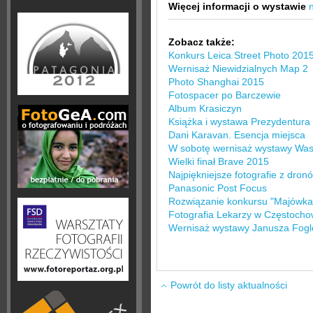
Więcej informacji o wystawie
Zobacz także:
Konkurs Leica Street Photo 201
Wernisaż Niewidzialnych Map 2
Photo Shanghai 2015
Fotospacer po Barczewie
Album Krasiczyn
Książka i wystawa Prezydentura 
Dani Karavan. Esencja miejsca
W sobotę wernisaż wystawy Was
Wielki finał Brave 2015
Najpiękniejsze fotografie z dron
Panasonic Post Focus
Rozwiązanie konkursu "Majówka
Fotografia Lekarzy w Częstocho
Wernisaż wystawy Janusza Fogl
Powrót do listy aktualności