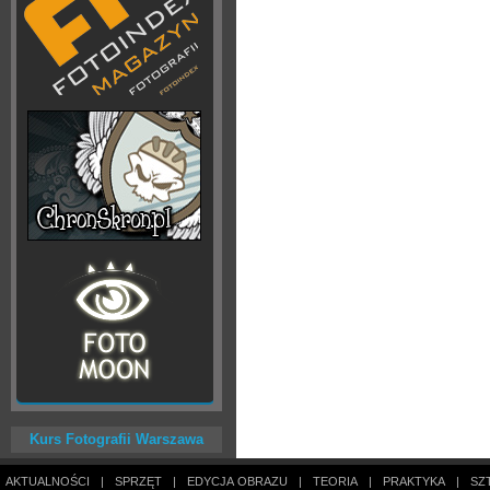
Kurs Fotografii Warszawa
AKTUALNOŚCI
|
SPRZĘT
|
EDYCJA OBRAZU
|
TEORIA
|
PRAKTYKA
|
SZ