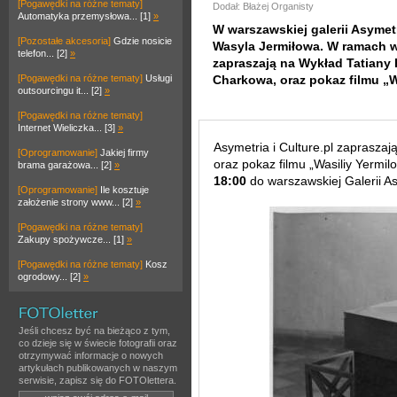
[Pogawędki na różne tematy]
Dodał: Błażej Organisty
Automatyka przemysłowa... [1]
»
W warszawskiej galerii Asymet
[Pozostałe akcesoria]
Gdzie nosicie
Wasyla Jermiłowa. W ramach wy
telefon... [2]
»
zapraszają na Wykład Tatiany P
[Pogawędki na różne tematy]
Usługi
Charkowa, oraz pokaz filmu „W
outsourcingu it... [2]
»
[Pogawędki na różne tematy]
Internet Wieliczka... [3]
»
Asymetria i Culture.pl zaprasza
[Oprogramowanie]
Jakiej firmy
oraz pokaz filmu „Wasiliy Yermil
brama garażowa... [2]
»
18:00
do warszawskiej Galerii As
[Oprogramowanie]
Ile kosztuje
założenie strony www... [2]
»
[Pogawędki na różne tematy]
Zakupy spożywcze... [1]
»
[Pogawędki na różne tematy]
Kosz
ogrodowy... [2]
»
Jeśli chcesz być na bieżąco z tym,
co dzieje się w świecie fotografii oraz
otrzymywać informacje o nowych
artykułach publikowanych w naszym
serwisie, zapisz się do FOTOlettera.