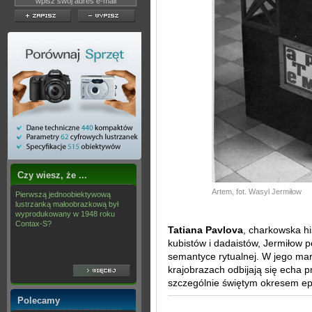
Czy wiesz, że ...
Artem, fot. Wasyl Jermiłow
Pierwszą jednoobiektywową
lustrzanką małoobrazkową był
wyprodukowany w 1948 roku
Contax-S?
Tatiana Pavlova
, charkowska hi
kubistów i dadaistów, Jermiłow 
semantyce rytualnej. W jego ma
krajobrazach odbijają się echa 
szczególnie świętym okresem epo
Polecamy