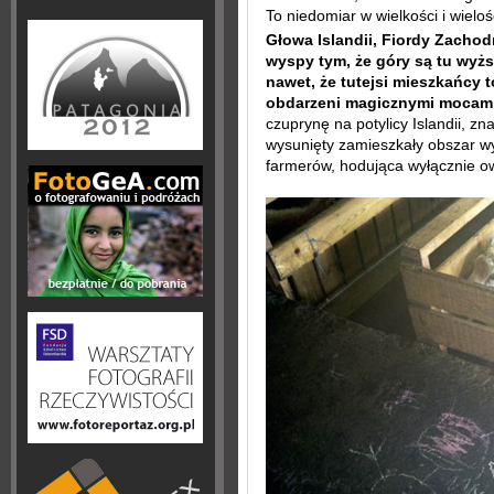
To niedomiar w wielkości i wieloś
Głowa Islandii, Fiordy Zachodn
wyspy tym, że góry są tu wyższ
nawet, że tutejsi mieszkańcy t
obdarzeni magicznymi mocami
czuprynę na potylicy Islandii, zn
wysunięty zamieszkały obszar wy
farmerów, hodująca wyłącznie o