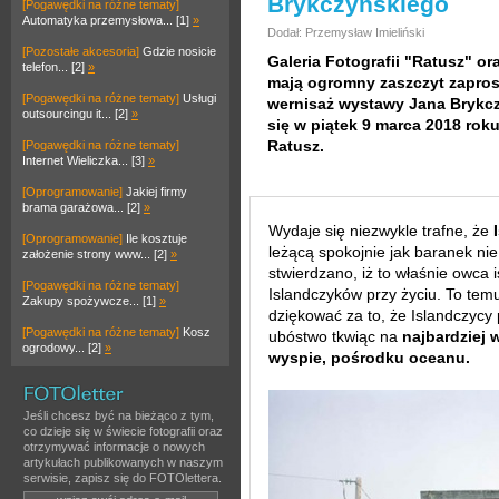
Brykczyńskiego
[Pogawędki na różne tematy]
Automatyka przemysłowa... [1]
»
Dodał: Przemysław Imieliński
[Pozostałe akcesoria]
Gdzie nosicie
Galeria Fotografii "Ratusz" o
telefon... [2]
»
mają ogromny zaszczyt zaprosi
[Pogawędki na różne tematy]
Usługi
wernisaż wystawy Jana Brykcz
outsourcingu it... [2]
»
się w piątek 9 marca 2018 roku
Ratusz.
[Pogawędki na różne tematy]
Internet Wieliczka... [3]
»
[Oprogramowanie]
Jakiej firmy
brama garażowa... [2]
»
Wydaje się niezwykle trafne, że
[Oprogramowanie]
Ile kosztuje
leżącą spokojnie jak baranek ni
założenie strony www... [2]
»
stwierdzano, iż to właśnie owca 
[Pogawędki na różne tematy]
Islandczyków przy życiu. To tem
Zakupy spożywcze... [1]
»
dziękować za to, że Islandczycy pr
[Pogawędki na różne tematy]
Kosz
ubóstwo tkwiąc na
najbardziej 
ogrodowy... [2]
»
wyspie, pośrodku oceanu.
Jeśli chcesz być na bieżąco z tym,
co dzieje się w świecie fotografii oraz
otrzymywać informacje o nowych
artykułach publikowanych w naszym
serwisie, zapisz się do FOTOlettera.