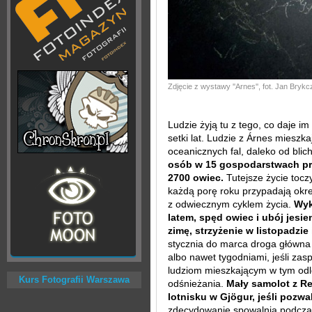
Zdjęcie z wystawy ''Arnes'', fot. Jan Bryk
Ludzie żyją tu z tego, co daje im
setki lat. Ludzie z Árnes mieszk
oceanicznych fal, daleko od blich
osób w 15 gospodarstwach prz
2700 owiec.
Tutejsze życie tocz
każdą porę roku przypadają okre
z odwiecznym cyklem życia.
Wyk
latem, spęd owiec i ubój jesi
zimę, strzyżenie w listopadzi
stycznia do marca droga główna 
albo nawet tygodniami, jeśli zas
ludziom mieszkającym w tym odl
Kurs Fotografii Warszawa
odśnieżania.
Mały samolot z Re
lotnisku w Gjögur, jeśli pozwa
zdecydowanie spowalnia podczas 