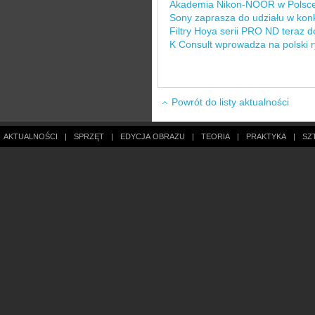
Akademia Nikon-NOOR w Polsc
Sony zaprasza do udziału w kon
Filtry Hoya serii PRO ND teraz 
K Consult wprowadza na polski 
Powrót do listy aktualności
AKTUALNOŚCI
|
SPRZĘT
|
EDYCJA OBRAZU
|
TEORIA
|
PRAKTYKA
|
SZ