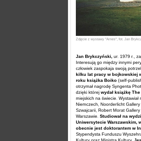
Zdjęcie z wystawy ''Arnes'', fot. Jan Bryk
Jan Brykczyński,
ur. 1979 r., z
Interesują go między innymi peryf
człowiek zaspokaja swoją potrzeb
kilku lat pracy w bojkowskiej
roku książka Boiko
(self-publis
otrzymał nagrodę Syngenta Pho
dzięki której
wydał książkę The
miejskich na świecie. Wystawiał
Niemczech, Noorderlicht Gallery
Szwajcarii, Robert Morat Galler
Warszawie.
Studiował na wydz
Uniwersytecie Warszawskim, 
obecnie jest doktorantem w In
Stypendysta Funduszu Wyszehrad
Kultury oraz Ministra Kultury.
Jes