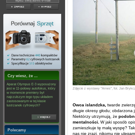
Czy wiesz, że ...
Aparat Olympus E-3 wyposażony
jest w 11-polowy autofokus, który
Zdjęcie z wystawy ''Arnes'', fot. Jan Bryk
w momencie premiery był
najczulszym tego typu układem
zastosowanym w tej klasie
Owca islandzka,
twarde zwierzę
lustrzanek cyfrowych?
długie okresy głodu; obdarzona j
Niektórzy utrzymują, że
podobne
mentalności.
W jaki sposób opis
zamieszkuje tę małą wyspę? Tak, 
Polecamy
nas nie zrazi, nikomu nie ulegam