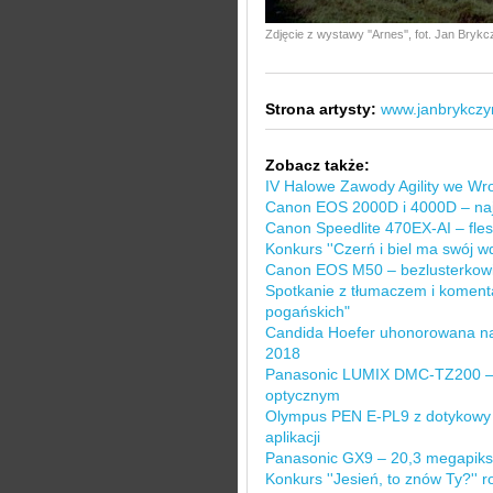
Zdjęcie z wystawy ''Arnes'', fot. Jan Bryk
Strona artysty:
www.janbrykczy
Zobacz także:
IV Halowe Zawody Agility we Wr
Canon EOS 2000D i 4000D – najn
Canon Speedlite 470EX-AI – flesz
Konkurs ''Czerń i biel ma swój wd
Canon EOS M50 – bezlusterkowi
Spotkanie z tłumaczem i komenta
pogańskich"
Candida Hoefer uhonorowana n
2018
Panasonic LUMIX DMC-TZ200 – 
optycznym
Olympus PEN E-PL9 z dotykowy 
aplikacji
Panasonic GX9 – 20,3 megapikse
Konkurs ''Jesień, to znów Ty?'' r