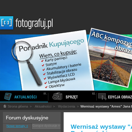
Strona główna
>
Aktualności
>
Wydarzenia
>
Wernisaż wystawy "Arnes" Jana 
Wernisaż wystawy "
Gorące dyskusje »
Nowe tematy »