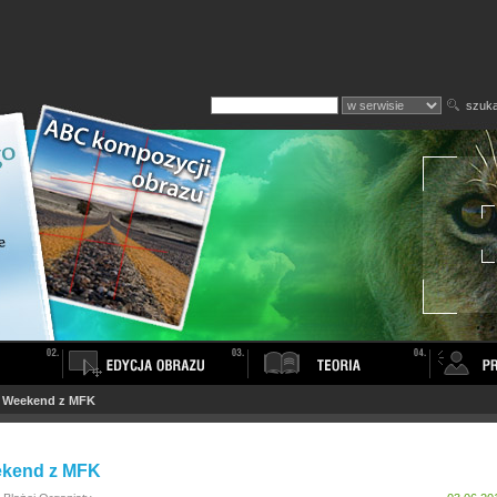
szuka
>
Weekend z MFK
kend z MFK