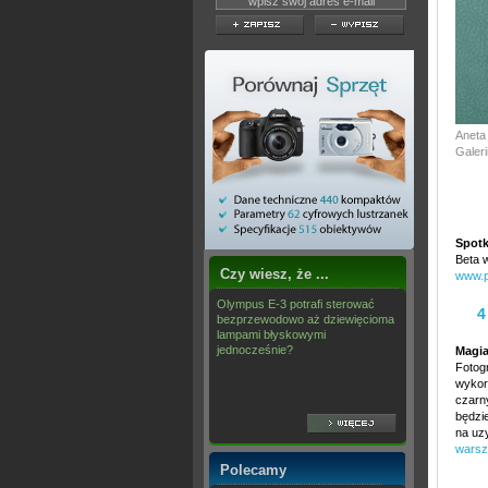
Aneta
Galer
Spotk
Beta 
Czy wiesz, że ...
www.p
Olympus E-3 potrafi sterować
4
bezprzewodowo aż dziewięcioma
lampami błyskowymi
jednocześnie?
Magia
Fotog
wykor
czarn
będzi
na uz
warsz
Polecamy