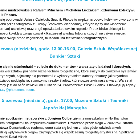
anie mistrzowskie z Rafałem Milachem i Michałem Łuczakiem, członkami kolektywu
ik Photos.
sję poprowadzi Juliusz Ćwieluch. Sputnik Photos to międzynarodowy kolektyw utworzony w
roku przez fotografów z Europy Środkowo-Wschodniej, których łączy doświadczenie
ormacji ustrojowej oraz chęć opowiadania o swoim regionie. Przez blisko dziesięć lat
lności kolektyw zorganizował kilkadziesiąt wystaw fotograficznych na całym świecie,
jąc swoje prace w galeriach, muzeach i na festiwalach fotograficznych.
zerwca (niedziela), godz. 13.00-16.00, Galeria Sztuki Współczesnej
Bunkier Sztuki
ę się nie uśmiechać! – zdjęcie do dokumentów - warsztaty dla dzieci i dorosłych
.
as warsztatów poznamy różne techniki fotograficzne, które służyły do tworzenia systemów
trycznych, zajmiemy się portretem i z wykorzystaniem camery obscury, jako symbolu
dzia do podglądania, stworzymy rzeźby śladów, które pozostawia nasza twarz. Warsztat
wany jest do osób w wieku od 10 lat do 24. Prowadzenie: Basia Budniak. Obowiązują zapisy:
taty@photomonth.com
.
5 czerwca (niedziela), godz. 17.00, Muzeum Sztuki i Techniki
Japońskiej Manggha
nie spotkanie mistrzowskie z Jörgiem Colbergiem
, zamieszkałym w Northampton
zem, fotografem i nauczycielem akademickim. Utworzona przez niego w 2002 roku strona
netowa Conscientious (cphmag.com) stała się jednym z najczęściej odwiedzanych i
rdziej wpływowych blogów zajmujących się współczesną fotografią artystyczną. Spotkanie
wadzi Rafał Milach.