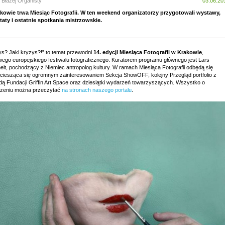
 Błażej Organisty
03.06.20
kowie trwa Miesiąc Fotografii. W ten weekend organizatorzy przygotowali wystawy,
taty i ostatnie spotkania mistrzowskie.
ys? Jaki kryzys?!” to temat przewodni
14. edycji Miesiąca Fotografii w Krakowie
,
wego europejskiego festiwalu fotograficznego. Kuratorem programu głównego jest Lars
eit, pochodzący z Niemiec antropolog kultury. W ramach Miesiąca Fotografii odbędą się
 ciesząca się ogromnym zainteresowaniem Sekcja ShowOFF, kolejny Przegląd portfolio z
dą Fundacji Griffin Art Space oraz dziesiątki wydarzeń towarzyszących. Wszystko o
zeniu można przeczytać
na stronach naszego portalu
.