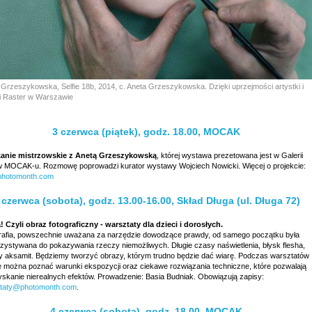
 Grzeszykowska, Selfie 18b, 2014, c. Aneta Grzeszykowska. Dzięki uprzejmości artystki i
ii Raster w Warszawie
3 czerwca (piątek), godz. 18.00, MOCAK
anie mistrzowskie z Anetą Grzeszykowską
, której wystawa prezetowana jest w Galerii
w MOCAK-u. Rozmowę poprowadzi kurator wystawy Wojciech Nowicki. Więcej o projekcie:
hotomonth.com
 czerwca (sobota), godz. 13.00-16.00, Skład Długa (ul. Długa 72)
! Czyli obraz fotograficzny - warsztaty dla dzieci i dorosłych.
rafia, powszechnie uważana za narzędzie dowodzące prawdy, od samego początku była
zystywana do pokazywania rzeczy niemożliwych. Długie czasy naświetlenia, błysk flesha,
y aksamit. Będziemy tworzyć obrazy, którym trudno będzie dać wiarę. Podczas warsztatów
e można poznać warunki ekspozycji oraz ciekawe rozwiązania techniczne, które pozwalają
yskanie nierealnych efektów. Prowadzenie: Basia Budniak. Obowiązują zapisy:
taty@photomonth.com
.
4 czerwca (sobota), godz. 18.00, MOCAK