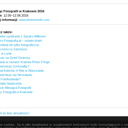
ąc Fotografii w Krakowie 2016
n
: 12.05–12.06.2016
j informacji
:
www.photomonth.com
z także:
elne spotkanie z Sandro Millerem
s Fotografuj.pl – ostatni dzień
stiwal nie tylko fotograficzny
czności w Zamościu
 w Lunie
saż na Dzień Dziecka
anie w ramach Kraków Photo Fringe
wernisaż (Un)reality?
wal Kolorów X-Rite w Warszawie
 wernisaż we Wrocławiu
 Fotofestiwalu?
Głębi Spojrzenia
ie Miesiąca Fotografii
c Fotografii w Krakowie
 do listy aktualności
ków cookies. Są to pliki instalowane w urządzeniach końcowych osób korzystających z s
|
TEORIA
|
PRAKTYKA
|
SZTUKA