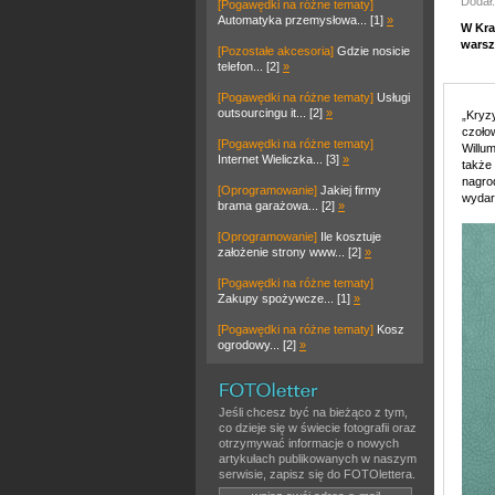
Dodał:
[Pogawędki na różne tematy]
Automatyka przemysłowa... [1]
»
W Kra
warsz
[Pozostałe akcesoria]
Gdzie nosicie
telefon... [2]
»
[Pogawędki na różne tematy]
Usługi
outsourcingu it... [2]
»
„Kryz
czoło
[Pogawędki na różne tematy]
Willum
Internet Wieliczka... [3]
»
także
nagro
[Oprogramowanie]
Jakiej firmy
wydar
brama garażowa... [2]
»
[Oprogramowanie]
Ile kosztuje
założenie strony www... [2]
»
[Pogawędki na różne tematy]
Zakupy spożywcze... [1]
»
[Pogawędki na różne tematy]
Kosz
ogrodowy... [2]
»
Jeśli chcesz być na bieżąco z tym,
co dzieje się w świecie fotografii oraz
otrzymywać informacje o nowych
artykułach publikowanych w naszym
serwisie, zapisz się do FOTOlettera.