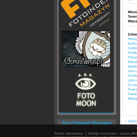
Miesi
Termi
Więce
Zobac
Niedzi
Konkur
Fotofe
Okoli
Pokaz
Werni
Spotk
Jutro 
Festi
Jutro
Co na
Finał 
Otwarc
Miesią
Powrót
Kurs Fotografii Warszawa
Serwis internetowy, z którego korzystasz, używa pli
AKTUALNOŚCI
|
SPRZĘT
|
EDYCJA OBRAZU