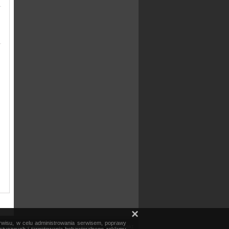
×
erwisu, w celu administrowania serwisem, poprawy
mapa serwisu
reklama
kontakt