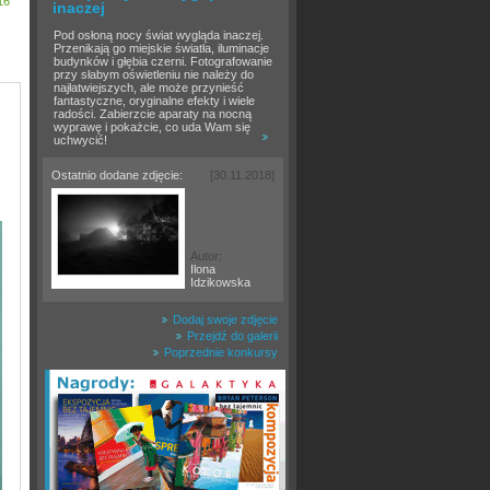
16
inaczej
Pod osłoną nocy świat wygląda inaczej.
Przenikają go miejskie światła, iluminacje
budynków i głębia czerni. Fotografowanie
przy słabym oświetleniu nie należy do
najłatwiejszych, ale może przynieść
fantastyczne, oryginalne efekty i wiele
radości. Zabierzcie aparaty na nocną
wyprawę i pokażcie, co uda Wam się
uchwycić!
Ostatnio dodane zdjęcie:
[30.11.2018]
Autor:
Ilona
Idzikowska
Dodaj swoje zdjęcie
Przejdź do galerii
Poprzednie konkursy