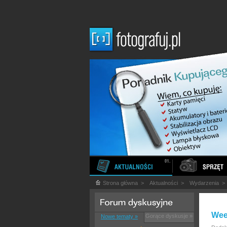
Strona główna
>
Aktualności
>
Wydarzenia
Wee
Gorące dyskusje »
Nowe tematy »