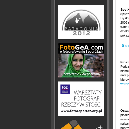
Spotk
Sputn
Dysku
2006 
transf
działa
pokazu
5 c
Prosz
Podcz
biome
narzę
kiero
warsz
Ostat
pisar
inter
najba
popro