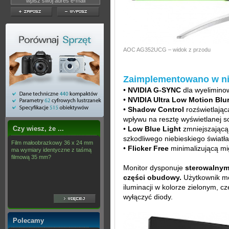
AOC AG352UCG – widok z przodu
Zaimplementowano w ni
•
NVIDIA G-SYNC
dla wyelimino
•
NVIDIA Ultra Low Motion Blu
•
Shadow Control
rozświetlając
wpływu na resztę wyświetlanej s
Czy wiesz, że ...
•
Low Blue Light
zmniejszającą 
szkodliwego niebieskiego światła
Film małoobrazkowy 36 x 24 mm
•
Flicker Free
minimalizującą mi
ma wymiary identyczne z taśmą
filmową 35 mm?
Monitor dysponuje
sterowalnym 
części obudowy.
Użytkownik mo
iluminacji w kolorze zielonym, c
wyłączyć diody.
Polecamy