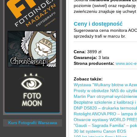
poziomie (swivel) oraz regulację 
zwieńczeniu znajduje się uchwyt
Ceny i dostępność
Sugerowana cena monitora AO
sprzedaży trafi w marcu br.
Cena:
3899 zł
Gwarancja:
3 lata
Strona producenta:
www.aoc-e
Zobacz także:
Wystawa "Wulkany błotne w Azer
Prosty w obsłudze NAS do uży
Martin Parr otrzymał wyróżnien
Bezpłatne szkolenie z kalibracji
DNP DS820 – drukarka termosu
Rotolight ANOVA PRO – lampa św
Otwarcie wystawy WORLD PRES
Kurs Fotografii Warszawa
"Gaudi – Sagrada Familia" – pok
30 lat systemu Canon EOS