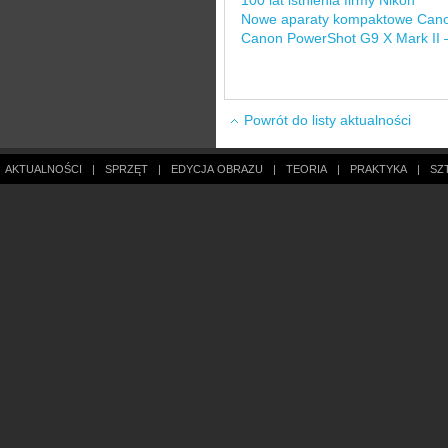
100 lat istnienia firmy Nikon
Nowe aparaty kompaktowe Canon
Canon PowerShot G9 X Mark II –
Powrót do listy aktualności
AKTUALNOŚCI
|
SPRZĘT
|
EDYCJA OBRAZU
|
TEORIA
|
PRAKTYKA
|
SZ