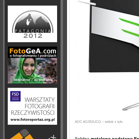
AOC AG352UCG – widok z tyłu
Solidna
metalowa podstawa Er