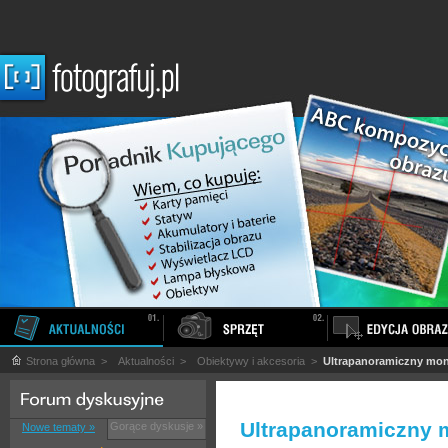
Strona główna
>
Aktualności
>
Obiektywy i akcesoria
>
Ultrapanoramiczny mo
Ultrapanoramiczny 
Gorące dyskusje »
Nowe tematy »