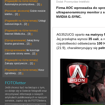
[Pogawędki na różne tematy]
Dodał: Przemysław Imieliński
Automatyka przemysłowa... [1]
»
Firma AOC wprowadza do spr
[Pozostałe akcesoria]
Gdzie nosicie
ultrapanoramiczny monitor z 
telefon... [2]
»
NVIDIA G-SYNC.
[Pogawędki na różne tematy]
Usługi
outsourcingu it... [2]
»
[Pogawędki na różne tematy]
Internet Wieliczka... [3]
»
AG352UCG oparto
na matrycy
Jej przekątna wynosi
35 cali
, a 
[Oprogramowanie]
Jakiej firmy
częstotliwości odświeżania
100 H
brama garażowa... [2]
»
(21:9), charakteryzujący się
peł
[Oprogramowanie]
Ile kosztuje
założenie strony www... [2]
»
[Pogawędki na różne tematy]
Zakupy spożywcze... [1]
»
[Pogawędki na różne tematy]
Kosz
ogrodowy... [2]
»
Jeśli chcesz być na bieżąco z tym,
co dzieje się w świecie fotografii oraz
otrzymywać informacje o nowych
artykułach publikowanych w naszym
serwisie, zapisz się do FOTOlettera.