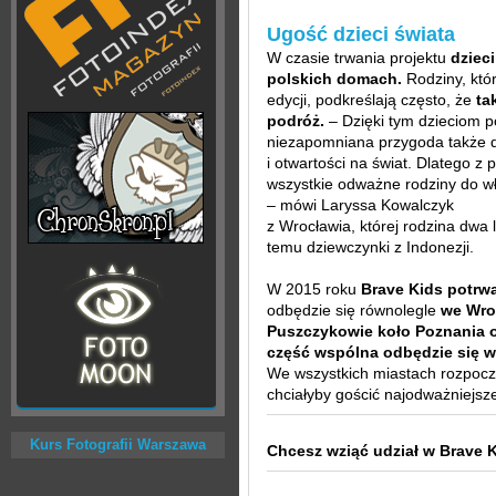
Ugość dzieci świata
W czasie trwania projektu
dziec
polskich domach.
Rodziny, któ
edycji, podkreślają często, że
ta
podróż.
– Dzięki tym dzieciom p
niezapomniana przygoda także dl
i otwartości na świat. Dlatego 
wszystkie odważne rodziny do wł
– mówi Laryssa Kowalczyk
z Wrocławia, której rodzina dwa l
temu dziewczynki z Indonezji.
W 2015 roku
Brave Kids potrwa
odbędzie się równolegle
we Wro
Puszczykowie koło Poznania 
część wspólna odbędzie się w
We wszystkich miastach rozpoczęł
chciałyby gościć najodważniejsze
Kurs Fotografii Warszawa
Chcesz wziąć udział w Brave K