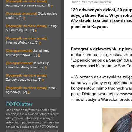
[Pogawędki na różne tematy]
Dodał: Przemysław Imieliński
Automatyka przemysłowa... [1]
»
120 odważnych dzieci, 20 grup
[Pozostałe akcesoria]
Gdzie nosicie
edycja Brave Kids. W tym roku
telefon... [2]
»
Wrocławiu festiwalu jest dzi
[Pogawędki na różne tematy]
Usługi
plemienia Kayapo.
outsourcingu it... [2]
»
[Pogawędki na różne tematy]
Internet Wieliczka... [3]
»
Fotografia dziewczynki z plem
[Oprogramowanie]
Jakiej firmy
malunkiem na ciele, została zr
brama garażowa... [2]
»
"Expedicionarios da Saude" (Br
[Oprogramowanie]
Ile kosztuje
społeczności Kikretum w Sao Feli
założenie strony www... [2]
»
[Pogawędki na różne tematy]
– W oczach dziewczynki ze zdję
Zakupy spożywcze... [1]
»
samo wyczytamy w spojrzeniu odw
kontynentów, mimo trudnych waru
[Pogawędki na różne tematy]
Kosz
ogrodowy... [2]
»
pasji. Dlatego twarz tej dziewc
– mówi Justyna Warecka, produc
Jeśli chcesz być na bieżąco z tym,
co dzieje się w świecie fotografii oraz
otrzymywać informacje o nowych
artykułach publikowanych w naszym
serwisie, zapisz się do FOTOlettera.