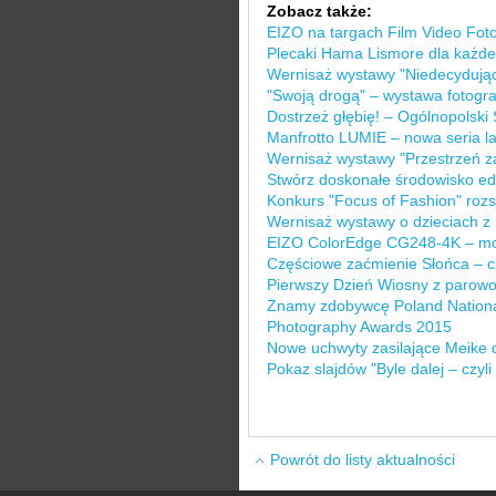
Zobacz także:
EIZO na targach Film Video Fot
Plecaki Hama Lismore dla każde
Wernisaż wystawy "Niedecydując
"Swoją drogą" – wystawa fotogra
Dostrzeż głębię! – Ogólnopolski 
Manfrotto LUMIE – nowa seria 
Wernisaż wystawy "Przestrzeń z
Stwórz doskonałe środowisko edy
Konkurs "Focus of Fashion" rozs
Wernisaż wystawy o dzieciach z 
EIZO ColorEdge CG248-4K – moni
Częściowe zaćmienie Słońca – c
Pierwszy Dzień Wiosny z parowo
Znamy zdobywcę Poland Nationa
Photography Awards 2015
Nowe uchwyty zasilające Meike 
Pokaz slajdów "Byle dalej – czyl
Powrót do listy aktualności