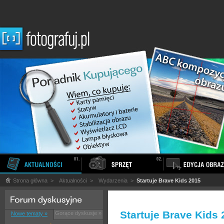
Strona główna
>
Aktualności
>
Wydarzenia
>
Startuje Brave Kids 2015
Startuje Brave Kids
Gorące dyskusje »
Nowe tematy »