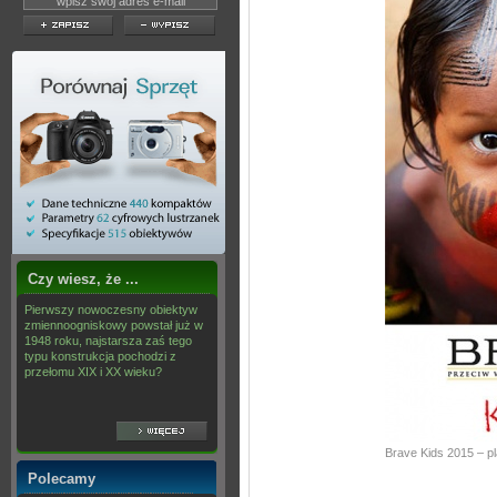
Czy wiesz, że ...
Pierwszy nowoczesny obiektyw
zmiennoogniskowy powstał już w
1948 roku, najstarsza zaś tego
typu konstrukcja pochodzi z
przełomu XIX i XX wieku?
Brave Kids 2015 – pl
Polecamy