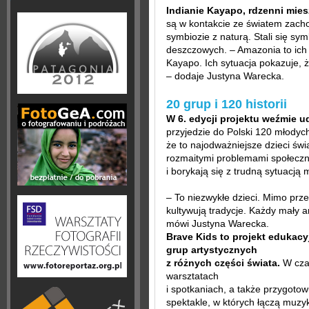
Indianie Kayapo, rdzenni mie
są w kontakcie ze światem zachod
symbiozie z naturą. Stali się s
deszczowych. – Amazonia to ich 
Kayapo. Ich sytuacja pokazuje, 
– dodaje Justyna Warecka.
20 grup i 120 historii
W 6. edycji projektu weźmie ud
przyjedzie do Polski 120 młodyc
że to najodważniejsze dzieci św
rozmaitymi problemami społecz
i borykają się z trudną sytuacją 
– To niezwykłe dzieci. Mimo prze
kultywują tradycje. Każdy mały a
mówi Justyna Warecka.
Brave Kids to projekt edukacy
grup artystycznych
z różnych części świata.
W czas
warsztatach
i spotkaniach, a także przygoto
spektakle, w których łączą muzykę 