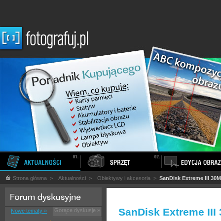
Strona główna
>
Aktualności
>
Obiektywy i akcesoria
>
SanDisk Extreme III 30M
SanDisk Extreme III
Gorące dyskusje »
Nowe tematy »