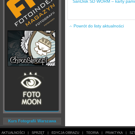
SanDisk SD WORM – karty pamię
Powrót do listy aktualności
Kurs Fotografii Warszawa
AKTUALNOŚCI
|
SPRZĘT
|
EDYCJA OBRAZU
|
TEORIA
|
PRAKTYKA
|
SZ