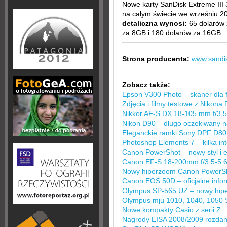
Nowe karty SanDisk Extreme III 
na całym świecie we wrześniu 2
detaliczna wynosi:
65 dolarów 
za 8GB i 180 dolarów za 16GB.
Strona producenta:
www.sandis
Zobacz także:
Epson V300 Photo – skaner dla 
Zdjęcia i filmy testowe z Nikona
Nikkor AF-S DX 18-105 mm f/3,5
Nikon D90 – długo oczekiwany 
Eleganckie ramki Sony DPF D80
Photoshop Elements 7 – kilka i
Canon PowerShot – nowy styl i 
Canon EF-S 18-200mm f/3.5-5.6 I
Nowy hiperzoom Canon PowerSh
Canon EOS 50D – oficjalne info
Olympus SP-565 UZ – nowy hip
Olympus mju 1010, 1040, 1050 S
Nowe kompakty Casio z serii Z
Nagrody EISA 2008/2009 rozdan