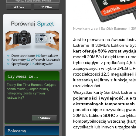
Nowe karty z serii SanDisk Extreme III 30
Jest to pierwsza na świecie lus
Extreme III 30MB/s Edition w tr
kart oferuje 50% wzrost wydaj
modeli 20MB/s i dzięki temu um
trybie ciągłym z prędkością 4,5 
zapisywanych w trybie JPEG L F
rozdzielczości 12,3 megapikseli 
Czy wiesz, że ...
lustrzanką tej firmy z funkcją r
Znany film Tima Burtona, Gnijąca
rozdzielczości.
panna młoda (Corpse bride),
Wszystkie karty SanDisk Extreme
nakręcony został cyfrową
lustrzanką?
pojemności i wydajność, ale 
ekstremalnych temperaturach
ponadto objęte dożywotnią gwara
30MB/s Edition SDHC z certyfika
kompatybilnością wsteczną (kart
czytnikach lub innych urządzen
Polecamy