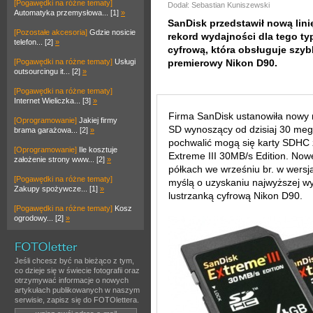
[Pogawędki na różne tematy]
Dodał: Sebastian Kuniszewski
Automatyka przemysłowa... [1]
»
SanDisk przedstawił nową lin
[Pozostałe akcesoria]
Gdzie nosicie
rekord wydajności dla tego ty
telefon... [2]
»
cyfrową, która obsługuje szybk
[Pogawędki na różne tematy]
Usługi
premierowy Nikon D90.
outsourcingu it... [2]
»
[Pogawędki na różne tematy]
Internet Wieliczka... [3]
»
Firma SanDisk ustanowiła nowy r
[Oprogramowanie]
Jakiej firmy
SD wynoszący od dzisiaj 30 meg
brama garażowa... [2]
»
pochwalić mogą się karty SDHC z
[Oprogramowanie]
Ile kosztuje
Extreme III 30MB/s Edition. Nowe
założenie strony www... [2]
»
półkach we wrześniu br. w wers
[Pogawędki na różne tematy]
myślą o uzyskaniu najwyższej w
Zakupy spożywcze... [1]
»
lustrzanką cyfrową Nikon D90.
[Pogawędki na różne tematy]
Kosz
ogrodowy... [2]
»
Jeśli chcesz być na bieżąco z tym,
co dzieje się w świecie fotografii oraz
otrzymywać informacje o nowych
artykułach publikowanych w naszym
serwisie, zapisz się do FOTOlettera.