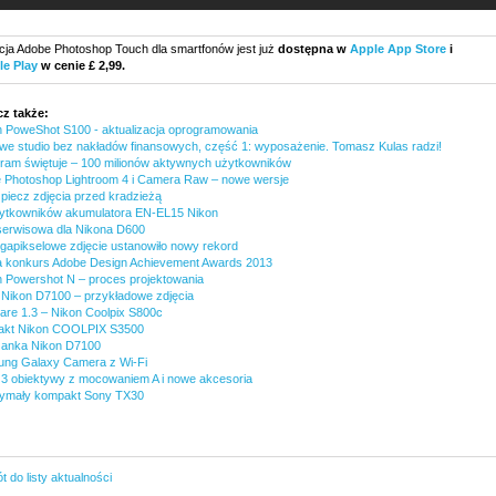
acja Adobe Photoshop Touch dla smartfonów jest już
dostępna w
Apple App Store
i
e Play
w cenie £ 2,99.
z także:
 PoweShot S100 - aktualizacja oprogramowania
e studio bez nakładów finansowych, część 1: wyposażenie. Tomasz Kulas radzi!
gram świętuje – 100 milionów aktywnych użytkowników
 Photoshop Lightroom 4 i Camera Raw – nowe wersje
piecz zdjęcia przed kradzieżą
ytkowników akumulatora EN-EL15 Nikon
serwisowa dla Nikona D600
igapikselowe zdjęcie ustanowiło nowy rekord
 konkurs Adobe Design Achievement Awards 2013
 Powershot N – proces projektowania
Nikon D7100 – przykładowe zdjęcia
are 1.3 – Nikon Coolpix S800c
kt Nikon COOLPIX S3500
zanka Nikon D7100
ng Galaxy Camera z Wi-Fi
 3 obiektywy z mocowaniem A i nowe akcesoria
ymały kompakt Sony TX30
 do listy aktualności