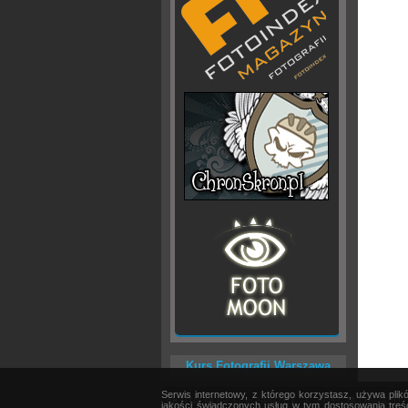
Kurs Fotografii Warszawa
Serwis internetowy, z którego korzystasz, używa pli
AKTUALNOŚCI
|
SPRZĘT
|
EDYCJA OBRAZU
jakości świadczonych usług w tym dostosowania treśc