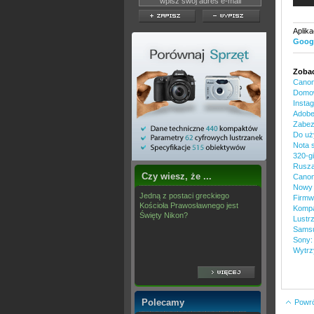
Aplik
Googl
Zobac
Canon
Domow
Insta
Adobe
Zabez
Do uż
Nota 
320-g
Rusza
Czy wiesz, że ...
Canon
Nowy 
Jedną z postaci greckiego
Firmw
Kościoła Prawosławnego jest
Kompa
Święty Nikon?
Lustr
Samsu
Sony:
Wytrz
Polecamy
Powrót