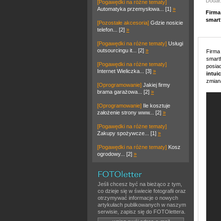
Dodał:
[Pogawędki na różne tematy]
Automatyka przemysłowa... [1]
»
Firma
smart
[Pozostałe akcesoria]
Gdzie nosicie
telefon... [2]
»
[Pogawędki na różne tematy]
Usługi
outsourcingu it... [2]
»
Firma
smart
[Pogawędki na różne tematy]
posia
Internet Wieliczka... [3]
»
intui
zmiana
[Oprogramowanie]
Jakiej firmy
brama garażowa... [2]
»
[Oprogramowanie]
Ile kosztuje
założenie strony www... [2]
»
[Pogawędki na różne tematy]
Zakupy spożywcze... [1]
»
[Pogawędki na różne tematy]
Kosz
ogrodowy... [2]
»
Jeśli chcesz być na bieżąco z tym,
co dzieje się w świecie fotografii oraz
otrzymywać informacje o nowych
artykułach publikowanych w naszym
serwisie, zapisz się do FOTOlettera.