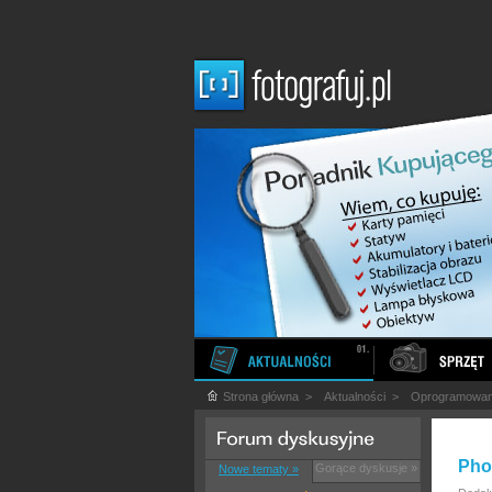
Strona główna
>
Aktualności
>
Oprogramowan
Pho
Gorące dyskusje »
Nowe tematy »