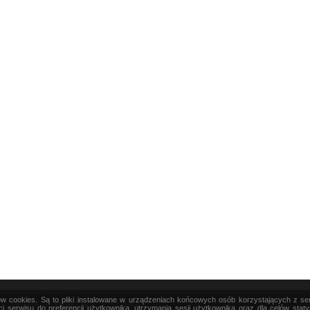
ków cookies. Są to pliki instalowane w urządzeniach końcowych osób korzystających z s
|
TEORIA
|
PRAKTYKA
|
SZTUKA
i serwisu do preferencji użytkownika, utrzymania sesji użytkownika oraz dla celów stat