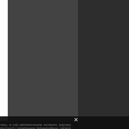
×
erwisu, w celu administrowania serwisem, poprawy
mapa serwisu
reklama
kontakt
ystycznych i targetowania behawioralnego reklamy