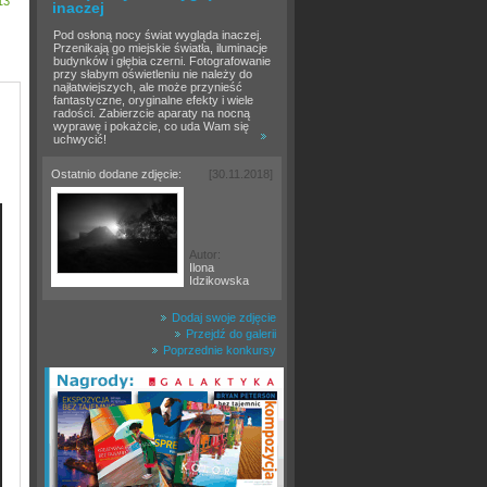
13
inaczej
Pod osłoną nocy świat wygląda inaczej.
Przenikają go miejskie światła, iluminacje
budynków i głębia czerni. Fotografowanie
przy słabym oświetleniu nie należy do
najłatwiejszych, ale może przynieść
fantastyczne, oryginalne efekty i wiele
radości. Zabierzcie aparaty na nocną
wyprawę i pokażcie, co uda Wam się
uchwycić!
Ostatnio dodane zdjęcie:
[30.11.2018]
Autor:
Ilona
Idzikowska
Dodaj swoje zdjęcie
Przejdź do galerii
Poprzednie konkursy