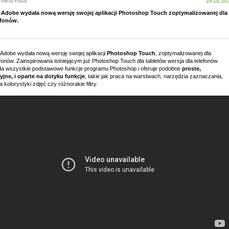
 Alina Plata
28.02.20
 Adobe wydała nową wersję swojej aplikacji Photoshop Touch zoptymalizowanej dla
fonów.
 Adobe wydała nową wersję swojej aplikacji
Photoshop Touch
, zoptymalizowanej dla
fonów. Zainspirowana istniejącym już Photoshop Touch dla tabletów wersja dla telefonów
da wszystkie podstawowe funkcje programu Photoshop i oferuje podobne
proste,
cyjne, i oparte na dotyku funkcje
, takie jak praca na warstwach, narzędzia zaznaczania,
 kolorystyki zdjęć czy różnorakie filtry.