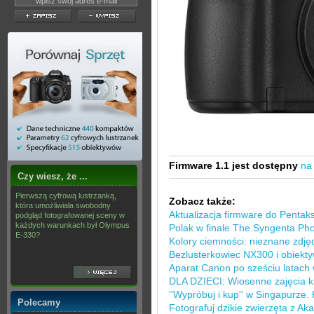
Firmware 1.1 jest dostępny
na
Czy wiesz, że ...
Pierwszą cyfrową lustrzanką,
Zobacz także:
która umożliwiała swobodny
Aktualizacja firmware do Pentak
podgląd fotografowanej sceny w
każdych warunkach był Olympus
Polak w finale The Syngenta Ph
E-330?
Kolory ciemności: nieznane zdj
Bezlusterkowiec NX300 i obiekt
Aparat Canon po sześciu latach
DLA DZIECI: Wiosenne zajęcia k
''Wypróbuj i kup'' w Singapurze.
Polecamy
Fotografuj dzikie zwierzęta z A