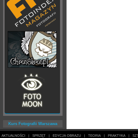
Kurs Fotografii Warszawa
AKTUALNOŚCI
|
SPRZĘT
|
EDYCJA OBRAZU
|
TEORIA
|
PRAKTYKA
|
SZ