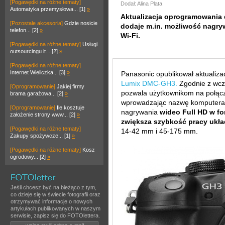
[Pogawędki na różne tematy]
Dodał: Alina Plata
Automatyka przemysłowa... [1]
»
Aktualizacja oprogramowania
[Pozostałe akcesoria]
Gdzie nosicie
dodaje m.in. możliwość nagry
telefon... [2]
»
Wi-Fi.
[Pogawędki na różne tematy]
Usługi
outsourcingu it... [2]
»
[Pogawędki na różne tematy]
Internet Wieliczka... [3]
»
Panasonic opublikował aktualiz
Lumix DMC-GH3.
Zgodnie z wcz
[Oprogramowanie]
Jakiej firmy
pozwala użytkownikom na połąc
brama garażowa... [2]
»
wprowadzając nazwę komputera.
[Oprogramowanie]
Ile kosztuje
nagrywania
wideo Full HD w f
założenie strony www... [2]
»
zwiększa szybkość pracy ukł
[Pogawędki na różne tematy]
14-42 mm i 45-175 mm.
Zakupy spożywcze... [1]
»
[Pogawędki na różne tematy]
Kosz
ogrodowy... [2]
»
Jeśli chcesz być na bieżąco z tym,
co dzieje się w świecie fotografii oraz
otrzymywać informacje o nowych
artykułach publikowanych w naszym
serwisie, zapisz się do FOTOlettera.