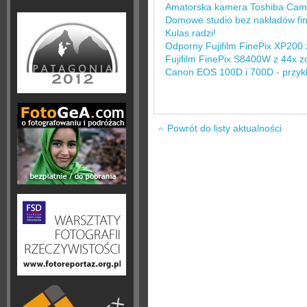
Amatorska kamera Toshiba Cam
Domowe studio bez nakładów fin
Kulas radzi!
Odporny Fujifilm FinePix XP200 
Fujifilm FinePix S8400W z 44x
Canon EOS 100D i 700D - przykła
Powrót do listy aktualności