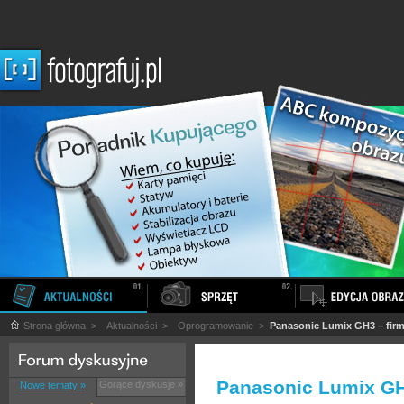
Strona główna
>
Aktualności
>
Oprogramowanie
>
Panasonic Lumix GH3 – firm
Panasonic Lumix GH
Gorące dyskusje »
Nowe tematy »