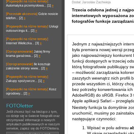
[Pogawędki na różne tematy]
Dodał: Jarosław Zachwieja
Automatyka przemysłowa... [1]
»
Trzecia odsłona jednej z najp
[Pozostałe akcesoria]
Gdzie nosicie
internetowych wyposażona zos
telefon... [2]
»
fotografów funkcje zarządzani
[Pogawędki na różne tematy]
Usługi
outsourcingu it... [2]
»
[Pogawędki na różne tematy]
Internet Wieliczka... [3]
»
Jednym z najważniejszych inter
była premiera nowej wersji przeg
[Oprogramowanie]
Jakiej firmy
jako najpoważniejszy konkurent 
brama garażowa... [2]
»
funkcji dostępnych w trzeciej od
[Oprogramowanie]
Ile kosztuje
którą fotografowie publikujący sw
założenie strony www... [2]
»
– możliwość zarządzania kolore
[Pogawędki na różne tematy]
zaszytych wewnątrz nich profili
Zakupy spożywcze... [1]
»
przede wszystkim ci, którzy chc
bez potrzeby konwertowania ich p
[Pogawędki na różne tematy]
Kosz
ogrodowy... [2]
»
AdobeRGB) do sRGB. Firefox 3 t
Apple aplikacji Safari – przegl
Niestety funkcja ta domyślnie zo
Jeśli chcesz być na bieżąco z tym,
uruchomić, musimy po zainstalo
co dzieje się w świecie fotografii oraz
następujące czynności:
otrzymywać informacje o nowych
artykułach publikowanych w naszym
Wpisać w polu adresu
a
serwisie, zapisz się do FOTOlettera.
W oknie przeglądarki uka