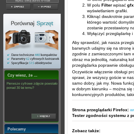
W polu
Filter
wpisać
gfx
wyświetlaniem grafiki.
Kliknąć dwukrotnie para
którego wartość domyśln
zostanie przestawiony 
Wyłączyć przeglądarkę i
Aby sprawdzić, jak nasza przeglą
barwnych udajmy się na stronę 
zgodnie z zamieszczonymi tam w
obraz ma jednolitą, naturalną ko
przeglądarka poprawnie obsługuj
Oczywiście włączenie obsługi pro
Czy wiesz, że ...
sprawi, że wszyscy goście w nasz
samo dobry, jak my. Nowa funkcja
Pierwsze cyfrowe zdjęcie powstało
ponad 30 lat temu?
w dobrym kierunku – można się 
konkurencyjnych produktów, takic
Strona przeglądarki Firefox:
w
Tester zgodności systemu z pr
Polecamy
Zobacz także: