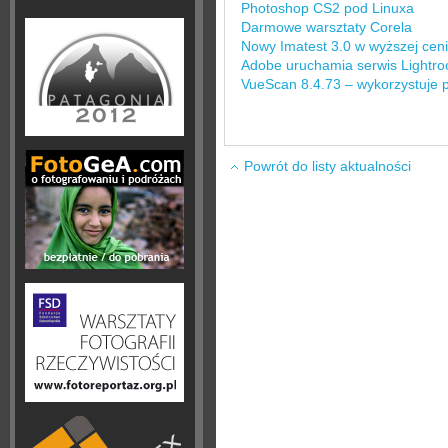
Photoshop CS2 pod Linuxa
Darmowe warsztaty Corela
Nowy Imatest 3.0 w wyższej cen
Adobe uruchamia serwis Lightr
VueScan 8.4.73 – wykorzystuje
Powrót do listy aktualności