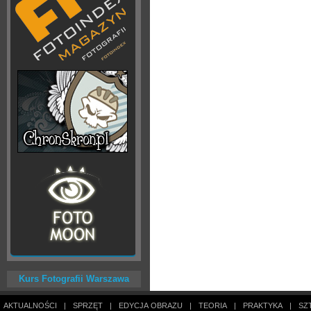
Kurs Fotografii Warszawa
AKTUALNOŚCI
|
SPRZĘT
|
EDYCJA OBRAZU
|
TEORIA
|
PRAKTYKA
|
SZ