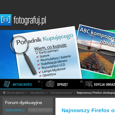
Strona główna
>
Aktualności
>
Oprogramowanie
>
Najnowszy Firefox obsługuj
Najnowszy Firefox o
Gorące dyskusje »
Nowe tematy »