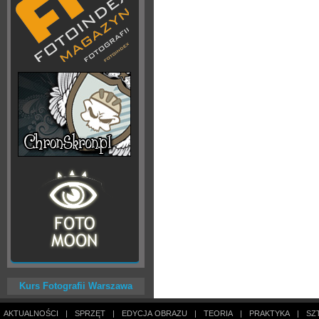
Kurs Fotografii Warszawa
AKTUALNOŚCI
|
SPRZĘT
|
EDYCJA OBRAZU
|
TEORIA
|
PRAKTYKA
|
SZ