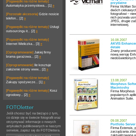
[Pogawędki na różne tematy]
przydatne
Automatyka przemysłowa... [1]
»
Firma VicMan Sof
dwóch ciekawych
fotografowi – ni
[Pozostałe akcesoria]
Gdzie nosicie
nich pozwala us
telefon... [2]
»
JPEG, drugie zaś
internetowej.
[Pogawędki na różne tematy]
Usługi
outsourcingu it... [2]
»
[Pogawędki na różne tematy]
16.08.2007
AKVIS Enhancer 
Internet Wieliczka... [3]
»
detale
Znany producent 
[Oprogramowanie]
Jakiej firmy
nową wersję Enh
brama garażowa... [2]
»
niedoświetlonych
[Oprogramowanie]
Ile kosztuje
założenie strony www... [2]
»
[Pogawędki na różne tematy]
13.08.2007
Zakupy spożywcze... [1]
»
Morpheus Softw
Macintoshy
[Pogawędki na różne tematy]
Kosz
Firma Morpheus 
ogrodowy... [2]
»
popularnych aplik
Animation Suite.
Jeśli chcesz być na bieżąco z tym,
co dzieje się w świecie fotografii oraz
09.08.2007
otrzymywać informacje o nowych
Portfolio Serve
artykułach publikowanych w naszym
Firma Extensis,
serwisie, zapisz się do FOTOlettera.
zarządzania zbio
zaktualizowaną w