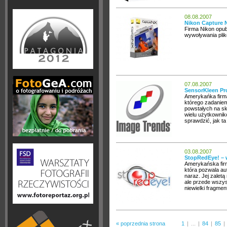
08.08.2007
Nikon Capture NX
Firma Nikon opubl
wywoływania plik
07.08.2007
SensorKleen Pro
Amerykańka firm
którego zadanie
powstałych na sk
wielu użytkowni
sprawdzić, jak t
03.08.2007
StopRedEye! – 
Amerykańska firm
która pozwala au
naraz. Jej zaletą
ale przede wszyst
niewielki fragment
« poprzednia strona
1
|
...
|
84
|
85
|