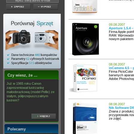
09.08.2007
Aperture 1.5.4 
Firma Apple poin
RAW. Wprowadzon
nowym pakietem i
08.08.2007
inCamera 4.5 – 
Firma PictoColor 
Czy wiesz, że ...
barwnych aparató
Adobe Photosho
Już w 1965 roku Canon
zaprezentował lustrzankę
małoobrazkową (model Pellix) ze
stałym, półprzepuszczalnym
lustrem?
08.08.2007
Nik Software Df
Znana z produkcji
przygotowała no
ze zdjęć.
Polecamy