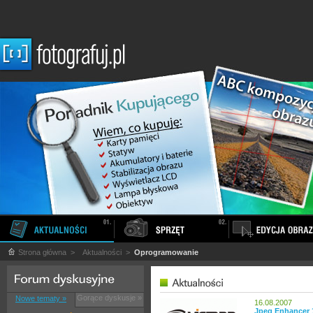
Strona główna
>
Aktualności
>
Oprogramowanie
Gorące dyskusje »
Nowe tematy »
16.08.2007
Jpeg Enhancer 1