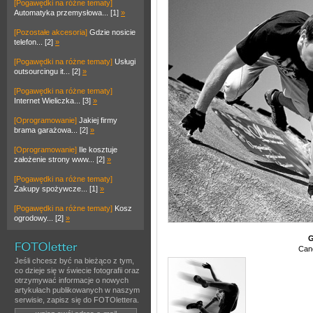
[Pogawędki na różne tematy]
Automatyka przemysłowa... [1]
»
[Pozostałe akcesoria]
Gdzie nosicie
telefon... [2]
»
[Pogawędki na różne tematy]
Usługi
outsourcingu it... [2]
»
[Pogawędki na różne tematy]
Internet Wieliczka... [3]
»
[Oprogramowanie]
Jakiej firmy
brama garażowa... [2]
»
[Oprogramowanie]
Ile kosztuje
założenie strony www... [2]
»
[Pogawędki na różne tematy]
Zakupy spożywcze... [1]
»
[Pogawędki na różne tematy]
Kosz
ogrodowy... [2]
»
G
Can
Jeśli chcesz być na bieżąco z tym,
co dzieje się w świecie fotografii oraz
otrzymywać informacje o nowych
artykułach publikowanych w naszym
serwisie, zapisz się do FOTOlettera.