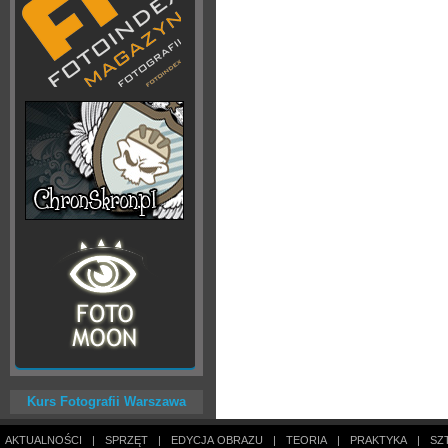
Kurs Fotografii Warszawa
AKTUALNOŚCI
|
SPRZĘT
|
EDYCJA OBRAZU
|
TEORIA
|
PRAKTYKA
|
SZ