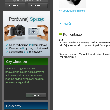
<< poprzednie zdjęcie
Powrót
ola
też tak uważam. ciekawy cykl. spokojnie 
taki fajny reportaż z życia chłopaków z p
...
Swietne ujecia... Mesz talent do strzelania f
Pozdrawiam ;)
Czy wiesz, że ...
Pierwsze zdjęcie zostało
naświetlone nie na celuloidowym,
ani nawet szklanym negatywie,
lecz na płytce cynkowej pokrytej…
asfaltem syryjskim?
Polecamy