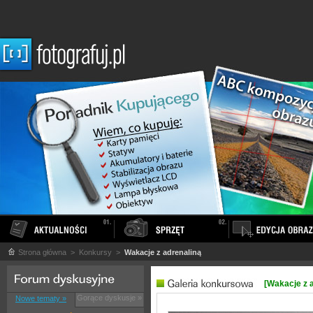
Strona główna
> Konkursy >
Wakacje z adrenaliną
[Wakacje z 
Gorące dyskusje »
Nowe tematy »