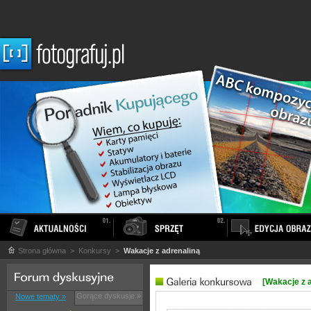
Strona główna
> Konkursy >
Wakacje z adrenaliną
[Wakacje z 
Gorące dyskusje »
Nowe tematy »