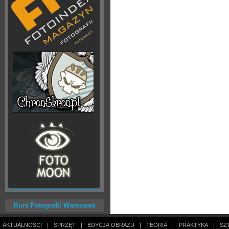
Kurs Fotografii Warszawa
AKTUALNOŚCI
|
SPRZĘT
|
EDYCJA OBRAZU
|
TEORIA
|
PRAKTYKA
|
SZ