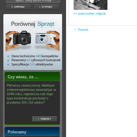
<< poprzednie zdjęcie
Powrót
Czy wiesz, że ...
Pierwszy nowoczesny obiektyw
zmiennoogniskowy powstał już w
1948 roku, najstarsza zaś tego
typu konstrukcja pochodzi z
przełomu XIX i XX wieku?
Polecamy