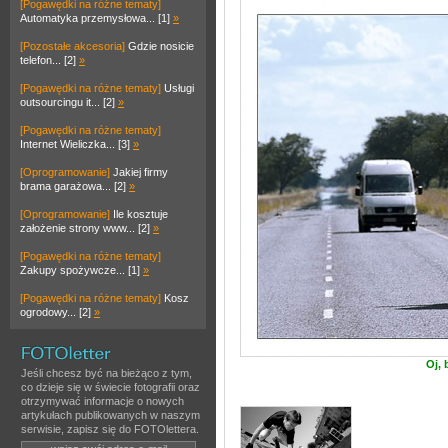
[Pogawędki na różne tematy]
Automatyka przemysłowa... [1]
»
[Pozostałe akcesoria]
Gdzie nosicie
telefon... [2]
»
[Pogawędki na różne tematy]
Usługi
outsourcingu it... [2]
»
[Pogawędki na różne tematy]
Internet Wieliczka... [3]
»
[Oprogramowanie]
Jakiej firmy
brama garażowa... [2]
»
[Oprogramowanie]
Ile kosztuje
założenie strony www... [2]
»
[Pogawędki na różne tematy]
Zakupy spożywcze... [1]
»
[Pogawędki na różne tematy]
Kosz
ogrodowy... [2]
»
Oj, 
Jeśli chcesz być na bieżąco z tym,
co dzieje się w świecie fotografii oraz
otrzymywać informacje o nowych
artykułach publikowanych w naszym
serwisie, zapisz się do FOTOlettera.