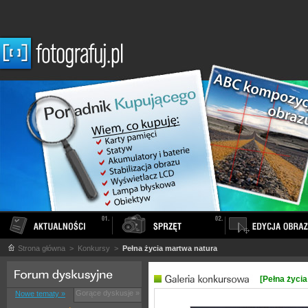
Strona główna
> Konkursy >
Pełna życia martwa natura
[Pełna życi
Gorące dyskusje »
Nowe tematy »