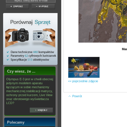
Mar
Czy wiesz, że ...
Olympus E-3 jest w chwili obecnej
<< poprzednie zdjęcie
jedynym modelem aparatu
łączącym w sobie mechanizmy
mechanicznej stabilizacji matrycy,
ochrony przed kurzem, Live View
Powrót
oraz obrotowego wyświetlacza
LCD?
Polecamy