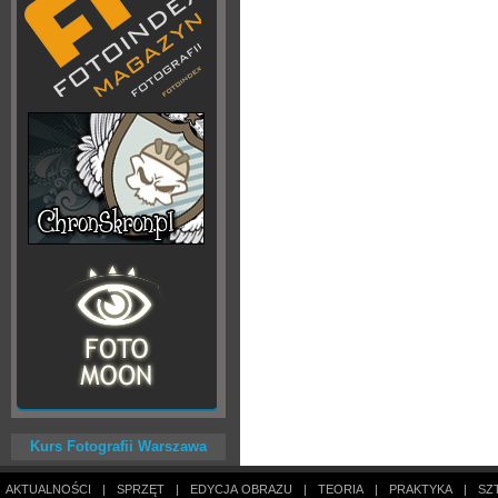
Kurs Fotografii Warszawa
AKTUALNOŚCI
|
SPRZĘT
|
EDYCJA OBRAZU
|
TEORIA
|
PRAKTYKA
|
SZ