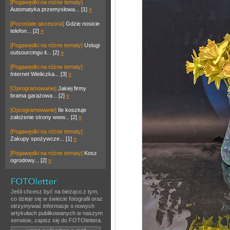
[Pogawędki na różne tematy]
Automatyka przemysłowa... [1]
»
[Pozostałe akcesoria]
Gdzie nosicie
telefon... [2]
»
[Pogawędki na różne tematy]
Usługi
outsourcingu it... [2]
»
[Pogawędki na różne tematy]
Internet Wieliczka... [3]
»
[Oprogramowanie]
Jakiej firmy
brama garażowa... [2]
»
[Oprogramowanie]
Ile kosztuje
założenie strony www... [2]
»
[Pogawędki na różne tematy]
Zakupy spożywcze... [1]
»
[Pogawędki na różne tematy]
Kosz
ogrodowy... [2]
»
Jeśli chcesz być na bieżąco z tym,
co dzieje się w świecie fotografii oraz
otrzymywać informacje o nowych
artykułach publikowanych w naszym
serwisie, zapisz się do FOTOlettera.