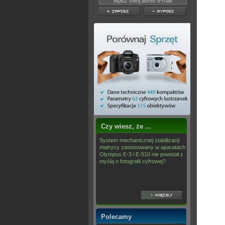
Czy wiesz, że ...
System mechanicznej stabilizacji
matrycy zastosowany w aparatach
Olympus E-3 i E-510 nie powstał z
myślą o fotografii cyfrowej?
Polecamy