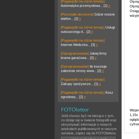
[Pogawędki na różne tematy]
Olympu
Automatyka przemysłowa... [1]
»
Olympu
Osiąg
[Pozostałe akcesoria]
Gdzie nosicie
wizyj
telefon... [2]
»
[Pogawędki na różne tematy]
Usługi
outsourcingu it... [2]
»
[Pogawędki na różne tematy]
Internet Wieliczka... [3]
»
[Oprogramowanie]
Jakiej firmy
brama garażowa... [2]
»
[Oprogramowanie]
Ile kosztuje
założenie strony www... [2]
»
[Pogawędki na różne tematy]
Zakupy spożywcze... [1]
»
[Pogawędki na różne tematy]
Kosz
ogrodowy... [2]
»
Wizje
1,15x
Jeśli chcesz być na bieżąco z tym,
ogląd
co dzieje się w świecie fotografii oraz
cyfro
otrzymywać informacje o nowych
artykułach publikowanych w naszym
serwisie, zapisz się do FOTOlettera.