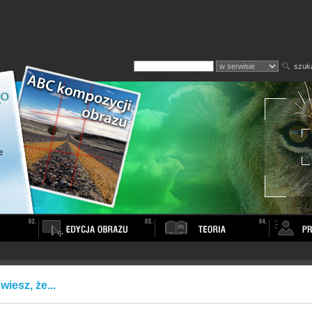
szuk
wiesz, że...