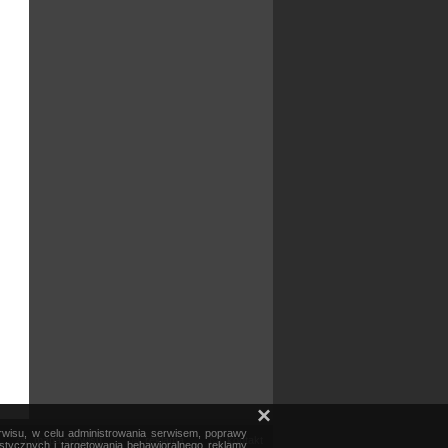
×
erwisu, w celu administrowania serwisem, poprawy
mapa serwisu
reklama
kontakt
ystycznych i targetowania behawioralnego reklamy