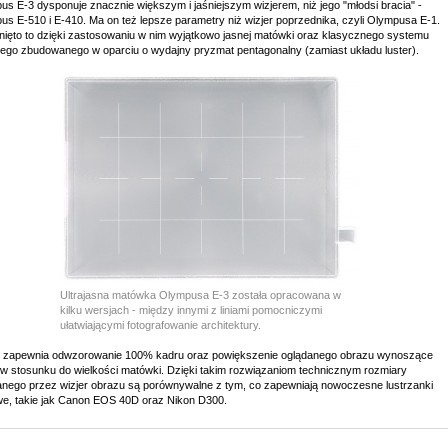
s E-3 dysponuje znacznie większym i jaśniejszym wizjerem, niż jego "młodsi bracia" -
s E-510 i E-410. Ma on też lepsze parametry niż wizjer poprzednika, czyli Olympusa E-1.
nięto to dzięki zastosowaniu w nim wyjątkowo jasnej matówki oraz klasycznego systemu
nego zbudowanego w oparciu o wydajny pryzmat pentagonalny (zamiast układu luster).
Ultrajasna matówka Olympusa E-3 została opracowana w
kilku wersjach - między innymi z liniami pomocniczymi
ułatwiającymi fotografowanie architektury.
r zapewnia odwzorowanie 100% kadru oraz powiększenie oglądanego obrazu wynoszące
 w stosunku do wielkości matówki. Dzięki takim rozwiązaniom technicznym rozmiary
anego przez wizjer obrazu są porównywalne z tym, co zapewniają nowoczesne lustrzanki
we, takie jak Canon EOS 40D oraz Nikon D300.