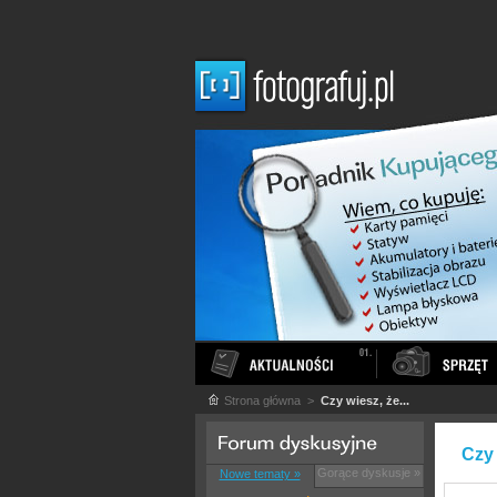
Strona główna
>
Czy wiesz, że...
Czy 
Gorące dyskusje »
Nowe tematy »