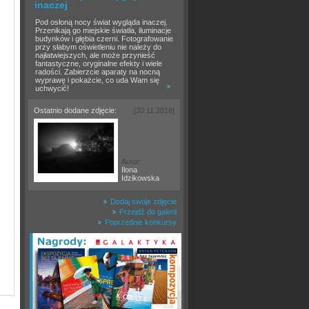
inaczej
Pod osłoną nocy świat wygląda inaczej.
Przenikają go miejskie światła, iluminacje
budynków i głębia czerni. Fotografowanie
przy słabym oświetleniu nie należy do
najłatwiejszych, ale może przynieść
fantastyczne, oryginalne efekty i wiele
radości. Zabierzcie aparaty na nocną
wyprawę i pokażcie, co uda Wam się
uchwycić!
Ostatnio dodane zdjęcie:
[30.11.2018]
Autor:
Ilona
Idzikowska
Dodaj swoje zdjęcie
Przejdź do galerii
Poprzednie konkursy