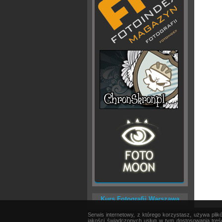
Kurs Fotografii Warszawa
Serwis internetowy, z którego korzystasz, używa pli
AKTUALNOŚCI
|
SPRZĘT
|
EDYCJA OBRAZU
jakości świadczonych usług w tym dostosowania treśc