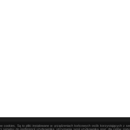
ków cookies. Są to pliki instalowane w urządzeniach końcowych osób korzystających z s
|
TEORIA
|
PRAKTYKA
|
SZTUKA
i serwisu do preferencji użytkownika, utrzymania sesji użytkownika oraz dla celów stat