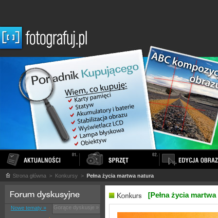
Strona główna
> Konkursy >
Pełna życia martwa natura
[Pełna życia martwa 
Gorące dyskusje »
Nowe tematy »