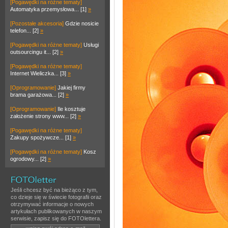
[Pogawędki na różne tematy]
Automatyka przemysłowa... [1]
»
[Pozostałe akcesoria]
Gdzie nosicie
telefon... [2]
»
[Pogawędki na różne tematy]
Usługi
outsourcingu it... [2]
»
[Pogawędki na różne tematy]
Internet Wieliczka... [3]
»
[Oprogramowanie]
Jakiej firmy
brama garażowa... [2]
»
[Oprogramowanie]
Ile kosztuje
założenie strony www... [2]
»
[Pogawędki na różne tematy]
Zakupy spożywcze... [1]
»
[Pogawędki na różne tematy]
Kosz
ogrodowy... [2]
»
Jeśli chcesz być na bieżąco z tym,
co dzieje się w świecie fotografii oraz
otrzymywać informacje o nowych
artykułach publikowanych w naszym
serwisie, zapisz się do FOTOlettera.