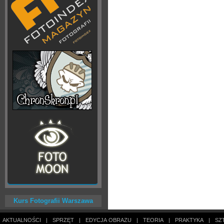
Kurs Fotografii Warszawa
AKTUALNOŚCI
|
SPRZĘT
|
EDYCJA OBRAZU
|
TEORIA
|
PRAKTYKA
|
SZ