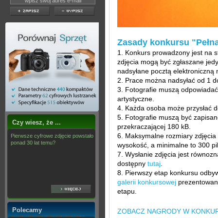
Zasady konkursu "Pełna
1. Konkurs prowadzony jest na s
zdjęcia mogą być zgłaszane jedy
nadsyłane pocztą elektroniczną 
2. Prace można nadsyłać od 1 do
3. Fotografie muszą odpowiadać
artystyczne.
4. Każda osoba może przysłać do
5. Fotografie muszą być zapisan
Czy wiesz, że ...
przekraczającej 180 kB.
6. Maksymalne rozmiary zdjęcia t
Pierwsze cyfrowe zdjęcie powstało
ponad 30 lat temu?
wysokość, a minimalne to 300 p
7. Wysłanie zdjęcia jest równozn
dostępny
tutaj
.
8. Pierwszy etap konkursu odbyw
galerii konkursowej
prezentowane
etapu.
Polecamy
ZOBACZ NAGRODY W KONKUR