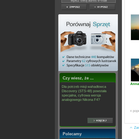
Czy wiesz, że ...
Anna
Dla potrzeb misji wahadłowca
Discovery (STS-48) powstała
specjalna, cyfrowa wersja
analogowego Nikona F4?
« pop
Za
Polecamy