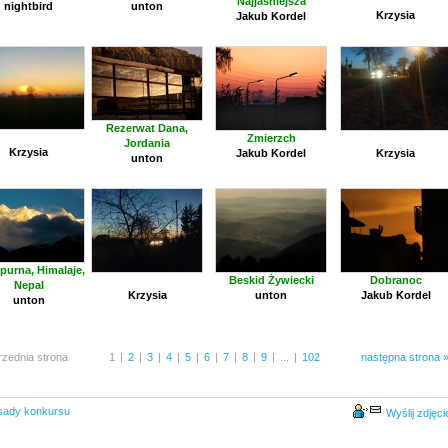
Najjaśniejsza
nightbird
unton
Krzysia
Jakub Kordel
Rezerwat Dana,
Zmierzch
Jordania
Krzysia
Jakub Kordel
Krzysia
unton
purna, Himalaje,
Beskid Żywiecki
Dobranoc
Nepal
Krzysia
unton
Jakub Kordel
unton
rzednia strona
1
|
2
|
3
|
4
|
5
|
6
|
7
|
8
|
9
|
...
|
102
następna strona 
sady konkursu
Wyślij zdjęci