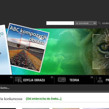
szuka
świtu...
[Od zmierzchu do świtu...]