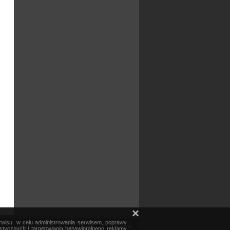
×
erwisu, w celu administrowania serwisem, poprawy
mapa serwisu
reklama
kontakt
ystycznych i targetowania behawioralnego reklamy