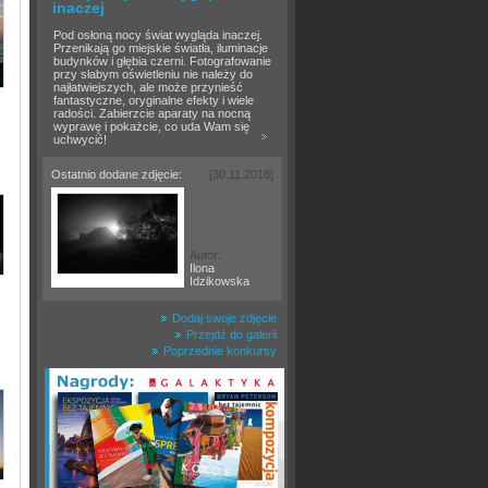
inaczej
Pod osłoną nocy świat wygląda inaczej.
Przenikają go miejskie światła, iluminacje
budynków i głębia czerni. Fotografowanie
przy słabym oświetleniu nie należy do
najłatwiejszych, ale może przynieść
fantastyczne, oryginalne efekty i wiele
radości. Zabierzcie aparaty na nocną
wyprawę i pokażcie, co uda Wam się
uchwycić!
Ostatnio dodane zdjęcie:
[30.11.2018]
Autor:
Ilona
Idzikowska
Dodaj swoje zdjęcie
Przejdź do galerii
Poprzednie konkursy