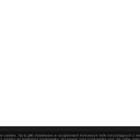
ków cookies. Są to pliki instalowane w urządzeniach końcowych osób korzystających z s
|
TEORIA
|
PRAKTYKA
|
SZTUKA
i serwisu do preferencji użytkownika, utrzymania sesji użytkownika oraz dla celów stat