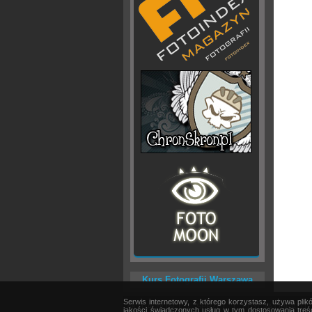
Kurs Fotografii Warszawa
Serwis internetowy, z którego korzystasz, używa pli
AKTUALNOŚCI
|
SPRZĘT
|
EDYCJA OBRAZU
jakości świadczonych usług w tym dostosowania treśc