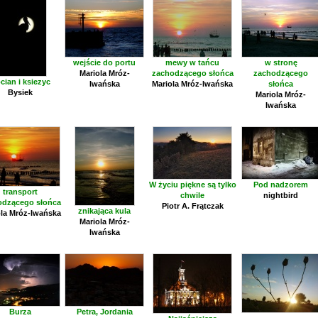
wejście do portu
mewy w tańcu
w stronę
Mariola Mróz-
zachodzącego słońca
zachodzącego
cian i ksiezyc
Iwańska
Mariola Mróz-Iwańska
słońca
Bysiek
Mariola Mróz-
Iwańska
W życiu piękne są tylko
Pod nadzorem
transport
chwile
nightbird
odzącego słońca
Piotr A. Frątczak
znikająca kula
la Mróz-Iwańska
Mariola Mróz-
Iwańska
Burza
Petra, Jordania