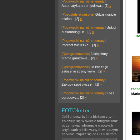
[Pogawędki na różne tematy]
Automatyka przemysłowa... [1]
»
[Pozostałe akcesoria]
Gdzie nosicie
telefon... [2]
»
[Pogawędki na różne tematy]
Usługi
outsourcingu it... [2]
»
Bo
[Pogawędki na różne tematy]
Internet Wieliczka... [3]
»
[Oprogramowanie]
Jakiej firmy
brama garażowa... [2]
»
[Oprogramowanie]
Ile kosztuje
założenie strony www... [2]
»
[Pogawędki na różne tematy]
Zakupy spożywcze... [1]
»
zach
[Pogawędki na różne tematy]
Kosz
Mario
ogrodowy... [2]
»
Jeśli chcesz być na bieżąco z tym,
co dzieje się w świecie fotografii oraz
otrzymywać informacje o nowych
artykułach publikowanych w naszym
serwisie, zapisz się do FOTOlettera.