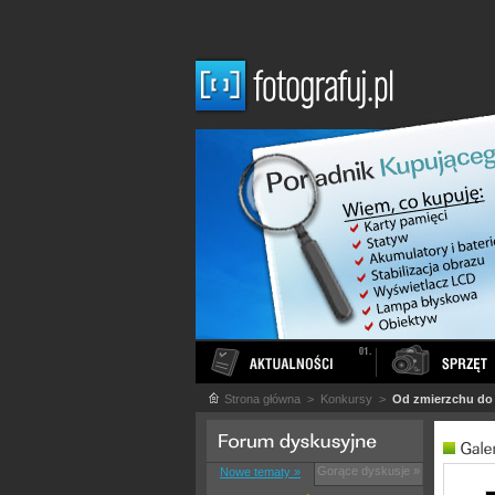
Strona główna
> Konkursy >
Od zmierzchu do 
Gorące dyskusje »
Nowe tematy »