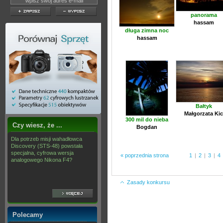
panorama
hassam
długa zimna noc
hassam
Bałtyk
Małgorzata Kic
300 mil do nieba
Czy wiesz, że ...
Bogdan
Dla potrzeb misji wahadłowca
Discovery (STS-48) powstała
specjalna, cyfrowa wersja
« poprzednia strona
1
|
2
|
3
|
4
analogowego Nikona F4?
Zasady konkursu
Polecamy