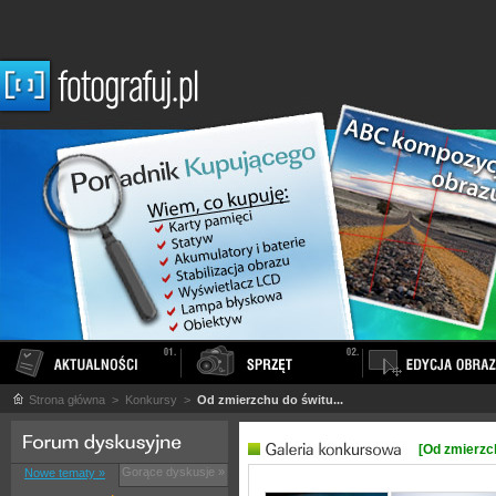
Strona główna
> Konkursy >
Od zmierzchu do świtu...
[Od zmierzch
Gorące dyskusje »
Nowe tematy »