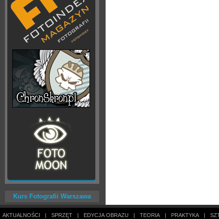
Kurs Fotografii Warszawa
AKTUALNOŚCI
|
SPRZĘT
|
EDYCJA OBRAZU
|
TEORIA
|
PRAKTYKA
|
SZ