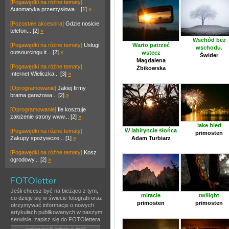
[Pogawędki na różne tematy]
Automatyka przemysłowa... [1]
»
[Pozostałe akcesoria]
Gdzie nosicie
telefon... [2]
»
Wschód bez
[Pogawędki na różne tematy]
Usługi
Warto patrzeć
wschodu.
outsourcingu it... [2]
»
wstecz
Świder
Magdalena
[Pogawędki na różne tematy]
Żbikowska
Internet Wieliczka... [3]
»
[Oprogramowanie]
Jakiej firmy
brama garażowa... [2]
»
[Oprogramowanie]
Ile kosztuje
założenie strony www... [2]
»
lake bled
W labiryncie słońca
[Pogawędki na różne tematy]
primosten
Zakupy spożywcze... [1]
»
Adam Turbiarz
[Pogawędki na różne tematy]
Kosz
ogrodowy... [2]
»
Jeśli chcesz być na bieżąco z tym,
miracle
twilight
co dzieje się w świecie fotografii oraz
primosten
primosten
otrzymywać informacje o nowych
artykułach publikowanych w naszym
serwisie, zapisz się do FOTOlettera.